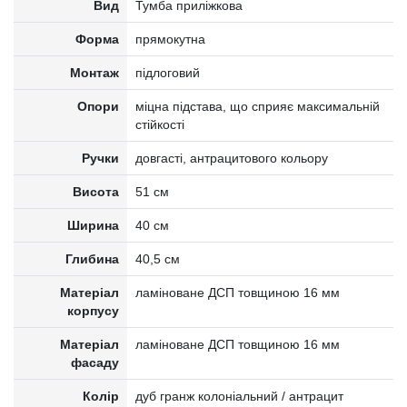
Вид
Тумба приліжкова
Форма
прямокутна
Монтаж
підлоговий
Опори
міцна підстава, що сприяє максимальній
стійкості
Ручки
довгасті, антрацитового кольору
Висота
51 см
Ширина
40 см
Глибина
40,5 см
Матеріал
ламіноване ДСП товщиною 16 мм
корпусу
Матеріал
ламіноване ДСП товщиною 16 мм
фасаду
Колір
дуб гранж колоніальний / антрацит