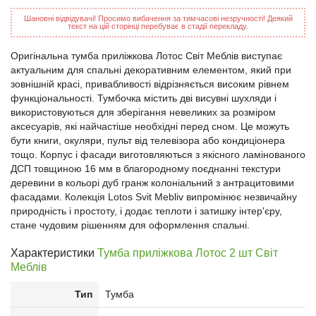
Шановні відвідувачі! Просимо вибачення за тимчасові незручності! Деякий
текст на цій сторінці перебуває в стадії перекладу.
Оригінальна тумба приліжкова Лотос Світ Меблів виступає
актуальним для спальні декоративним елементом, який при
зовнішній красі, привабливості відрізняється високим рівнем
функціональності. Тумбочка містить дві висувні шухляди і
використовуються для зберігання невеликих за розміром
аксесуарів, які найчастіше необхідні перед сном. Це можуть
бути книги, окуляри, пульт від телевізора або кондиціонера
тощо. Корпус і фасади виготовляються з якісного ламінованого
ДСП товщиною 16 мм в благородному поєднанні текстури
деревини в кольорі дуб гранж колоніальний з антрацитовими
фасадами. Колекція Lotos Svit Mebliv випромінює незвичайну
природність і простоту, і додає теплоти і затишку інтер'єру,
стане чудовим рішенням для оформлення спальні.
Характеристики
Тумба приліжкова Лотос 2 шт Світ
Меблів
Тип
Тумба