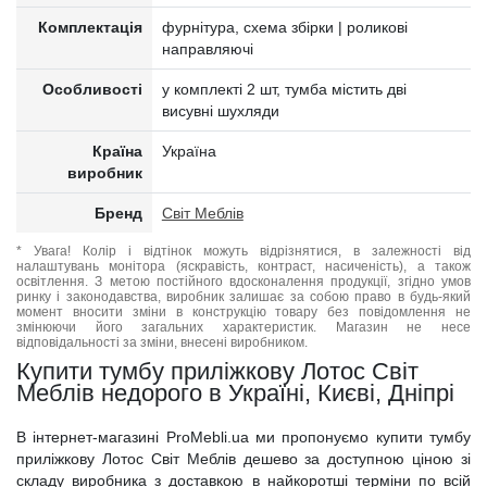
Комплектація
фурнітура, схема збірки | роликові
направляючі
Особливості
у комплекті 2 шт, тумба містить дві
висувні шухляди
Країна
Україна
виробник
Бренд
Світ Меблів
* Увага! Колір і відтінок можуть відрізнятися, в залежності від
налаштувань монітора (яскравість, контраст, насиченість), а також
освітлення. З метою постійного вдосконалення продукції, згідно умов
ринку і законодавства, виробник залишає за собою право в будь-який
момент вносити зміни в конструкцію товару без повідомлення не
змінюючи його загальних характеристик. Магазин не несе
відповідальності за зміни, внесені виробником.
Купити тумбу приліжкову Лотос Світ
Меблів недорого в Україні, Києві, Дніпрі
В інтернет-магазині ProMebli.ua ми пропонуємо купити тумбу
приліжкову Лотос Світ Меблів дешево за доступною ціною зі
складу виробника з доставкою в найкоротші терміни по всій