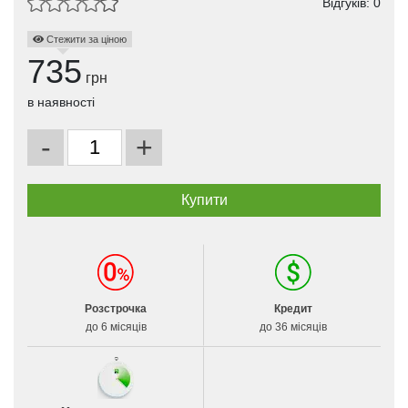
Відгуків: 0
Стежити за ціною
735
грн
в наявності
-
+
Розстрочка
Кредит
до 6 місяців
до 36 місяців