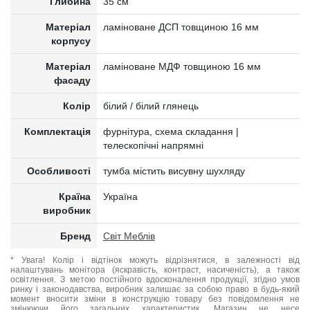
Глибина
35 см
Матеріал
ламіноване ДСП товщиною 16 мм
корпусу
Матеріал
ламіноване МДФ товщиною 16 мм
фасаду
Колір
білий / білий глянець
Комплектація
фурнітура, схема складання |
телескопічні напрямні
Особливості
тумба містить висувну шухляду
Країна
Україна
виробник
Бренд
Світ Меблів
* Увага! Колір і відтінок можуть відрізнятися, в залежності від
налаштувань монітора (яскравість, контраст, насиченість), а також
освітлення. З метою постійного вдосконалення продукції, згідно умов
ринку і законодавства, виробник залишає за собою право в будь-який
момент вносити зміни в конструкцію товару без повідомлення не
змінюючи його загальних характеристик. Магазин не несе