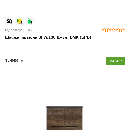
Код товару: 10296
Шафка підвісна SFW/136 Джулі ВМК (БРВ)
1.898
грн
КУПИТИ