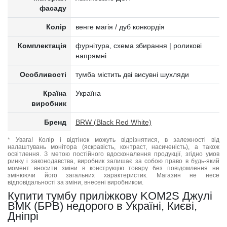
фасаду
Колір
венге магія / дуб конкордія
Комплектація
фурнітура, схема збирання | роликові
напрямні
Особливості
тумба містить дві висувні шухляди
Країна
Україна
виробник
Бренд
BRW (Black Red White)
* Увага! Колір і відтінок можуть відрізнятися, в залежності від
налаштувань монітора (яскравість, контраст, насиченість), а також
освітлення. З метою постійного вдосконалення продукції, згідно умов
ринку і законодавства, виробник залишає за собою право в будь-який
момент вносити зміни в конструкцію товару без повідомлення не
змінюючи його загальних характеристик. Магазин не несе
відповідальності за зміни, внесені виробником.
Купити тумбу приліжкову KOM2S Джулі
ВМК (БРВ) недорого в Україні, Києві,
Дніпрі