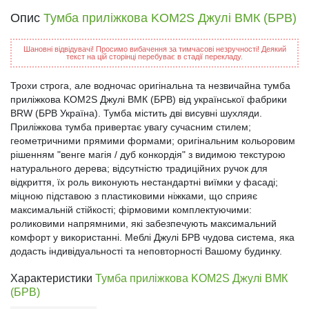
Опис
Тумба приліжкова KOM2S Джулі ВМК (БРВ)
Шановні відвідувачі! Просимо вибачення за тимчасові незручності! Деякий
текст на цій сторінці перебуває в стадії перекладу.
Трохи строга, але водночас оригінальна та незвичайна тумба
приліжкова KOM2S Джулі ВМК (БРВ) від української фабрики
BRW (БРВ Україна). Тумба містить дві висувні шухляди.
Приліжкова тумба привертає увагу сучасним стилем;
геометричними прямими формами; оригінальним кольоровим
рішенням "венге магія / дуб конкордія" з видимою текстурою
натурального дерева; відсутністю традиційних ручок для
відкриття, їх роль виконують нестандартні виїмки у фасаді;
міцною підставою з пластиковими ніжками, що сприяє
максимальній стійкості; фірмовими комплектуючими:
роликовими напрямними, які забезпечують максимальний
комфорт у використанні. Меблі Джулі БРВ чудова система, яка
додасть індивідуальності та неповторності Вашому будинку.
Характеристики
Тумба приліжкова KOM2S Джулі ВМК
(БРВ)