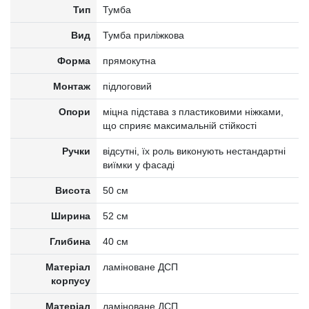
Тип
Тумба
Вид
Тумба приліжкова
Форма
прямокутна
Монтаж
підлоговий
Опори
міцна підстава з пластиковими ніжками,
що сприяє максимальній стійкості
Ручки
відсутні, їх роль виконують нестандартні
виїмки у фасаді
Висота
50 см
Ширина
52 см
Глибина
40 см
Матеріал
ламіноване ДСП
корпусу
Матеріал
ламіноване ДСП