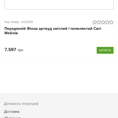
Код товару: 10111508
Передпокій Фіона артвуд світлий / попелястий Світ
Меблів
7.597
грн
КУПИТИ
Допомога покупцеві
Доставка