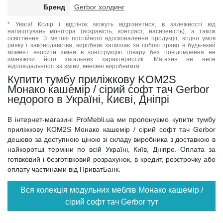
Бренд
Gerbor холдинг
* Увага! Колір і відтінок можуть відрізнятися, в залежності від
налаштувань монітора (яскравість, контраст, насиченість), а також
освітлення. З метою постійного вдосконалення продукції, згідно умов
ринку і законодавства, виробник залишає за собою право в будь-який
момент вносити зміни в конструкцію товару без повідомлення не
змінюючи його загальних характеристик. Магазин не несе
відповідальності за зміни, внесені виробником.
Купити тумбу приліжкову KOM2S
Монако кашемір / сірий софт тач Gerbor
недорого в Україні, Києві, Дніпрі
В інтернет-магазині ProMebli.ua ми пропонуємо купити тумбу
приліжкову KOM2S Монако кашемір / сірий софт тач Gerbor
дешево за доступною ціною зі складу виробника з доставкою в
найкоротші терміни по всій Україні, Київ, Дніпро. Оплата за
готівковий і безготівковий розрахунок, в кредит, розстрочку або
оплату частинами від ПриватБанк.
Вся колекція модульних меблів Монако кашемір /
сірий софт тач Gerbor тут