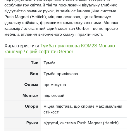
особливу гру світла й тіні та посилюючи візуальну глибину;
відсутністю звичних ручок, їх замінює інноваційна система
Push Magnet (Hettich); міцною основою, що забезпечує
ідеальну стійкість; фірмовими комплектувальними. Монако
кашемір / елегантний сірий софт тач Gerbor - це не просто
меблі, а втілення витонченого смаку і практичності.
Характеристики
Тумба приліжкова KOM2S Монако
кашемір / сірий софт тач Gerbor
Тип
Тумба
Вид
Тумба приліжкова
Форма
прямокутна
Монтаж
підлоговий
Опори
міцна підстава, що сприяє максимальній
стійкості
Ручки
відсутні, система Push Magnet (Hettich)