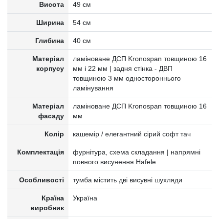
Висота
49 см
Ширина
54 см
Глибина
40 см
Матеріал
ламіноване ДСП Kronospan товщиною 16
корпусу
мм і 22 мм | задня стінка - ДВП
товщиною 3 мм одностороннього
ламінування
Матеріал
ламіноване ДСП Kronospan товщиною 16
фасаду
мм
Колір
кашемір / елегантний сірий софт тач
Комплектація
фурнітура, схема складання | напрямні
повного висунення Hafele
Особливості
тумба містить дві висувні шухляди
Країна
Україна
виробник