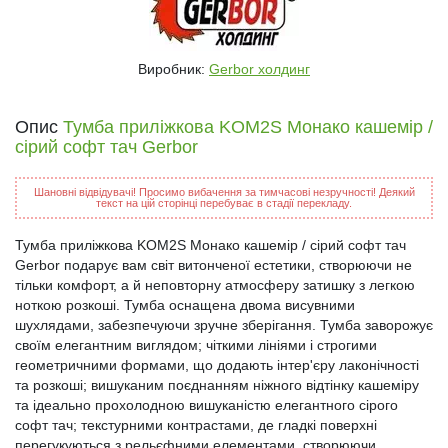
Виробник:
Gerbor холдинг
Опис
Тумба приліжкова KOM2S Монако кашемір /
сірий софт тач Gerbor
Шановні відвідувачі! Просимо вибачення за тимчасові незручності! Деякий
текст на цій сторінці перебуває в стадії перекладу.
Тумба приліжкова KOM2S Монако кашемір / сірий софт тач
Gerbor подарує вам світ витонченої естетики, створюючи не
тільки комфорт, а й неповторну атмосферу затишку з легкою
ноткою розкоші. Тумба оснащена двома висувними
шухлядами, забезпечуючи зручне зберігання. Тумба заворожує
своїм елегантним виглядом; чіткими лініями і строгими
геометричними формами, що додають інтер'єру лаконічності
та розкоші; вишуканим поєднанням ніжного відтінку кашеміру
та ідеально прохолодною вишуканістю елегантного сірого
софт тач; текстурними контрастами, де гладкі поверхні
перегукуються з рельєфними елементами, створюючи