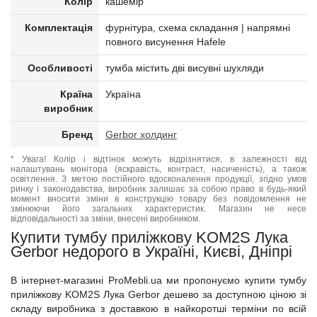
Колір
кашемір
Комплектація
фурнітура, схема складання | напрямні
повного висунення Hafele
Особливості
тумба містить дві висувні шухляди
Країна
Україна
виробник
Бренд
Gerbor холдинг
* Увага! Колір і відтінок можуть відрізнятися, в залежності від
налаштувань монітора (яскравість, контраст, насиченість), а також
освітлення. З метою постійного вдосконалення продукції, згідно умов
ринку і законодавства, виробник залишає за собою право в будь-який
момент вносити зміни в конструкцію товару без повідомлення не
змінюючи його загальних характеристик. Магазин не несе
відповідальності за зміни, внесені виробником.
Купити тумбу приліжкову KOM2S Лука
Gerbor недорого в Україні, Києві, Дніпрі
В інтернет-магазині ProMebli.ua ми пропонуємо купити тумбу
приліжкову KOM2S Лука Gerbor дешево за доступною ціною зі
складу виробника з доставкою в найкоротші терміни по всій