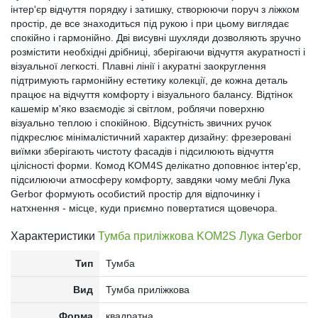
інтер'єр відчуття порядку і затишку, створюючи поруч з ліжком
простір, де все знаходиться під рукою і при цьому виглядає
спокійно і гармонійно. Дві висувні шухляди дозволяють зручно
розмістити необхідні дрібниці, зберігаючи відчуття акуратності і
візуальної легкості. Плавні лінії і акуратні заокруглення
підтримують гармонійну естетику колекції, де кожна деталь
працює на відчуття комфорту і візуального балансу. Відтінок
кашемір м'яко взаємодіє зі світлом, роблячи поверхню
візуально теплою і спокійною. Відсутність звичних ручок
підкреслює мінімалістичний характер дизайну: фрезеровані
виїмки зберігають чистоту фасадів і підсилюють відчуття
цілісності форми. Комод KOM4S делікатно доповнює інтер'єр,
підсилюючи атмосферу комфорту, завдяки чому меблі Лука
Gerbor формують особистий простір для відпочинку і
натхнення - місце, куди приємно повертатися щовечора.
Характеристики
Тумба приліжкова KOM2S Лука Gerbor
Тип
Тумба
Вид
Тумба приліжкова
Форма
квадратна