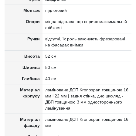
Монтаж
підлоговий
Опори
міцна підстава, що сприяє максимальній
стійкості
Ручки
відсутні, їх роль виконують фрезеровані
на фасадах виїмки
Висота
52 см
Ширина
50 см
Глибина
40 см
Матеріал
ламіноване ДСП Kronospan товщиною 16
корпусу
мм і 22 мм | задня стінка, дно шухляд -
ДВП товщиною 3 мм одностороннього
ламінування
Матеріал
ламіноване ДСП Kronospan товщиною 16
фасаду
мм