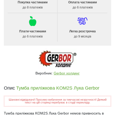
Покупка частинами
Оплата частинами
до 8 платежів
до 6 платежів
Плати частинами
Легка розстрочка
до 6 платежів
до 9 місяців
Виробник:
Gerbor холдинг
Опис
Тумба приліжкова KOM2S Лука Gerbor
Шановні відвідувачі! Просимо вибачення за тимчасові незручності! Деякий
текст на цій сторінці перебуває в стадії перекладу.
Тумба приліжкова KOM2S Лука Gerbor немов привносить в