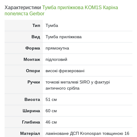
Характеристики
Тумба приліжкова KOM1S Каріна
попеляста Gerbor
Тип
Тумба
Вид
Тумба приліжкова
Форма
прямокутна
Монтаж
підлоговий
Опори
високі фрезеровані
Ручки
точкові металеві SIRO у фактурі
античного срібла
Висота
51 см
Ширина
60 см
Глибина
46 см
Матеріал
ламіноване ДСП Kronospan товщиною 16