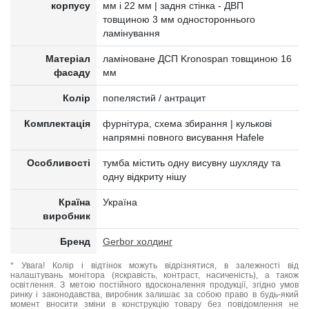
корпусу
мм і 22 мм | задня стінка - ДВП
товщиною 3 мм одностороннього
ламінування
Матеріал
ламіноване ДСП Kronospan товщиною 16
фасаду
мм
Колір
попелястий / антрацит
Комплектація
фурнітура, схема збирання | кулькові
напрямні повного висування Hafele
Особливості
тумба містить одну висувну шухляду та
одну відкриту нішу
Країна
Україна
виробник
Бренд
Gerbor холдинг
* Увага! Колір і відтінок можуть відрізнятися, в залежності від
налаштувань монітора (яскравість, контраст, насиченість), а також
освітлення. З метою постійного вдосконалення продукції, згідно умов
ринку і законодавства, виробник залишає за собою право в будь-який
момент вносити зміни в конструкцію товару без повідомлення не