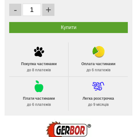
-
+
Покупка частинами
Оплата частинами
до 8 платежів
до 6 платежів
Плати частинами
Легка розстрочка
до 6 платежів
до 9 місяців