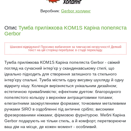
Виробник:
Gerbor холдинг
Опис
Тумба приліжкова KOM1S Каріна попеляста
Gerbor
Шановні відвідувачі! Просимо вибачення за тимчасові незручності! Деякий
текст на цій сторінці перебуває в стадії перекладу.
Тумба приліжкова KOM1S Каріна попеляста Gerbor - свіжий
погляд на сучасний інтер'єр у скандинавському стилі, що
ідеально підходить для створення затишного та стильного
інтер'єру спальні. Тумба містить одну висувну шухляду й одну
відкриту нішу. Колекція вирізняється унікальним дизайном;
естетичною привабливістю; ефектним дуетом: благородного
попелястого кольору з верхніми антрацитовими топами;
елегантними заокругленими формами; точковими металевими
ручками SIRO в оздобленні під античне срібло; високими
фрезерованими ніжками; фірмовою фурнітурою. Меблі Каріна
Gerbor подарують не тільки стиль, а й комфорт, перетворюючи
ваш дім на місце, де кожен момент - особливий.