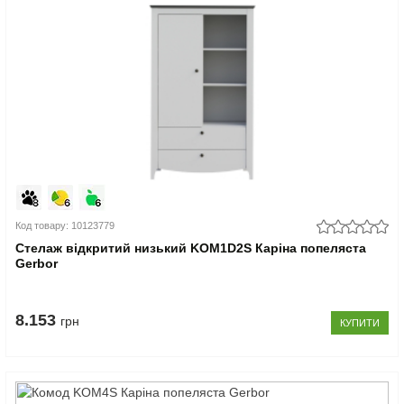
Код товару: 10123779
Стелаж відкритий низький KOM1D2S Каріна попеляста
Gerbor
8.153
грн
КУПИТИ