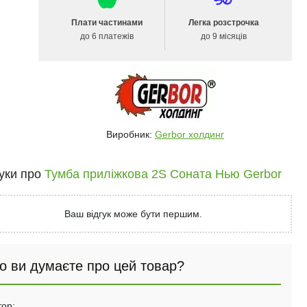
Плати частинами
Легка розстрочка
до 6 платежів
до 9 місяців
Виробник:
Gerbor холдинг
гуки про
Тумба приліжкова 2S Соната Нью Gerbor
Ваш відгук може бути першим.
о ви думаєте про цей товар?
тор: