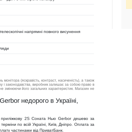
 телескопічні напрямні повного висунення
хляди
нь монітора (яскравість, контраст, насиченість), а також
нку і законодавства, виробник залишає за собою право в
не змінюючи його загальних характеристик. Магазин не
erbor недорого в Україні,
у приліжкову 2S Соната Нью Gerbor дешево за
ерміни по всій Україні, Київ, Дніпро. Оплата за
 оплату частинами від ПриватБанк.