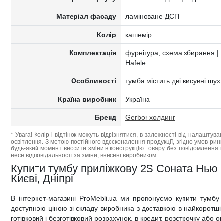
Матеріал фасаду
ламіноване ДСП
Колір
кашемір
Комплектація
фурнітура, схема збирання |
Hafele
Особливості
тумба містить дві висувні шу
Країна виробник
Україна
Бренд
Gerbor холдинг
* Увага! Колір і відтінок можуть відрізнятися, в залежності від налаштува
освітлення. З метою постійного вдосконалення продукції, згідно умов ри
будь-який момент вносити зміни в конструкцію товару без повідомлення 
несе відповідальності за зміни, внесені виробником.
Купити тумбу приліжкову 2S Соната Нью G
Києві, Дніпрі
В інтернет-магазині ProMebli.ua ми пропонуємо купити тумб
доступною ціною зі складу виробника з доставкою в найкоротші т
готівковий і безготівковий розрахунок, в кредит, розстрочку або