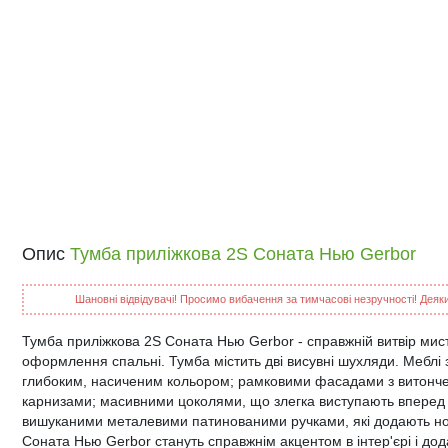
Опис
Тумба приліжкова 2S Соната Нью Gerbor
Шановні відвідувачі! Просимо вибачення за тимчасові незручності! Деякий
Тумба приліжкова 2S Соната Нью Gerbor - справжній витвір мист
оформлення спальні. Тумба містить дві висувні шухляди. Меблі
глибоким, насиченим кольором; рамковими фасадами з витон
карнизами; масивними цоколями, що злегка виступають вперед 
вишуканими металевими патинованими ручками, які додають но
Соната Нью Gerbor стануть справжнім акцентом в інтер'єрі і дод