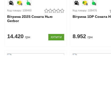
Код товару: 108460
Код товару: 108476
Вітрина 2D2S Соната Нью
Вітрина 1DP Соната 
Gerbor
14.420
8.952
грн
грн
КУПИТИ