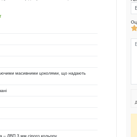
r
Оц
упаючими масивними цоколями, що надають
вані
Д
а – ДВП 3 мм сірого кольору