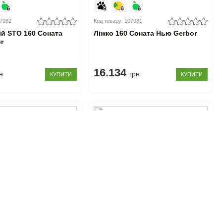
07982
Код товару: 107981
ій STO 160 Соната
Ліжко 160 Соната Нью Gerbor
r
16.134
н
грн
КУПИТИ
КУПИТИ