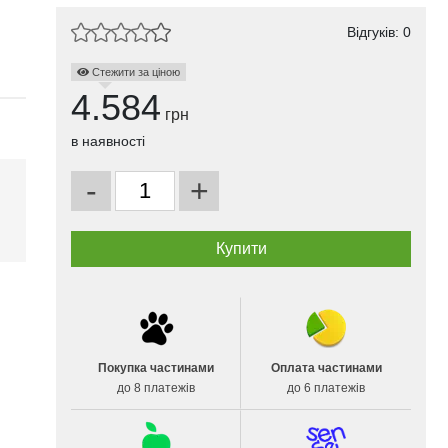
Відгуків: 0
Стежити за ціною
4.584
грн
в наявності
-
+
і
Покупка частинами
Оплата частинами
до 8 платежів
до 6 платежів