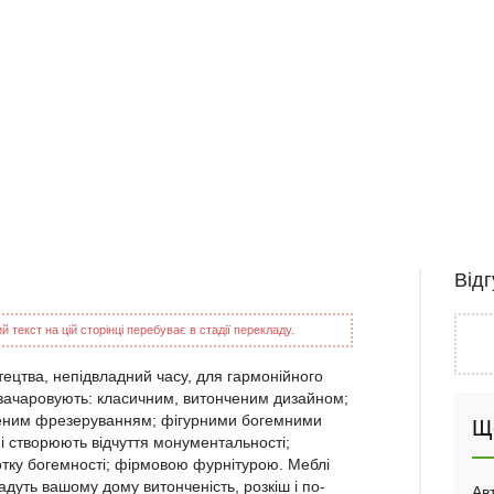
Від
 текст на цій сторінці перебуває в стадії перекладу.
ецтва, непідвладний часу, для гармонійного
 зачаровують: класичним, витонченим дизайном;
ченим фрезеруванням; фігурними богемними
Щ
і створюють відчуття монументальності;
тку богемності; фірмовою фурнітурою. Меблі
адуть вашому дому витонченість, розкіш і по-
Ав