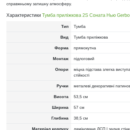
справжньому затишну атмосферу.
Характеристики
Тумба приліжкова 2S Соната Нью Gerbo
Тип
Тумба
Вид
Тумба приліжкова
Форма
прямокутна
Монтаж
підлоговий
Опори
міцна підстава злегка вист
стійкості
Ручки
металеві декоративні патино
Висота
53,5 см
Ширина
57 см
Глибина
38,5 см
Матеріал корпусу
ламіноване ДСП | задня стінк