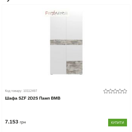
Код товару: 10112497
Шафа SZF 2D2S Памп ВМВ
7.153
грн
КУПИТИ