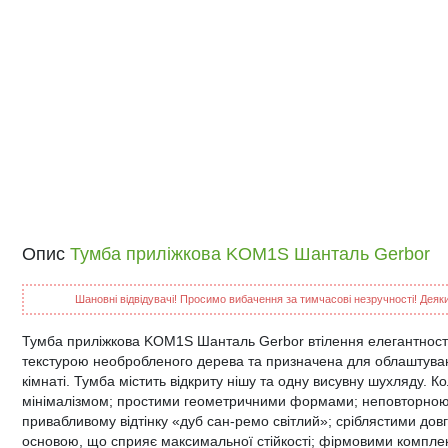
Опис
Тумба приліжкова KOM1S Шанталь Gerbor
Шановні відвідувачі! Просимо вибачення за тимчасові незручності! Деякий
Тумба приліжкова KOM1S Шанталь Gerbor втілення елегантності т
текстурою необробленого дерева та призначена для облаштуванн
кімнаті. Тумба містить відкриту нішу та одну висувну шухляду. 
мінімалізмом; простими геометричними формами; неповторною
привабливому відтінку «дуб сан-ремо світлий»; сріблястими до
основою, що сприяє максимальної стійкості; фірмовими компле