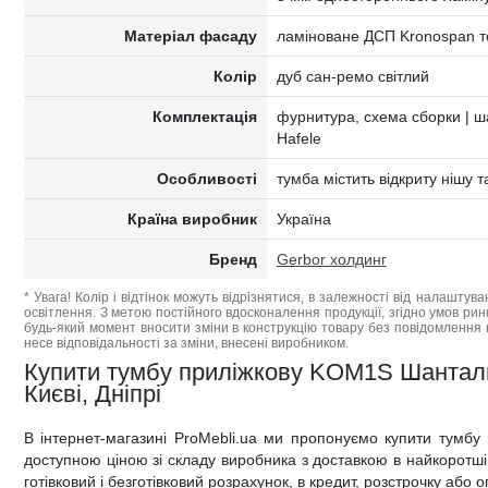
Матеріал фасаду
ламіноване ДСП Kronospan 
Колір
дуб сан-ремо світлий
Комплектація
фурнитура, схема сборки |
Hafele
Особливості
тумба містить відкриту нішу 
Країна виробник
Україна
Бренд
Gerbor холдинг
* Увага! Колір і відтінок можуть відрізнятися, в залежності від налаштува
освітлення. З метою постійного вдосконалення продукції, згідно умов ри
будь-який момент вносити зміни в конструкцію товару без повідомлення 
несе відповідальності за зміни, внесені виробником.
Купити тумбу приліжкову KOM1S Шанталь 
Києві, Дніпрі
В інтернет-магазині ProMebli.ua ми пропонуємо купити тумб
доступною ціною зі складу виробника з доставкою в найкоротші т
готівковий і безготівковий розрахунок, в кредит, розстрочку або