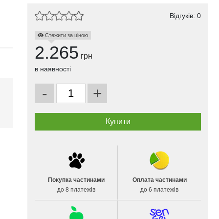
Відгуків: 0
Стежити за ціною
2.265
грн
в наявності
-
+
і
Покупка частинами
Оплата частинами
до 8 платежів
до 6 платежів