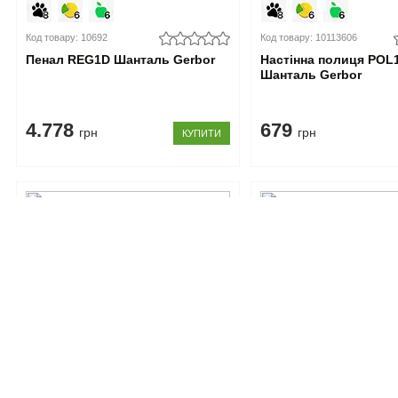
Код товару: 10692
Код товару: 10113606
Пенал REG1D Шанталь Gerbor
Настінна полиця POL
Шанталь Gerbor
4.778
679
грн
грн
КУПИТИ