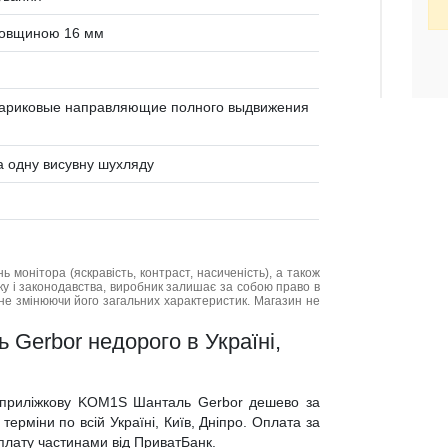
товщиною 16 мм
 шариковые направляющие полного выдвижения
та одну висувну шухляду
нь монітора (яскравість, контраст, насиченість), а також
нку і законодавства, виробник залишає за собою право в
не змінюючи його загальних характеристик. Магазин не
Gerbor недорого в Україні,
у приліжкову KOM1S Шанталь Gerbor дешево за
ерміни по всій Україні, Київ, Дніпро. Оплата за
 оплату частинами від ПриватБанк.