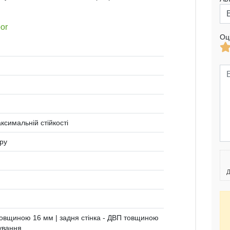
or
Оц
ксимальній стійкості
ору
Д
овщиною 16 мм | задня стінка - ДВП товщиною
ування