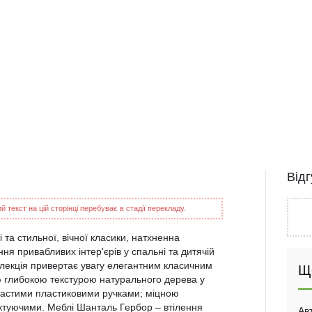
Від
 текст на цій сторінці перебуває в стадії перекладу.
а стильної, вічної класики, натхненна
я привабливих інтер'єрів у спальні та дитячій
Колекція привертає увагу елегантним класичним
Щ
 глибокою текстурою натурального дерева у
вгастими пластиковими ручками; міцною
ктуючими. Меблі Шанталь Гербор – втілення
Ав