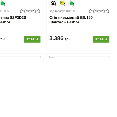
0115965
Код товару: 10115951
ттяна SZF3D2S
Стіл письмовий BIU150
erbor
Шанталь Gerbor
3.386
грн
грн
КУПИТИ
КУПИТИ