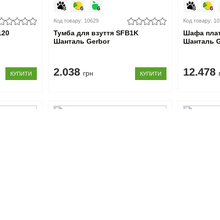
Код товару: 10629
Код товару: 1
120
Тумба для взуття SFB1K
Шафа пла
Шанталь Gerbor
Шанталь G
2.038
12.478
грн
КУПИТИ
КУПИТИ