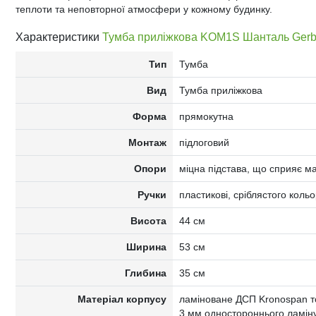
теплоти та неповторної атмосфери у кожному будинку.
Характеристики
Тумба приліжкова KOM1S Шанталь Gerb
Тип
Тумба
Вид
Тумба приліжкова
Форма
прямокутна
Монтаж
підлоговий
Опори
міцна підстава, що сприяє ма
Ручки
пластикові, сріблястого коль
Висота
44 см
Ширина
53 см
Глибина
35 см
Матеріал корпусу
ламіноване ДСП Kronospan т
3 мм одностороннього ламін