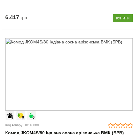
6.417
грн
КУПИТИ
Код товару: 10116000
Комод JKOM4S/80 Індіана сосна арізонська ВМК (БРВ)