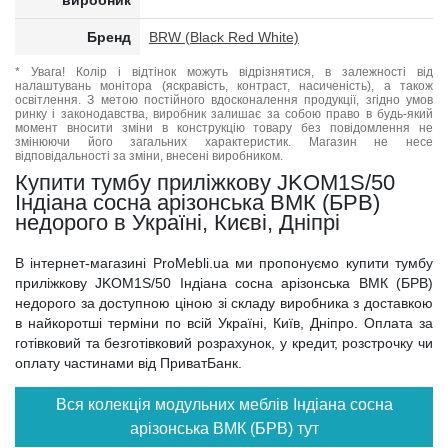
виробник
Бренд
BRW (Black Red White)
* Увага! Колір і відтінок можуть відрізнятися, в залежності від
налаштувань монітора (яскравість, контраст, насиченість), а також
освітлення. З метою постійного вдосконалення продукції, згідно умов
ринку і законодавства, виробник залишає за собою право в будь-який
момент вносити зміни в конструкцію товару без повідомлення не
змінюючи його загальних характеристик. Магазин не несе
відповідальності за зміни, внесені виробником.
Купити тумбу приліжкову JKOM1S/50
Індіана сосна арізонська ВМК (БРВ)
недорого в Україні, Києві, Дніпрі
В інтернет-магазині ProMebli.ua ми пропонуємо купити тумбу
приліжкову JKOM1S/50 Індіана сосна арізонська ВМК (БРВ)
недорого за доступною ціною зі складу виробника з доставкою
в найкоротші терміни по всій Україні, Київ, Дніпро. Оплата за
готівковий та безготівковий розрахунок, у кредит, розстрочку чи
оплату частинами від ПриватБанк.
Вся колекція модульних меблів Індіана сосна
арізонська ВМК (БРВ) тут