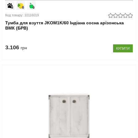
Код товару: 10116019
Тумба для взуття JKOM1K/60 Індіана сосна арізонська
ВМК (БРВ)
3.106
грн
КУПИТИ