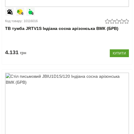
Код товару: 10116016
ТВ тумба JRTV1S Індіана сосна арізонська ВМК (БРВ)
4.131
грн
КУПИТИ