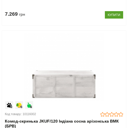
7.269
грн
КУПИТИ
Код товару: 10116002
Комод-скринька JKUF/120 Індіана сосна арізонська ВМК
(БРВ)