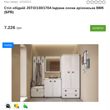
Код товару: 10116013
Стіл обідній JSTO/130/170A Індіана сосна арізонська ВМК
(БРВ)
7.226
грн
КУПИТИ
Набір