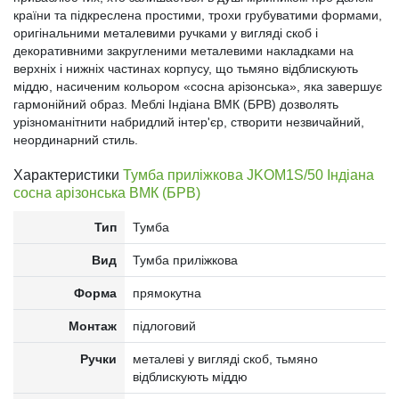
країни та підкреслена простими, трохи грубуватими формами,
оригінальними металевими ручками у вигляді скоб і
декоративними закругленими металевими накладками на
верхніх і нижніх частинах корпусу, що тьмяно відблискують
міддю, насиченим кольором «сосна арізонська», яка завершує
гармонійний образ. Меблі Індіана ВМК (БРВ) дозволять
урізноманітнити набридлий інтер'єр, створити незвичайний,
неординарний стиль.
Характеристики
Тумба приліжкова JKOM1S/50 Індіана
сосна арізонська ВМК (БРВ)
Тип
Тумба
Вид
Тумба приліжкова
Форма
прямокутна
Монтаж
підлоговий
Ручки
металеві у вигляді скоб, тьмяно
відблискують міддю