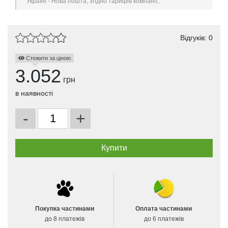
Україні - Нова пошта, згідно тарифів компанії..
Відгуків: 0
Стежити за ціною
3.052
грн
в наявності
-
+
Покупка частинами
Оплата частинами
до 8 платежів
до 6 платежів