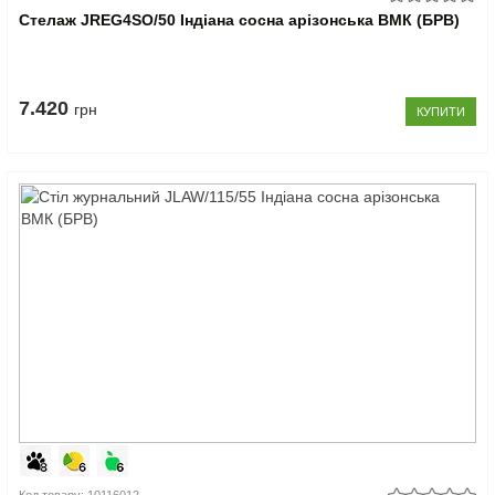
Стелаж JREG4SO/50 Індіана сосна арізонська ВМК (БРВ)
7.420
грн
КУПИТИ