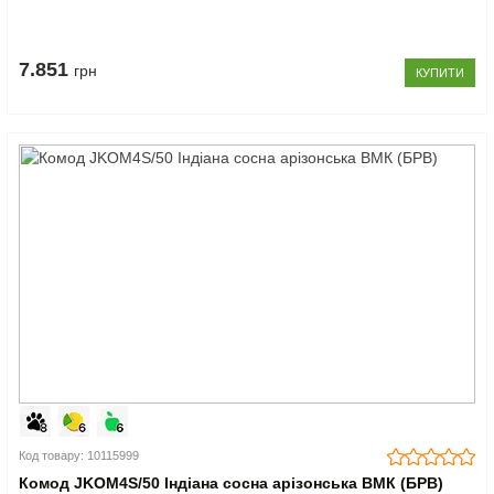
7.851
грн
КУПИТИ
Код товару: 10115999
Комод JKOM4S/50 Індіана сосна арізонська ВМК (БРВ)