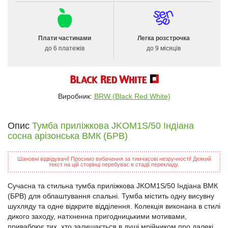
Плати частинами
Легка розстрочка
до 6 платежів
до 9 місяців
Виробник:
BRW (Black Red White)
Опис
Тумба приліжкова JKOM1S/50 Індіана
сосна арізонська ВМК (БРВ)
Шановні відвідувачі! Просимо вибачення за тимчасові незручності! Деякий
текст на цій сторінці перебуває в стадії перекладу.
Сучасна та стильна тумба приліжкова JKOM1S/50 Індіана ВМК
(БРВ) для облаштування спальні. Тумба містить одну висувну
шухляду та одне відкрите відділення. Колекція виконана в стилі
дикого заходу, натхненна пригодницькими мотивами,
приваблює тих, хто залишається в душі мрійником про далекі