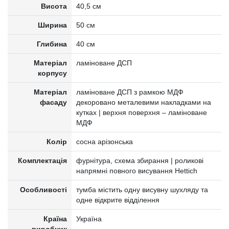
Висота
40,5 см
Ширина
50 см
Глибина
40 см
Матеріал
ламіноване ДСП
корпусу
Матеріал
ламіноване ДСП з рамкою МДФ
фасаду
декоровано металевими накладками на
кутках | верхня поверхня – ламіноване
МДФ
Колір
сосна арізонська
Комплектація
фурнітура, схема збирання | роликові
напрямні повного висування Hettich
Особливості
тумба містить одну висувну шухляду та
одне відкрите відділення
Країна
Україна