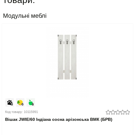
Модульні меблі
Код товару: 10115991
Вішак JWIE/60 Індіана сосна арізонська ВМК (БРВ)