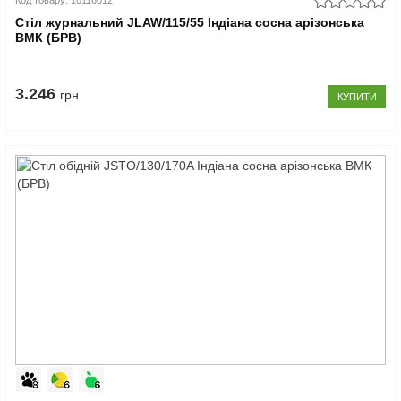
Код товару: 10116012
Стіл журнальний JLAW/115/55 Індіана сосна арізонська
ВМК (БРВ)
3.246
грн
КУПИТИ