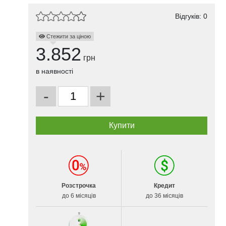
Відгуків: 0
Стежити за ціною
3.852
грн
в наявності
-
+
Розстрочка
Кредит
до 6 місяців
до 36 місяців