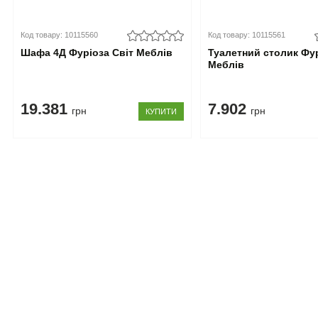
Код товару: 10115560
Код товару: 10115561
Шафа 4Д Фуріоза Світ Меблів
Туалетний столик Фур
Меблів
19.381
7.902
грн
грн
КУПИТИ
Допомога покупцеві
Інформація
Доставка
Про нас
Збирання
Контакти
Оплата
Блог
Кредит
Акції
Оплата частинами
Знижки
Повернення
Умови викор