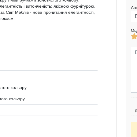
круглими ручками золотистого кольору;
гантність і витонченість; якісною фурнітурою,
Ав
а Світ Меблів - нове прочитання елегантності,
покоєм.
Оц
стого кольору
стого кольору
Д