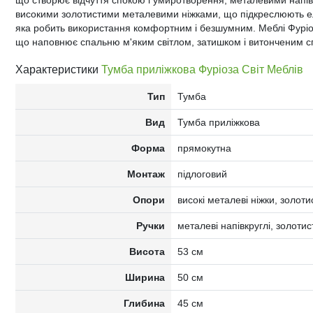
що створює відчуття спокою і умиротворення; металевими напів
високими золотистими металевими ніжками, що підкреслюють еле
яка робить використання комфортним і безшумним. Меблі Фуріоз
що наповнює спальню м'яким світлом, затишком і витонченим с
Характеристики
Тумба приліжкова Фуріоза Світ Меблів
Тип
Тумба
Вид
Тумба приліжкова
Форма
прямокутна
Монтаж
підлоговий
Опори
високі металеві ніжки, золоти
Ручки
металеві напівкруглі, золоти
Висота
53 см
Ширина
50 см
Глибина
45 см