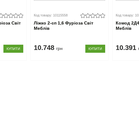
Код товару: 10115558
Код товару: 1
іоза Світ
Ліжко 2-сп 1,6 Фуріоза Світ
Комод 2Д4
Меблів
Меблів
10.748
10.391
грн
КУПИТИ
КУПИТИ
358-13-46
Київ
(044)
784-13-46
Дніпро
(056)
030-90-86
Київстар
(068)
858-13-46
Інтертелеком
(094)
884-13-46
Інтертелеком
(094)
истання
mail@promebli.ua