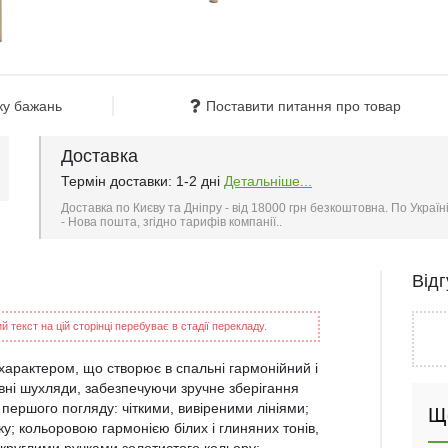
ку бажань
Поставити питання про товар
Доставка
Термін доставки: 1-2 дні
Детальніше...
Доставка по Києву та Дніпру - від 18000 грн безкоштовна. По Україн
- Нова пошта, згідно тарифів компанії..
Від
 текст на цій сторінці перебуває в стадії перекладу.
 характером, що створює в спальні гармонійний і
вні шухляди, забезпечуючи зручне зберігання
з першого погляду: чіткими, вивіреними лініями;
Щ
у; кольоровою гармонією білих і глиняних тонів,