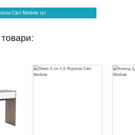
іоза Світ Меблів тут
 товари: