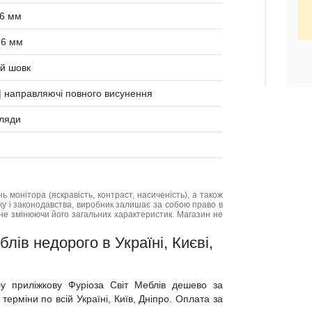
6 мм
16 мм
ий шовк
| направляючі повного висунення
хляди
нь монітора (яскравість, контраст, насиченість), а також
нку і законодавства, виробник залишає за собою право в
не змінюючи його загальних характеристик. Магазин не
лів недорого в Україні, Києві,
бу приліжкову Фуріоза Світ Меблів дешево за
ерміни по всій Україні, Київ, Дніпро. Оплата за