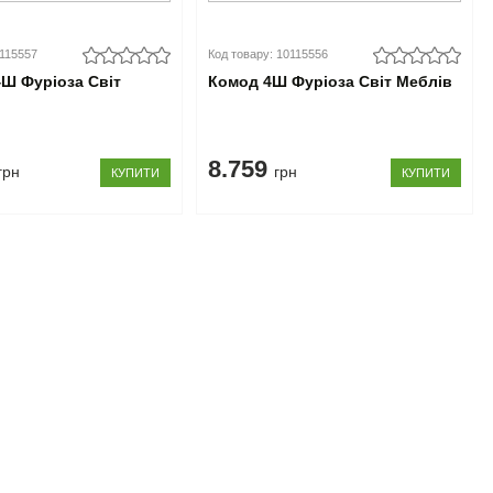
0115557
Код товару: 10115556
Ш Фуріоза Світ
Комод 4Ш Фуріоза Світ Меблів
8.759
грн
грн
КУПИТИ
КУПИТИ
Підпишіться на розсилку
Ми в соціальних мережах
Ми приймаємо до оплати