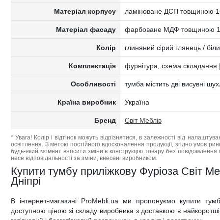
Матеріал корпусу
ламіноване ДСП товщиною 1
Матеріал фасаду
фарбоване МДФ товщиною 
Колір
глиняний сірий глянець / біл
Комплектація
фурнітура, схема складання 
Особливості
тумба містить дві висувні шу
Країна виробник
Україна
Бренд
Світ Меблів
* Увага! Колір і відтінок можуть відрізнятися, в залежності від налаштува
освітлення. З метою постійного вдосконалення продукції, згідно умов ри
будь-який момент вносити зміни в конструкцію товару без повідомлення 
несе відповідальності за зміни, внесені виробником.
Купити тумбу приліжкову Фуріоза Світ Меб
Дніпрі
В інтернет-магазині ProMebli.ua ми пропонуємо купити тум
доступною ціною зі складу виробника з доставкою в найкоротші т