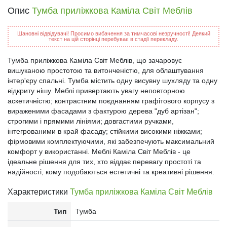
Опис
Тумба приліжкова Каміла Світ Меблів
Шановні відвідувачі! Просимо вибачення за тимчасові незручності! Деякий
текст на цій сторінці перебуває в стадії перекладу.
Тумба приліжкова Каміла Світ Меблів, що зачаровує
вишуканою простотою та витонченістю, для облаштування
інтер'єру спальні. Тумба містить одну висувну шухляду та одну
відкриту нішу. Меблі привертають увагу неповторною
аскетичністю; контрастним поєднанням графітового корпусу з
вираженими фасадами з фактурою дерева "дуб артізан";
строгими і прямими лініями; довгастими ручками,
інтегрованими в край фасаду; стійкими високими ніжками;
фірмовими комплектуючими, які забезпечують максимальний
комфорт у використанні. Меблі Каміла Світ Меблів - це
ідеальне рішення для тих, хто віддає перевагу простоті та
надійності, кому подобаються естетичні та креативні рішення.
Характеристики
Тумба приліжкова Каміла Світ Меблів
Тип
Тумба