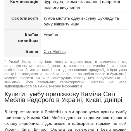
Комплектація
фурнітура, схема складання | напрямні
повного висунення
Особливості
тумба містить одну висувну шухляду та
одну відкриту нішу
Країна
Україна
виробник
Бренд
Світ Меблів
* Увага! Колір і відтінок можуть відрізнятися, в залежності від
налаштувань монітора (яскравість, контраст, насиченість), а також
освітлення. З метою постійного вдосконалення продукції, згідно умов
ринку і законодавства, виробник залишає за собою право в будь-який
момент вносити зміни в конструкцію товару без повідомлення не
змінюючи його загальних характеристик. Магазин не несе
відповідальності за зміни, внесені виробником.
Купити тумбу приліжкову Каміла Світ
Меблів недорого в Україні, Києві, Дніпрі
В інтернет-магазині ProMebli.ua ми пропонуємо купити тумбу
приліжкову Каміла Світ Меблів дешево за доступною ціною зі
складу виробника з доставкою в найкоротші терміни по всій
Україні, Київ, Дніпро. Оплата за готівковий і безготівковий