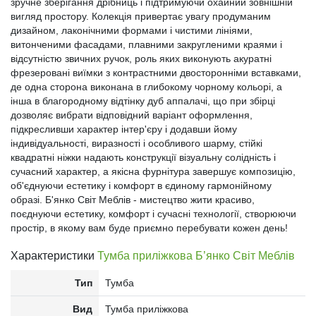
зручне зберігання дрібниць і підтримуючи охайний зовнішній
вигляд простору. Колекція привертає увагу продуманим
дизайном, лаконічними формами і чистими лініями,
витонченими фасадами, плавними закругленими краями і
відсутністю звичних ручок, роль яких виконують акуратні
фрезеровані виїмки з контрастними двосторонніми вставками,
де одна сторона виконана в глибокому чорному кольорі, а
інша в благородному відтінку дуб аппалачі, що при збірці
дозволяє вибрати відповідний варіант оформлення,
підкресливши характер інтер'єру і додавши йому
індивідуальності, виразності і особливого шарму, стійкі
квадратні ніжки надають конструкції візуальну солідність і
сучасний характер, а якісна фурнітура завершує композицію,
об'єднуючи естетику і комфорт в єдиному гармонійному
образі. Б'янко Світ Меблів - мистецтво жити красиво,
поєднуючи естетику, комфорт і сучасні технології, створюючи
простір, в якому вам буде приємно перебувати кожен день!
Характеристики
Тумба приліжкова Б’янко Світ Меблів
Тип
Тумба
Вид
Тумба приліжкова