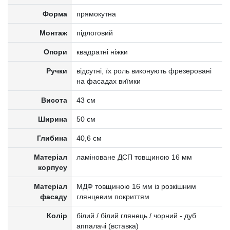
Форма
прямокутна
Монтаж
підлоговий
Опори
квадратні ніжки
Ручки
відсутні, їх роль виконують фрезеровані
на фасадах виїмки
Висота
43 см
Ширина
50 см
Глибина
40,6 см
Матеріал
ламіноване ДСП товщиною 16 мм
корпусу
Матеріал
МДФ товщиною 16 мм із розкішним
фасаду
глянцевим покриттям
Колір
білий / білий глянець / чорний - дуб
аппалачі (вставка)