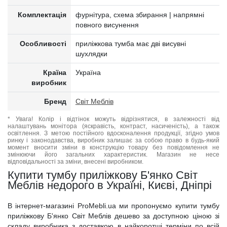
Комплектація
фурнітура, схема збирання | напрямні
повного висунення
Особливості
приліжкова тумба має дві висувні
шухлядки
Країна
Україна
виробник
Бренд
Світ Меблів
* Увага! Колір і відтінок можуть відрізнятися, в залежності від
налаштувань монітора (яскравість, контраст, насиченість), а також
освітлення. З метою постійного вдосконалення продукції, згідно умов
ринку і законодавства, виробник залишає за собою право в будь-який
момент вносити зміни в конструкцію товару без повідомлення не
змінюючи його загальних характеристик. Магазин не несе
відповідальності за зміни, внесені виробником.
Купити тумбу приліжкову Б'янко Світ
Меблів недорого в Україні, Києві, Дніпрі
В інтернет-магазині ProMebli.ua ми пропонуємо купити тумбу
приліжкову Б'янко Світ Меблів дешево за доступною ціною зі
складу виробника з доставкою в найкоротші терміни по всій