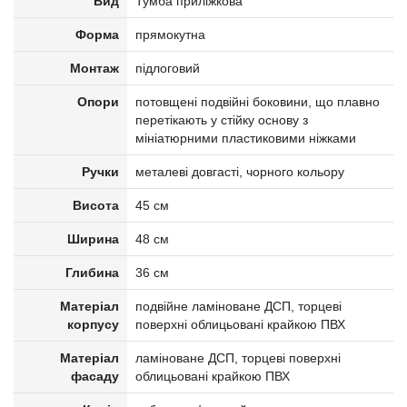
Вид
Тумба приліжкова
Форма
прямокутна
Монтаж
підлоговий
Опори
потовщені подвійні боковини, що плавно
перетікають у стійку основу з
мініатюрними пластиковими ніжками
Ручки
металеві довгасті, чорного кольору
Висота
45 см
Ширина
48 см
Глибина
36 см
Матеріал
подвійне ламіноване ДСП, торцеві
корпусу
поверхні облицьовані крайкою ПВХ
Матеріал
ламіноване ДСП, торцеві поверхні
фасаду
облицьовані крайкою ПВХ