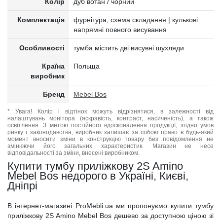
Колір
дуб вотан / чорний
Комплектація
фурнітура, схема складання | кулькові
напрямні повного висування
Особливості
тумба містить дві висувні шухляди
Країна
Польща
виробник
Бренд
Mebel Bos
* Увага! Колір і відтінок можуть відрізнятися, в залежності від
налаштувань монітора (яскравість, контраст, насиченість), а також
освітлення. З метою постійного вдосконалення продукції, згідно умов
ринку і законодавства, виробник залишає за собою право в будь-який
момент вносити зміни в конструкцію товару без повідомлення не
змінюючи його загальних характеристик. Магазин не несе
відповідальності за зміни, внесені виробником.
Купити тумбу приліжкову 2S Amino
Mebel Bos недорого в Україні, Києві,
Дніпрі
В інтернет-магазині ProMebli.ua ми пропонуємо купити тумбу
приліжкову 2S Amino Mebel Bos дешево за доступною ціною зі