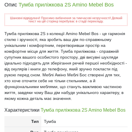
Опис
Тумба приліжкова 2S Amino Mebel Bos
Шановні відвідувачі! Просимо вибачення за тимчасові незручності! Деякий
текст на цій сторінці перебуває в стадії перекладу.
Тумба приліжкова 2S з колекції Amino Mebel Bos - це гармонія
стилю і зручності, яка зробить ваш дім по-справжньому
унікальним і комфортним, перетворивши простір на
комфортне місце для життя. Тумба приліжкова - справжній
супутник вашого особистого простору, дві висувні шухляди
ідеально підходять для зберігання речей першої необхідності -
від окулярів і книги до телефону, який зручно покласти під
рукою перед сном. Меблі Аміно Меблі Бос створені для тих,
хто хоче оточити себе не тільки стильними, а й
функціональними меблями, що стануть важливою частиною
життя, завдяки чому Ваш дім набуде унікального характеру, в
якому кожна деталь має значення.
Характеристики
Тумба приліжкова 2S Amino Mebel Bos
Тип
Тумба