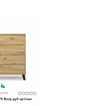
0116039
70 Borg дуб артізан