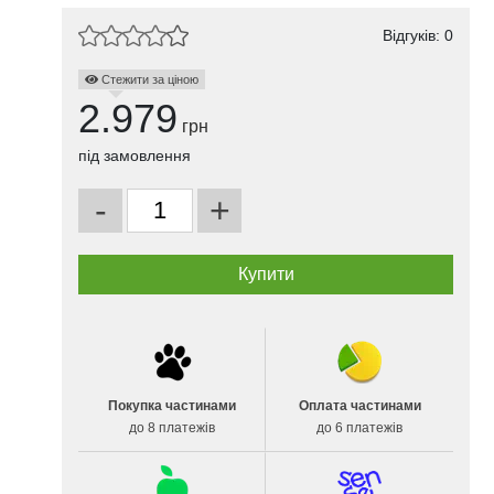
Відгуків: 0
Стежити за ціною
2.979
грн
під замовлення
-
+
Покупка частинами
Оплата частинами
до 8 платежів
до 6 платежів