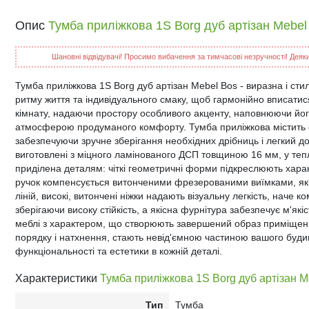
Опис
Тумба приліжкова 1S Borg дуб артізан Mebel
Шановні відвідувачі! Просимо вибачення за тимчасові незручності! Деякий
Тумба приліжкова 1S Borg дуб артізан Mebel Bos - виразна і ст
ритму життя та індивідуального смаку, щоб гармонійно вписатис
кімнату, надаючи простору особливого акценту, наповнюючи йог
атмосферою продуманого комфорту. Тумба приліжкова містить од
забезпечуючи зручне зберігання необхідних дрібниць і легкий д
виготовлені з міцного ламінованого ДСП товщиною 16 мм, у тепл
приділена деталям: чіткі геометричні форми підкреслюють характ
ручок компенсується витонченими фрезерованими виїмками, які
ліній, високі, витончені ніжки надають візуальну легкість, наче
зберігаючи високу стійкість, а якісна фурнітура забезпечує м'якіс
меблі з характером, що створюють завершений образ приміщенн
порядку і натхнення, стають невід'ємною частиною вашого буди
функціональності та естетики в кожній деталі.
Характеристики
Тумба приліжкова 1S Borg дуб артізан M
Тип
Тумба