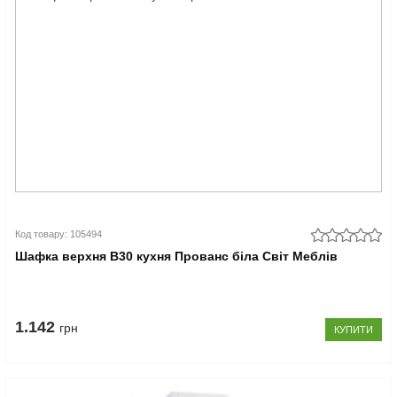
Код товару: 105494
Шафка верхня В30 кухня Прованс біла Світ Меблів
1.142
грн
КУПИТИ