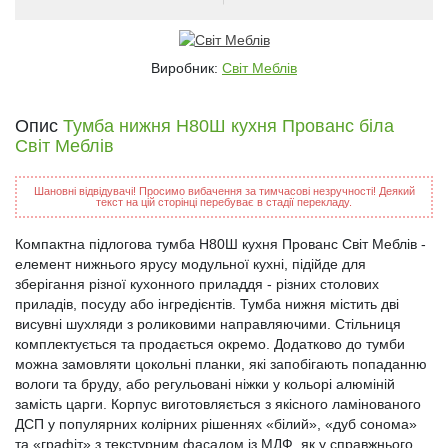
Виробник:
Світ Меблів
Опис
Тумба нижня Н80Ш кухня Прованс біла
Світ Меблів
Шановні відвідувачі! Просимо вибачення за тимчасові незручності! Деякий
текст на цій сторінці перебуває в стадії перекладу.
Компактна підлогова тумба Н80Ш кухня Прованс Світ Меблів -
елемент нижнього ярусу модульної кухні, підійде для
зберігання різної кухонного приладдя - різних столових
приладів, посуду або інгредієнтів. Тумба нижня містить дві
висувні шухляди з роликовими направляючими. Стільниця
комплектується та продається окремо. Додатково до тумби
можна замовляти цокольні планки, які запобігають попаданню
вологи та бруду, або регульовані ніжки у кольорі алюміній
замість царги. Корпус виготовляється з якісного ламінованого
ДСП у популярних колірних рішеннях «білий», «дуб сонома»
та «графіт» з текстурним фасадом із МДФ, як у справжнього