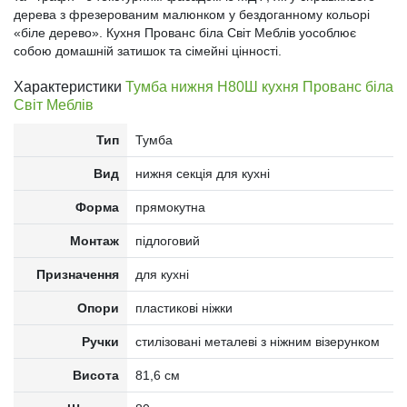
дерева з фрезерованим малюнком у бездоганному кольорі
«біле дерево». Кухня Прованс біла Світ Меблів уособлює
собою домашній затишок та сімейні цінності.
Характеристики
Тумба нижня Н80Ш кухня Прованс біла
Світ Меблів
Тип
Тумба
Вид
нижня секція для кухні
Форма
прямокутна
Монтаж
підлоговий
Призначення
для кухні
Опори
пластикові ніжки
Ручки
стилізовані металеві з ніжним візерунком
Висота
81,6 см