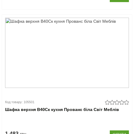
Код товару: 105501
Шафка верхня В40Ск кухня Прованс біла Світ Меблів
1.483
грн