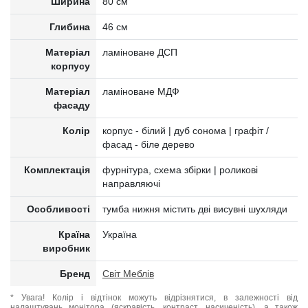
Ширина
80 см
Глибина
46 см
Матеріал
ламіноване ДСП
корпусу
Матеріал
ламіноване МДФ
фасаду
Колір
корпус - білий | дуб сонома | графіт /
фасад - біле дерево
Комплектація
фурнітура, схема збірки | роликові
направляючі
Особливості
тумба нижня містить дві висувні шухляди
Країна
Україна
виробник
Бренд
Світ Меблів
* Увага! Колір і відтінок можуть відрізнятися, в залежності від
налаштувань монітора (яскравість, контраст, насиченість), а також