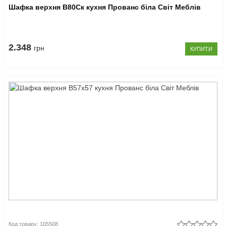
Шафка верхня В80Ск кухня Прованс біла Світ Меблів
2.348
грн
КУПИТИ
Код товару: 105508