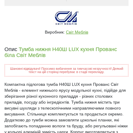
Виробник:
Світ Меблів
Опис
Тумба нижня Н40Ш LUX кухня Прованс
біла Світ Меблів
Шановні відвідувачі! Просимо вибачення за тимчасові незручності! Деякий
текст на цій сторінці перебуває в стадії перекладу.
Компактна підлогова тумба Н40Ш LUX кухня Прованс Світ
Меблів - елемент нижнього ярусу модульної кухні, підійде для
зберігання різної кухонного приладдя - різних столових
приладів, посуду або інгредієнтів. Тумба нижня містить три
висувні шухляди з телескопічними направляючими повного
висування. Стільниця комплектується та продається окремо.
Додатково до тумби можна замовляти цокольні планки, які
запобігають попаданню вологи та бруду, або регульовані ніжки
у кольорі алюміній замість царги. Корпус виготовляється з