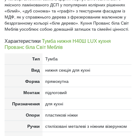
якісного ламінованого ДСП у популярних колірних рішеннях
«білий», «дуб сонома» та «графіт» з текстурним фасадом із
МДФ, як у справжнього дерева з фрезерованим малюнком у
бездоганному кольорі «біле дерево». Кухня Прованс біла Світ
Меблів уособлює собою домашній затишок та сімейні цінності.
Характеристики
Тумба нижня Н40Ш LUX кухня
Прованс біла Світ Меблів
Тип
Тумба
Вид
нижня секція для кухні
Форма
прямокутна
Монтаж
підлоговий
Призначення
для кухні
Опори
пластикові ніжки
Ручки
стилізовані металеві з ніжним візерунком