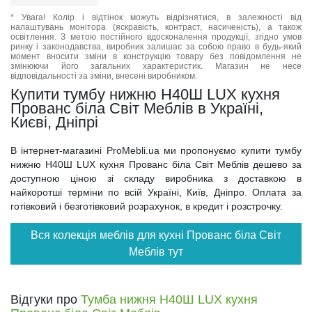
* Увага! Колір і відтінок можуть відрізнятися, в залежності від
налаштувань монітора (яскравість, контраст, насиченість), а також
освітлення. З метою постійного вдосконалення продукції, згідно умов
ринку і законодавства, виробник залишає за собою право в будь-який
момент вносити зміни в конструкцію товару без повідомлення не
змінюючи його загальних характеристик. Магазин не несе
відповідальності за зміни, внесені виробником.
Купити тумбу нижню Н40Ш LUX кухня
Прованс біла Світ Меблів в Україні,
Києві, Дніпрі
В інтернет-магазині ProMebli.ua ми пропонуємо купити тумбу
нижню Н40Ш LUX кухня Прованс біла Світ Меблів дешево за
доступною ціною зі складу виробника з доставкою в
найкоротші терміни по всій Україні, Київ, Дніпро. Оплата за
готівковий і безготівковий розрахунок, в кредит і розстрочку.
Вся колекція меблів для кухні Прованс біла Світ
Меблів тут
Відгуки про
Тумба нижня Н40Ш LUX кухня