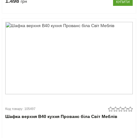
1.498
грн
КУПИТИ
Код товару: 105497
Шафка верхня В40 кухня Прованс біла Світ Меблів