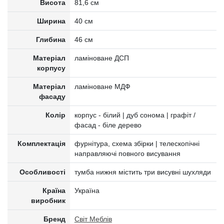
Висота
81,6 см
Ширина
40 см
Глибина
46 см
Матеріал
ламіноване ДСП
корпусу
Матеріал
ламіноване МДФ
фасаду
Колір
корпус - білий | дуб сонома | графіт /
фасад - біле дерево
Комплектація
фурнітура, схема збірки | телескопічні
направляючі повного висування
Особливості
тумба нижня містить три висувні шухляди
Країна
Україна
виробник
Бренд
Світ Меблів