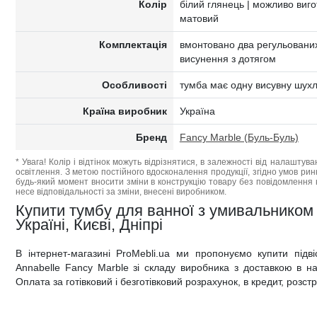
Колір
білий глянець | можливо виго
матовий
Комплектація
вмонтовано два регульованих
висунення з дотягом
Особливості
тумба має одну висувну шух
Країна виробник
Україна
Бренд
Fancy Marble (Буль-Буль)
* Увага! Колір і відтінок можуть відрізнятися, в залежності від налаштува
освітлення. З метою постійного вдосконалення продукції, згідно умов ри
будь-який момент вносити зміни в конструкцію товару без повідомлення 
несе відповідальності за зміни, внесені виробником.
Купити тумбу для ванної з умивальником F
Україні, Києві, Дніпрі
В інтернет-магазині ProMebli.ua ми пропонуємо купити підв
Annabelle Fancy Marble зі складу виробника з доставкою в най
Оплата за готівковий і безготівковий розрахунок, в кредит, розс