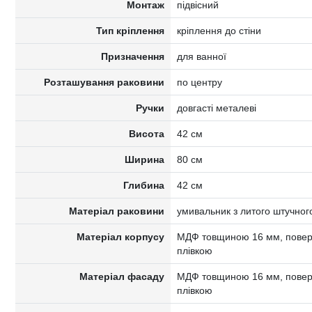
Монтаж
підвісний
Тип кріплення
кріплення до стіни
Призначення
для ванної
Розташування раковини
по центру
Ручки
довгасті металеві
Висота
42 см
Ширина
80 см
Глибина
42 см
Матеріал раковини
умивальник з литого штучног
Матеріал корпусу
МДФ товщиною 16 мм, поверх
плівкою
Матеріал фасаду
МДФ товщиною 16 мм, поверх
плівкою