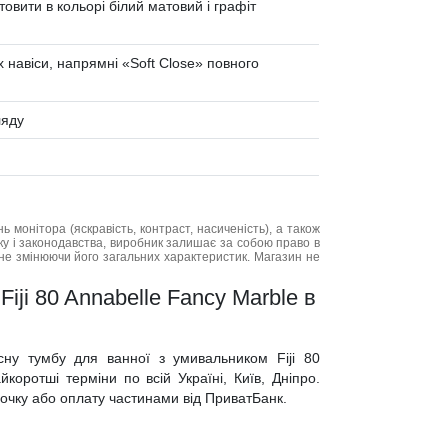
товити в кольорі білий матовий і графіт
 навіси, напрямні «Soft Сlose» повного
ляду
нь монітора (яскравість, контраст, насиченість), а також
нку і законодавства, виробник залишає за собою право в
не змінюючи його загальних характеристик. Магазин не
iji 80 Annabelle Fancy Marble в
існу тумбу для ванної з умивальником Fiji 80
коротші терміни по всій Україні, Київ, Дніпро.
трочку або оплату частинами від ПриватБанк.