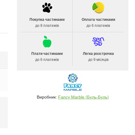
Покупка частинами
Оплата частинами
до 8 платежів
до 6 платежів
Плати частинами
Легка розстрочка
до 6 платежів
до 9 місяців
Виробник:
Fancy Marble (Буль-Буль)
і