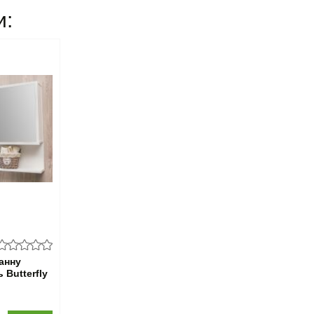
и:
анну
 Butterfly