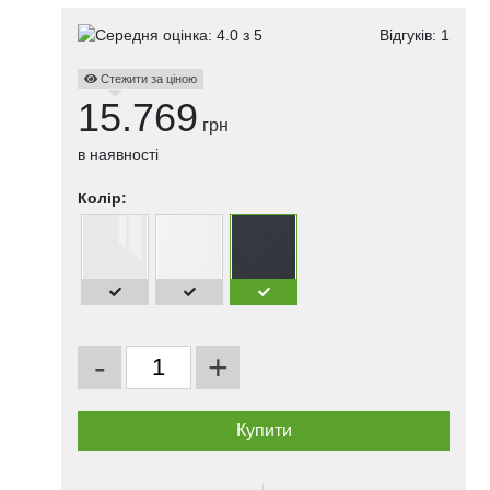
Відгуків:
1
Стежити за ціною
15.769
грн
в наявності
Колір:
-
+