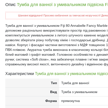
Опис
Тумба для ванної з умивальником підвісна Fij
Шановні відвідувачі! Просимо вибачення за тимчасові незручності! Деякий
Тумба для ванної з умивальником Fiji 80 Annabelle Fancy Marble 
допоможе раціонально використовувати простір під раковиною і
комплектується умивальником з литого штучного каменю моделі 
дозволяє зберігати різну побутову хімію і господарські дрібниц
навіси. Корпус і фасадні частини виготовлені з МДФ товщиною 
ПВХ-плівкою. Акуратна тумба виконана в класичному кольорі біл
білий матовий і графіт матовий. Головною особливістю є динамічн
ручки; система «Soft close», яка забезпечує плавне і м'яке закр
справжньому високої якості, витонченого дизайну і відмінною фу
Характеристики
Тумба для ванної з умивальником підвісна
Тип
Тумба для ванної
Вид
Тумба з умивальником
Форма
прямокутна