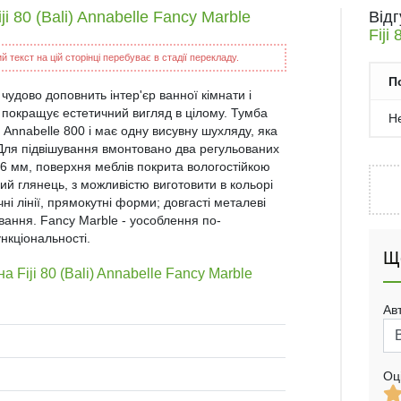
i 80 (Bali) Annabelle Fancy Marble
Від
Fiji
 текст на цій сторінці перебуває в стадії перекладу.
П
чудово доповнить інтер'єр ванної кімнати і
 покращує естетичний вигляд в цілому. Тумба
Н
Annabelle 800 і має одну висувну шухляду, яка
і. Для підвішування вмонтовано два регульованих
16 мм, поверхня меблів покрита вологостійкою
ий глянець, з можливістю виготовити в кольорі
і лінії, прямокутні форми; довгасті металеві
ивання. Fancy Marble - уособлення по-
нкціональності.
Щ
 Fiji 80 (Bali) Annabelle Fancy Marble
Ав
Оц