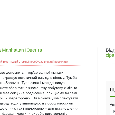
а Manhattan Ювента
Від
сір
 текст на цій сторінці перебуває в стадії перекладу.
о доповнить інтер'єр ванної кімнати і
 покращує естетичний вигляд в цілому. Тумба
«Sanovit», Туреччина і має дві висувні
ете зберігати різноманітну побутову хімію та
Щ
ї має секційне розділення, при цьому ви самі
трішні перегородки. Ви можете укомплектувати
воду води у відповідності з особливостями
Ав
до стіни), так і підлоговою – для встановлення
і фасадні частини виробів виготовлені з