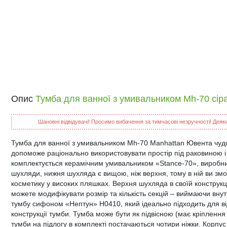
Опис
Тумба для ванної з умивальником Mh-70 сір
Шановні відвідувачі! Просимо вибачення за тимчасові незручності! Деякий
Тумба для ванної з умивальником Mh-70 Manhattan Ювента чудов
допоможе раціонально використовувати простір під раковиною і
комплектується керамічним умивальником «Stance-70», виробник 
шухляди, нижня шухляда є вищою, ніж верхня, тому в ній ви змож
косметику у високих пляшках. Верхня шухляда в своїй конструкці
можете модифікувати розмір та кількість секцій – виймаючи вну
тумбу сифоном «Нептун» Н0410, який ідеально підходить для від
конструкції тумби. Тумба може бути як підвісною (має кріплення 
тумби на підлогу в комплекті постачаються чотири ніжки. Корпус 