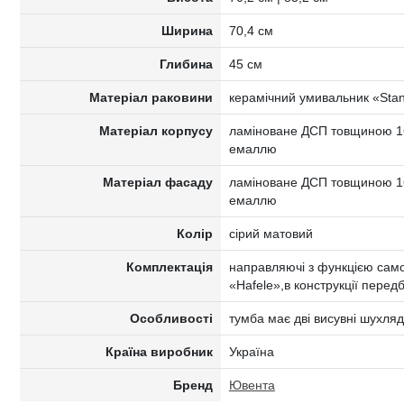
Ширина
70,4 см
Глибина
45 см
Матеріал раковини
керамічний умивальник «Stan
Матеріал корпусу
ламіноване ДСП товщиною 16
емаллю
Матеріал фасаду
ламіноване ДСП товщиною 16
емаллю
Колір
сірий матовий
Комплектація
направляючі з функцією само
«Hafele»,в конструкції перед
Особливості
тумба має дві висувні шухля
Країна виробник
Україна
Бренд
Ювента