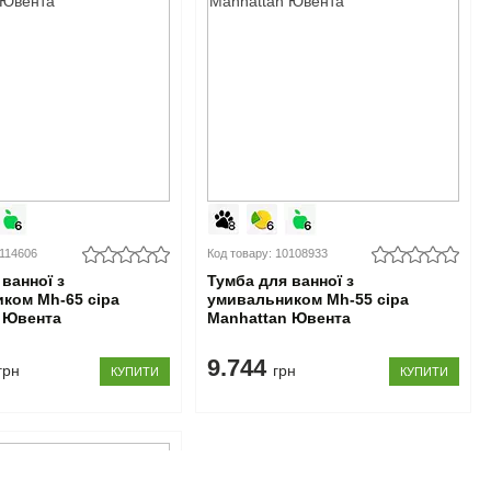
0114606
Код товару: 10108933
ванної з
Тумба для ванної з
ком Mh-65 сіра
умивальником Mh-55 сіра
 Ювента
Manhattan Ювента
9.744
грн
грн
КУПИТИ
КУПИТИ