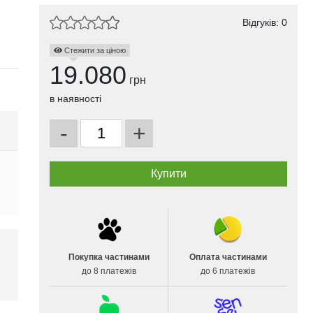
Відгуків: 0
Стежити за ціною
19.080
грн
в наявності
-
+
Покупка частинами
Оплата частинами
до 8 платежів
до 6 платежів
і