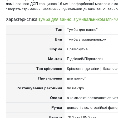
ламінованого ДСП товщиною 16 мм і пофарбовані матовою емал
створять стриманий, незвичний і унікальний дизайн вашої ванної
Характеристики
Тумба для ванної з умивальником Mh-70
Тип
Тумба для ванної
Вид
Тумба з умивальником
Форма
Прямокутна
Монтаж
Підвісний/Підлоговий
Тип кріплення
Кріплення до стіни | Встанов
Призначення
для ванної
Розташування раковини
по центру
Опори
в комплекті постачаються чот
Ручки
довгасті з вологостійкої фан
Висота
70,2 см | 85,2 см