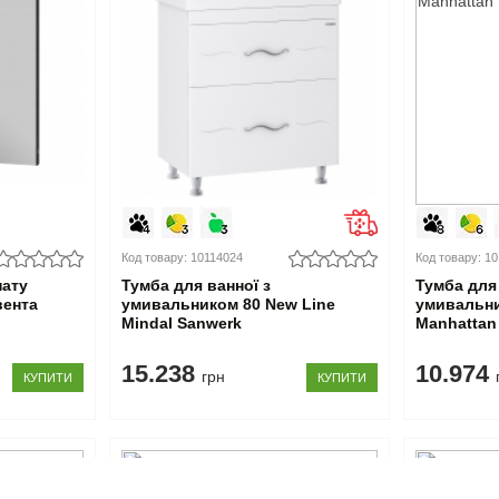
Код товару: 10114024
Код товару: 1
нату
Тумба для ванної з
Тумба для 
вента
умивальником 80 New Line
умивальни
Mindal Sanwerk
Manhattan
15.238
10.974
грн
КУПИТИ
КУПИТИ