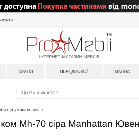
онтакти
ІНТЕРНЕТ-МАГАЗИН МЕБЛІВ
КУХНЯ
ПЕРЕДПОКОЇ
ВАННА
мби під умивальник
›
иком Mh-70 сіра Manhattan Юве