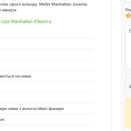
лю сірого кольору. Меблі Manhattan Juventa
Оц
 кімнати.
 сіра Manhattan Ювента
люється на ніжки
Д
ири ніжки з вологостійкої фанери
ери