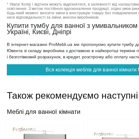
* Увага! Колір і відтінок можуть відрізнятися, в залежності від налаштува
освітлення. З метою постійного вдосконалення продукції, згідно умов ри
будь-який момент вносити зміни в конструкцію товару без повідомлення 
несе відповідальності за зміни, внесені виробником.
Купити тумбу для ванної з умивальником
Україні, Києві, Дніпрі
В інтернет-магазині ProMebli.ua ми пропонуємо купити тумбу 
Ювента зі складу виробника з доставкою в найкоротші терміни по 
і безготівковий розрахунок, в кредит, розстрочку або оплату час
Вся колекція меблів для ванної кімнати
Також рекомендуємо наступні
Меблі для ванної кімнати