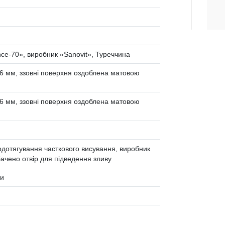
ce-70», виробник «Sanovit», Туреччина
 мм, ззовні поверхня оздоблена матовою
 мм, ззовні поверхня оздоблена матовою
дотягування часткового висування, виробник
бачено отвір для підведення зливу
ди