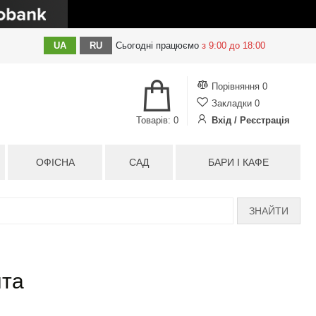
UA
RU
Сьогодні
працюємо
з 9:00 до 18:00
Порівняння
0
Закладки
0
Товарів: 0
Вхід / Реєстрація
ОФІСНА
САД
БАРИ І КАФЕ
ЗНАЙТИ
нта