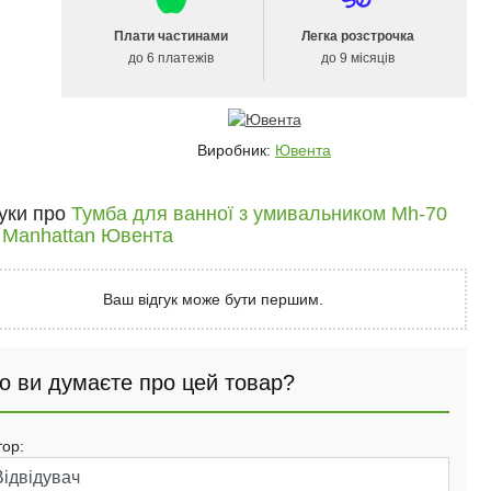
Плати частинами
Легка розстрочка
до 6 платежів
до 9 місяців
Виробник:
Ювента
гуки про
Тумба для ванної з умивальником Mh-70
а Manhattan Ювента
Ваш відгук може бути першим.
о ви думаєте про цей товар?
тор: