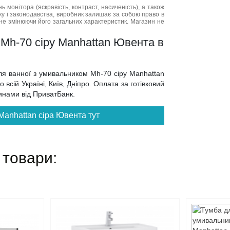
нь монітора (яскравість, контраст, насиченість), а також
нку і законодавства, виробник залишає за собою право в
не змінюючи його загальних характеристик. Магазин не
 Mh-70 сіру Manhattan Ювента в
для ванної з умивальником Mh-70 сіру Manhattan
всій Україні, Київ, Дніпро. Оплата за готівковий
тинами від ПриватБанк.
 Manhattan сіра Ювента тут
 товари: