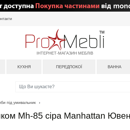
онтакти
ІНТЕРНЕТ-МАГАЗИН МЕБЛІВ
КУХНЯ
ПЕРЕДПОКОЇ
ВАННА
мби під умивальник
›
иком Mh-85 сіра Manhattan Юве