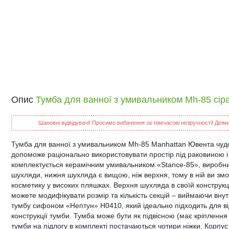
Опис
Тумба для ванної з умивальником Mh-85 сір
Шановні відвідувачі! Просимо вибачення за тимчасові незручності! Деякий
Тумба для ванної з умивальником Mh-85 Manhattan Ювента чудов
допоможе раціонально використовувати простір під раковиною і
комплектується керамічним умивальником «Stance-85», виробник 
шухляди, нижня шухляда є вищою, ніж верхня, тому в ній ви змож
косметику у високих пляшках. Верхня шухляда в своїй конструкці
можете модифікувати розмір та кількість секцій – виймаючи вну
тумбу сифоном «Нептун» Н0410, який ідеально підходить для від
конструкції тумби. Тумба може бути як підвісною (має кріплення 
тумби на підлогу в комплекті постачаються чотири ніжки. Корпус 