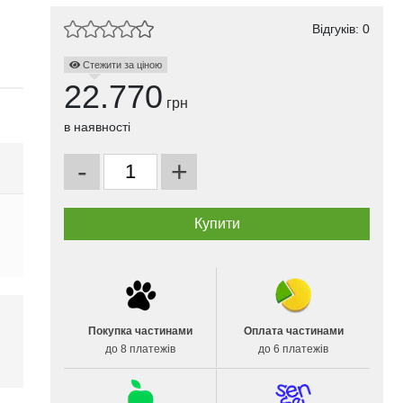
Відгуків: 0
Стежити за ціною
22.770
грн
в наявності
-
+
Покупка частинами
Оплата частинами
до 8 платежів
до 6 платежів
і