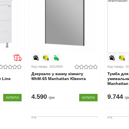
Код товару: 10114563
Код товару: 1
Дзеркало у ванну кімнату
Тумба для 
 Line
MhМ-65 Manhattan Ювента
умивальни
Manhattan
4.590
9.744
грн
гр
КУПИТИ
КУПИТИ