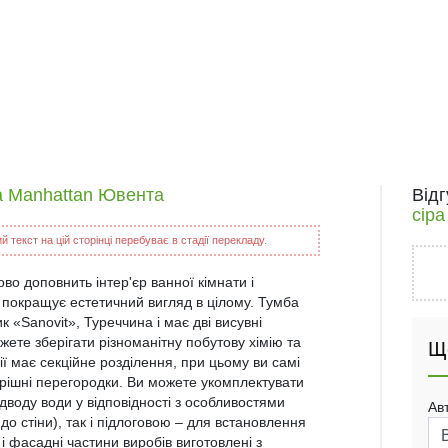
а Manhattan Ювента
Від
сір
 текст на цій сторінці перебуває в стадії перекладу.
о доповнить інтер'єр ванної кімнати і
 покращує естетичний вигляд в цілому. Тумба
«Sanovit», Туреччина і має дві висувні
ете зберігати різноманітну побутову хімію та
Щ
ї має секційне розділення, при цьому ви самі
трішні перегородки. Ви можете укомплектувати
воду води у відповідності з особливостями
Ав
до стіни), так і підлоговою – для встановлення
і фасадні частини виробів виготовлені з