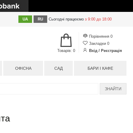
UA
RU
Сьогодні
працюємо
з 9:00 до 18:00
Порівняння
0
Закладки
0
Товарів: 0
Вхід / Реєстрація
ОФІСНА
САД
БАРИ І КАФЕ
ЗНАЙТИ
нта