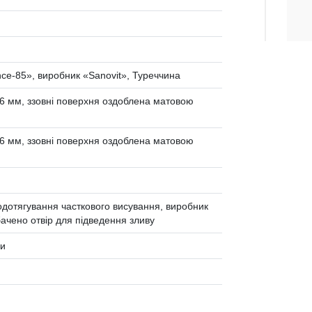
ce-85», виробник «Sanovit», Туреччина
 мм, ззовні поверхня оздоблена матовою
 мм, ззовні поверхня оздоблена матовою
дотягування часткового висування, виробник
бачено отвір для підведення зливу
ди