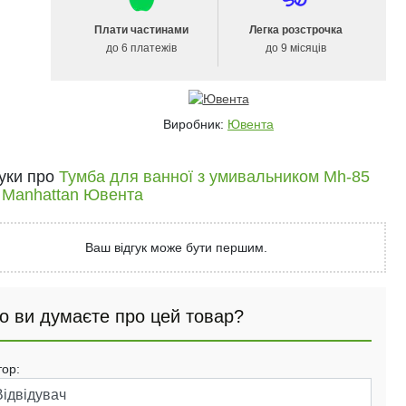
Плати частинами
Легка розстрочка
до 6 платежів
до 9 місяців
Виробник:
Ювента
гуки про
Тумба для ванної з умивальником Mh-85
а Manhattan Ювента
Ваш відгук може бути першим.
о ви думаєте про цей товар?
тор: