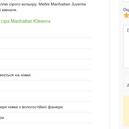
лю сірого кольору. Меблі Manhattan Juventa
Оц
 кімнати.
 сіра Manhattan Ювента
люється на ніжки
Д
ири ніжки з вологостійкої фанери
ери