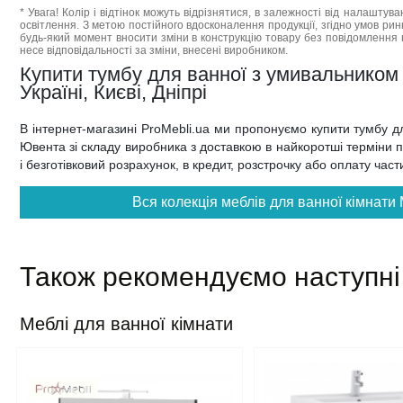
* Увага! Колір і відтінок можуть відрізнятися, в залежності від налаштува
освітлення. З метою постійного вдосконалення продукції, згідно умов ри
будь-який момент вносити зміни в конструкцію товару без повідомлення 
несе відповідальності за зміни, внесені виробником.
Купити тумбу для ванної з умивальником
Україні, Києві, Дніпрі
В інтернет-магазині ProMebli.ua ми пропонуємо купити тумбу 
Ювента зі складу виробника з доставкою в найкоротші терміни по 
і безготівковий розрахунок, в кредит, розстрочку або оплату час
Вся колекція меблів для ванної кімнати
Також рекомендуємо наступні
Меблі для ванної кімнати