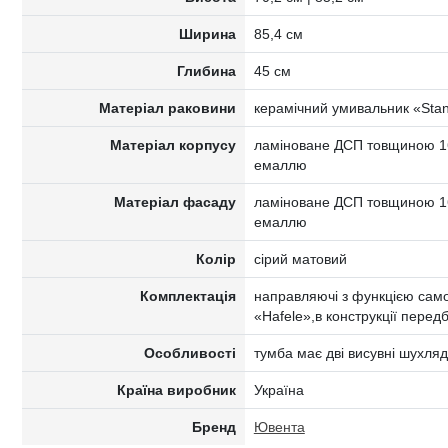
Ширина
85,4 см
Глибина
45 см
Матеріал раковини
керамічний умивальник «Stan
Матеріал корпусу
ламіноване ДСП товщиною 16
емаллю
Матеріал фасаду
ламіноване ДСП товщиною 16
емаллю
Колір
сірий матовий
Комплектація
направляючі з функцією само
«Hafele»,в конструкції перед
Особливості
тумба має дві висувні шухля
Країна виробник
Україна
Бренд
Ювента