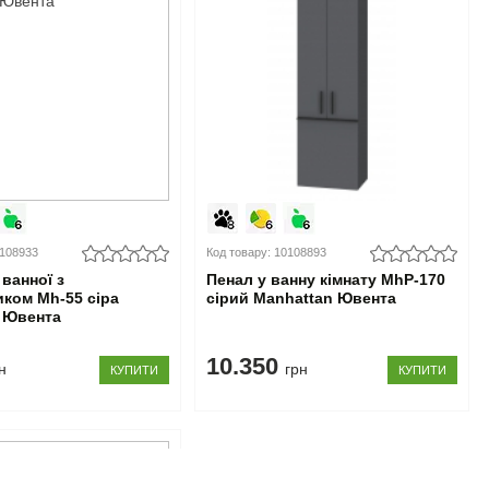
0108933
Код товару: 10108893
ванної з
Пенал у ванну кімнату MhP-170
ком Mh-55 сіра
сірий Manhattan Ювента
 Ювента
10.350
н
грн
КУПИТИ
КУПИТИ