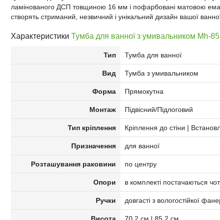
ламінованого ДСП товщиною 16 мм і пофарбовані матовою емал
створять стриманий, незвичний і унікальний дизайн вашої ванної
Характеристики
Тумба для ванної з умивальником Mh-85
Тип
Тумба для ванної
Вид
Тумба з умивальником
Форма
Прямокутна
Монтаж
Підвісний/Підлоговий
Тип кріплення
Кріплення до стіни | Встанов
Призначення
для ванної
Розташування раковини
по центру
Опори
в комплекті постачаються чот
Ручки
довгасті з вологостійкої фан
Висота
70,2 см | 85,2 см