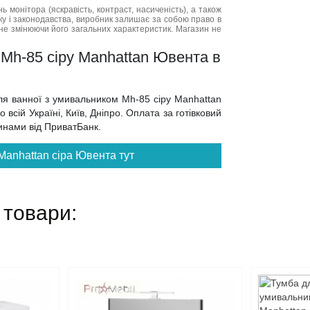
нь монітора (яскравість, контраст, насиченість), а також
нку і законодавства, виробник залишає за собою право в
не змінюючи його загальних характеристик. Магазин не
 Mh-85 сіру Manhattan Ювента в
для ванної з умивальником Mh-85 сіру Manhattan
всій Україні, Київ, Дніпро. Оплата за готівковий
тинами від ПриватБанк.
 Manhattan сіра Ювента тут
 товари: