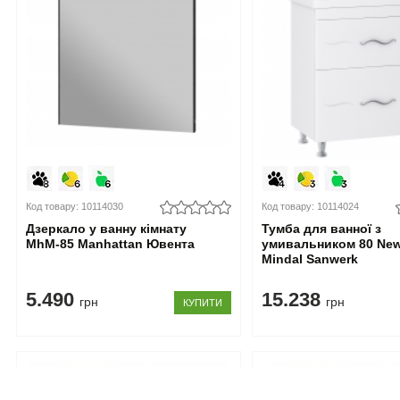
Код товару: 10114030
Код товару: 10114024
Дзеркало у ванну кімнату
Тумба для ванної з
MhМ-85 Manhattan Ювента
умивальником 80 New
Mindal Sanwerk
5.490
15.238
грн
грн
КУПИТИ