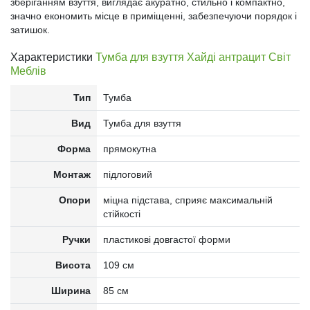
зберіганням взуття, виглядає акуратно, стильно і компактно,
значно економить місце в приміщенні, забезпечуючи порядок і
затишок.
Характеристики
Тумба для взуття Хайді антрацит Світ
Меблів
Тип
Тумба
Вид
Тумба для взуття
Форма
прямокутна
Монтаж
підлоговий
Опори
міцна підстава, сприяє максимальній
стійкості
Ручки
пластикові довгастої форми
Висота
109 см
Ширина
85 см