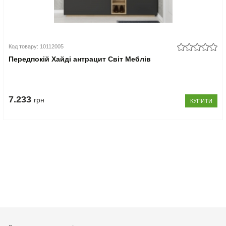
Код товару: 10112005
Передпокій Хайді антрацит Світ Меблів
7.233
грн
КУПИТИ