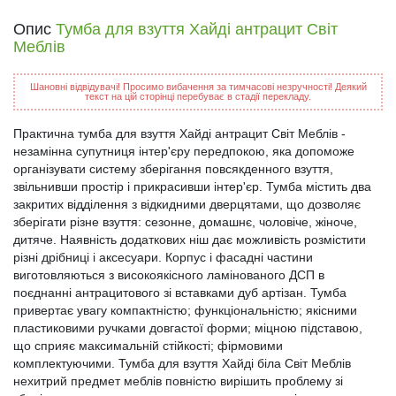
Опис
Тумба для взуття Хайді антрацит Світ
Меблів
Шановні відвідувачі! Просимо вибачення за тимчасові незручності! Деякий
текст на цій сторінці перебуває в стадії перекладу.
Практична тумба для взуття Хайді антрацит Світ Меблів -
незамінна супутниця інтер'єру передпокою, яка допоможе
організувати систему зберігання повсякденного взуття,
звільнивши простір і прикрасивши інтер'єр. Тумба містить два
закритих відділення з відкидними дверцятами, що дозволяє
зберігати різне взуття: сезонне, домашнє, чоловіче, жіноче,
дитяче. Наявність додаткових ніш дає можливість розмістити
різні дрібниці і аксесуари. Корпус і фасадні частини
виготовляються з високоякісного ламінованого ДСП в
поєднанні антрацитового зі вставками дуб артізан. Тумба
привертає увагу компактністю; функціональністю; якісними
пластиковими ручками довгастої форми; міцною підставою,
що сприяє максимальній стійкості; фірмовими
комплектуючими. Тумба для взуття Хайді біла Світ Меблів
нехитрий предмет меблів повністю вирішить проблему зі