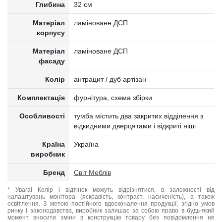
Глибина
32 см
Матеріал
ламіноване ДСП
корпусу
Матеріал
ламіноване ДСП
фасаду
Колір
антрацит / дуб артізан
Комплектація
фурнітура, схема збірки
Особливості
тумба містить два закритих відділення з
відкидними дверцятами і відкриті ніші
Країна
Україна
виробник
Бренд
Світ Меблів
* Увага! Колір і відтінок можуть відрізнятися, в залежності від
налаштувань монітора (яскравість, контраст, насиченість), а також
освітлення. З метою постійного вдосконалення продукції, згідно умов
ринку і законодавства, виробник залишає за собою право в будь-який
момент вносити зміни в конструкцію товару без повідомлення не