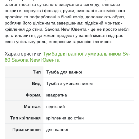
елегантності та сучасного вишуканого вигляду; глянсове
покриття корпусів і фасадів; ручки, виконані з алюмінієвого
профілю та пофарбовані в білий колір, доповнюють образ,
роблячи його цілісним та завершеним; підвісний монтаж -
кріплення до стіни. Savona New Ювента - це не просто меблі,
це стиль життя, де кожен предмет у ванній кімнаті відіграє
свою унікальну роль, створюючи гармонію і затишок.
Характеристики
Тумба для ванної з умивальником Sv-
60 Savona New Ювента
Тип
Тумба для ванної
Вид
Тумба з умивальником
Форма
квадратна
Монтаж
підвісний
Тип кріплення
кріплення до стіни
Призначення
для ванної