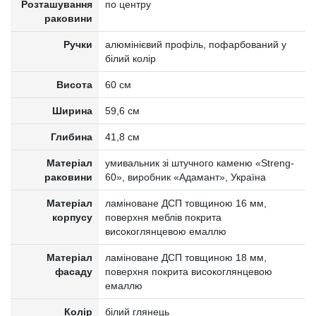
Розташування
по центру
раковини
Ручки
алюмінієвий профіль, пофарбований у
білий колір
Висота
60 см
Ширина
59,6 см
Глибина
41,8 см
Матеріал
умивальник зі штучного каменю «Streng-
раковини
60», виробник «Адамант», Україна
Матеріал
ламіноване ДСП товщиною 16 мм,
корпусу
поверхня меблів покрита
високоглянцевою емаллю
Матеріал
ламіноване ДСП товщиною 18 мм,
фасаду
поверхня покрита високоглянцевою
емаллю
Колір
білий глянець