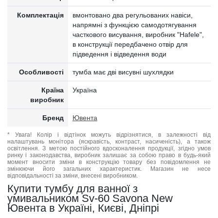
Комплектація
вмонтовано два регульованих навіси,
напрямні з функцією самодотягування
часткового висування, виробник "Hafele",
в конструкції передбачено отвір для
підведення і відведення води
Особливості
тумба має дві висувні шухлядки
Країна
Україна
виробник
Бренд
Ювента
* Увага! Колір і відтінок можуть відрізнятися, в залежності від
налаштувань монітора (яскравість, контраст, насиченість), а також
освітлення. З метою постійного вдосконалення продукції, згідно умов
ринку і законодавства, виробник залишає за собою право в будь-який
момент вносити зміни в конструкцію товару без повідомлення не
змінюючи його загальних характеристик. Магазин не несе
відповідальності за зміни, внесені виробником.
Купити тумбу для ванної з
умивальником Sv-60 Savona New
Ювента в Україні, Києві, Дніпрі