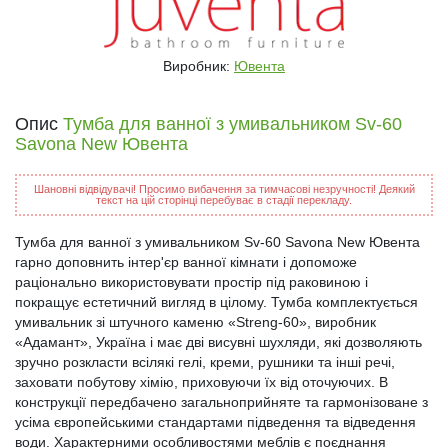
Виробник:
Ювента
Опис
Тумба для ванної з умивальником Sv-60
Savona New Ювента
Шановні відвідувачі! Просимо вибачення за тимчасові незручності! Деякий
текст на цій сторінці перебуває в стадії перекладу.
Тумба для ванної з умивальником Sv-60 Savona New Ювента
гарно доповнить інтер'єр ванної кімнати і допоможе
раціонально використовувати простір під раковиною і
покращує естетичний вигляд в цілому. Тумба комплектується
умивальник зі штучного каменю «Streng-60», виробник
«Адамант», Україна і має дві висувні шухляди, які дозволяють
зручно розкласти всілякі гелі, креми, рушники та інші речі,
заховати побутову хімію, приховуючи їх від оточуючих. В
конструкції передбачено загальноприйняте та гармонізоване з
усіма європейськими стандартами підведення та відведення
води. Характерними особливостями меблів є поєднання