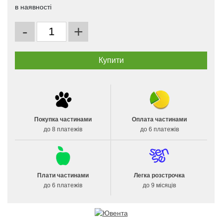
в наявності
-
+
Покупка частинами
Оплата частинами
до 8 платежів
до 6 платежів
Плати частинами
Легка розстрочка
до 6 платежів
до 9 місяців