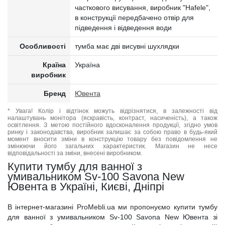
часткового висування, виробник "Hafele",
в конструкції передбачено отвір для
підведення і відведення води
Особливості
тумба має дві висувні шухлядки
Країна
Україна
виробник
Бренд
Ювента
* Увага! Колір і відтінок можуть відрізнятися, в залежності від
налаштувань монітора (яскравість, контраст, насиченість), а також
освітлення. З метою постійного вдосконалення продукції, згідно умов
ринку і законодавства, виробник залишає за собою право в будь-який
момент вносити зміни в конструкцію товару без повідомлення не
змінюючи його загальних характеристик. Магазин не несе
відповідальності за зміни, внесені виробником.
Купити тумбу для ванної з
умивальником Sv-100 Savona New
Ювента в Україні, Києві, Дніпрі
В інтернет-магазині ProMebli.ua ми пропонуємо купити тумбу
для ванної з умивальником Sv-100 Savona New Ювента зі