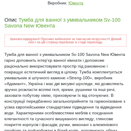
Виробник:
Ювента
Опис
Тумба для ванної з умивальником Sv-100
Savona New Ювента
Шановні відвідувачі! Просимо вибачення за тимчасові незручності! Деякий
текст на цій сторінці перебуває в стадії перекладу.
Тумба для ванної з умивальником Sv-100 Savona New Ювента
гарно доповнить інтер'єр ванної кімнати і допоможе
раціонально використовувати простір під раковиною і
покращує естетичний вигляд в цілому. Тумба комплектується
умивальник зі штучного каменю «Streng-100», виробник
«Адамант», Україна і має дві висувні шухляди, які дозволяють
зручно розкласти всілякі гелі, креми, рушники та інші речі,
заховати побутову хімію, приховуючи їх від оточуючих. В
конструкції передбачено загальноприйняте та гармонізоване з
усіма європейськими стандартами підведення та відведення
води. Характерними особливостями меблів є поєднання
елегантності та сучасного вишуканого вигляду; глянсове
покриття корпусів і фасадів; ручки, виконані з алюмінієвого
профілю та пофарбовані в білий колір, доповнюють образ,