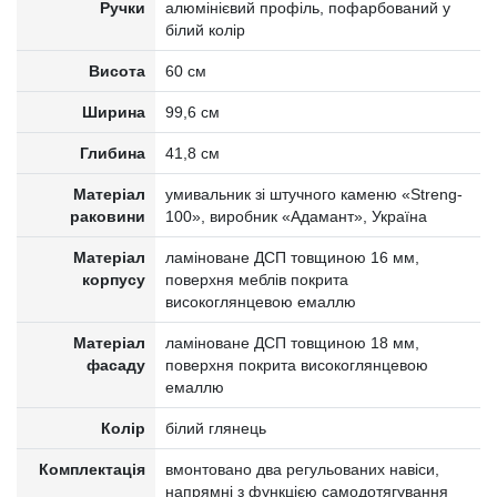
Ручки
алюмінієвий профіль, пофарбований у
білий колір
Висота
60 см
Ширина
99,6 см
Глибина
41,8 см
Матеріал
умивальник зі штучного каменю «Streng-
раковини
100», виробник «Адамант», Україна
Матеріал
ламіноване ДСП товщиною 16 мм,
корпусу
поверхня меблів покрита
високоглянцевою емаллю
Матеріал
ламіноване ДСП товщиною 18 мм,
фасаду
поверхня покрита високоглянцевою
емаллю
Колір
білий глянець
Комплектація
вмонтовано два регульованих навіси,
напрямні з функцією самодотягування