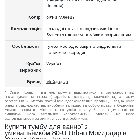
(Іспанія)
Колір
білий глянець
Комплектація
накладні петлі з доводчиками Linken
System з плавним та м’яким закриванням
Особливості
тумба має одне закрите відділення з
поличкою всередині
Країна
Україна
виробник
Бренд
Мойдодыр
* Увага! Колір і відтінок можуть відрізнятися, в залежності від
налаштувань монітора (яскравість, контраст, насиченість), а також
освітлення. З метою постійного вдосконалення продукції, згідно умов
ринку і законодавства, виробник залишає за собою право в будь-який
момент вносити зміни в конструкцію товару без повідомлення не
змінюючи його загальних характеристик. Магазин не несе
відповідальності за зміни, внесені виробником.
Купити тумбу для ванної з
умивальником 80-U Urban Мойдодир в