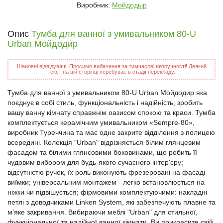
Виробник:
Мойдодыр
Опис
Тумба для ванної з умивальником 80-U
Urban Мойдодир
Шановні відвідувачі! Просимо вибачення за тимчасові незручності! Деякий
текст на цій сторінці перебуває в стадії перекладу.
Тумба для ванної з умивальником 80-U Urban Мойдодир яка
поєднує в собі стиль, функціональність і надійність, зробить
вашу ванну кімнату справжнім оазисом спокою та краси. Тумба
комплектується керамічним умивальником «Sempre-80»,
виробник Туреччина та має одне закрите відділення з полицею
всередині. Колекція "Urban" відрізняється білим глянцевим
фасадом та білими глянсовими боковинами, що робить її
чудовим вибором для будь-якого сучасного інтер'єру;
відсутністю ручок, їх роль виконують фрезеровані на фасаді
виїмки; універсальним монтажем - легко встановлюється на
ніжки чи підвішується; фірмовими комплектуючими: накладні
петлі з доводчиками Linken System, які забезпечують плавне та
м'яке закривання. Вибираючи меблі "Urban" для стильної,
функціональної та надійної ванної кімнати, Ви прикрасите свій