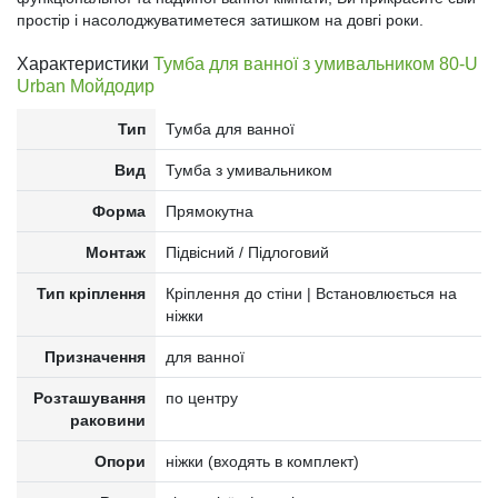
простір і насолоджуватиметеся затишком на довгі роки.
Характеристики
Тумба для ванної з умивальником 80-U
Urban Мойдодир
Тип
Тумба для ванної
Вид
Тумба з умивальником
Форма
Прямокутна
Монтаж
Підвісний / Підлоговий
Тип кріплення
Кріплення до стіни | Встановлюється на
ніжки
Призначення
для ванної
Розташування
по центру
раковини
Опори
ніжки (входять в комплект)