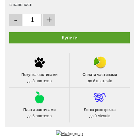
в наявності
-
+
Покупка частинами
Оплата частинами
до 8 платежів
до 6 платежів
Плати частинами
Легка розстрочка
до 6 платежів
до 9 місяців