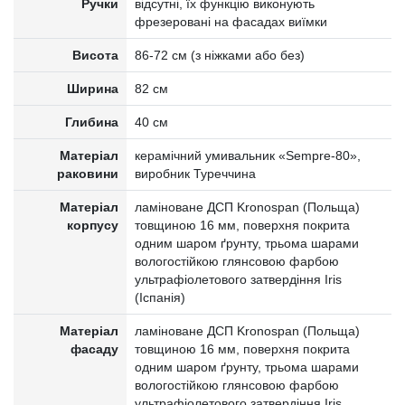
Ручки
відсутні, їх функцію виконують
фрезеровані на фасадах виїмки
Висота
86-72 см (з ніжками або без)
Ширина
82 см
Глибина
40 см
Матеріал
керамічний умивальник «Sempre-80»,
раковини
виробник Туреччина
Матеріал
ламіноване ДСП Kronospan (Польща)
корпусу
товщиною 16 мм, поверхня покрита
одним шаром ґрунту, трьома шарами
вологостійкою глянсовою фарбою
ультрафіолетового затвердіння Iris
(Іспанія)
Матеріал
ламіноване ДСП Kronospan (Польща)
фасаду
товщиною 16 мм, поверхня покрита
одним шаром ґрунту, трьома шарами
вологостійкою глянсовою фарбою
ультрафіолетового затвердіння Iris