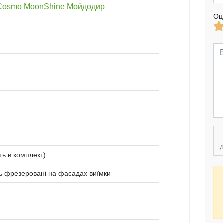
 Cosmo MoonShine Мойдодир
Оц
Д
ть в комплект)
ть фрезеровані на фасадах виїмки