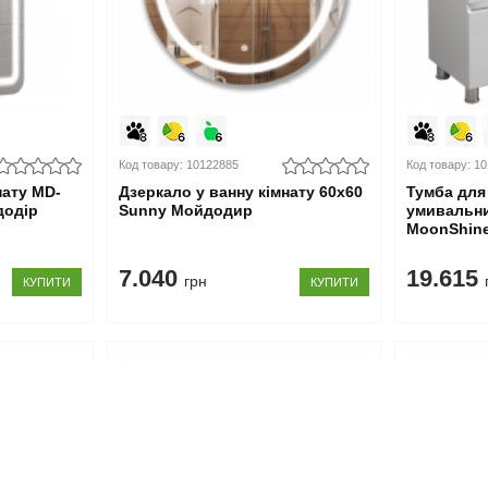
Код товару: 10122885
Код товару: 1
нату MD-
Дзеркало у ванну кімнату 60х60
Тумба для 
додір
Sunny Мойдодир
умивальн
MoonShin
7.040
19.615
грн
КУПИТИ
КУПИТИ