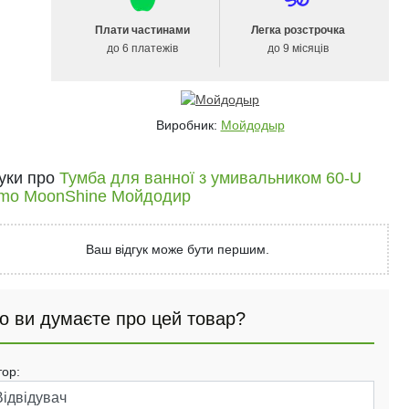
Плати частинами
Легка розстрочка
до 6 платежів
до 9 місяців
Виробник:
Мойдодыр
гуки про
Тумба для ванної з умивальником 60-U
mo MoonShine Мойдодир
Ваш відгук може бути першим.
о ви думаєте про цей товар?
тор: