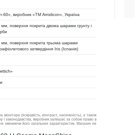
n-60», виробник «TM Amidicon», Україна
мм, поверхня покрита двома шарами грунту і
арби
 мм, поверхня покрита трьома шарами
фіолетового затвердіння Iris (Іспанія)
ttich»
ди
нь монітора (яскравість, контраст, насиченість), а також
нку і законодавства, виробник залишає за собою право в
не змінюючи його загальних характеристик. Магазин не