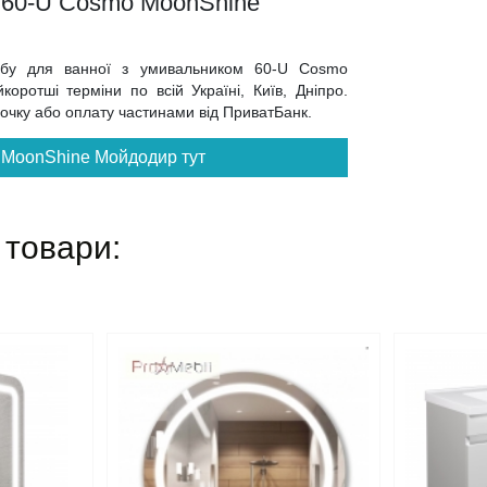
м 60-U Cosmo MoonShine
умбу для ванної з умивальником 60-U Cosmo
ротші терміни по всій Україні, Київ, Дніпро.
трочку або оплату частинами від ПриватБанк.
и MoonShine Мойдодир тут
 товари: