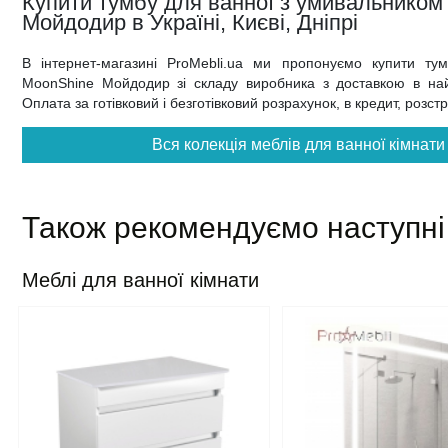
Купити тумбу для ванної з умивальнико
Мойдодир в Україні, Києві, Дніпрі
В інтернет-магазині ProMebli.ua ми пропонуємо купити т
MoonShine Мойдодир зі складу виробника з доставкою в найко
Оплата за готівковий і безготівковий розрахунок, в кредит, розс
Вся колекція меблів для ванної кімнат
Також рекомендуємо наступні
Меблі для ванної кімнати