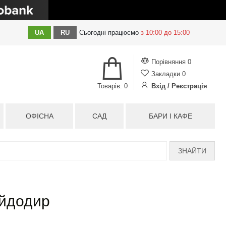
UA
RU
Сьогодні
працюємо
з 10:00 до 15:00
Порівняння
0
Закладки
0
Товарів: 0
Вхід / Реєстрація
ОФІСНА
САД
БАРИ І КАФЕ
ЗНАЙТИ
ойдодир