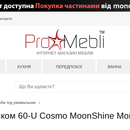
онтакти
ІНТЕРНЕТ-МАГАЗИН МЕБЛІВ
КУХНЯ
ПЕРЕДПОКОЇ
ВАННА
мби під умивальник
›
ником 60-U Cosmo MoonShine М