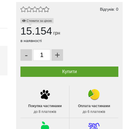
Відгуків: 0
Стежити за ціною
15.154
грн
в наявності
-
+
і
Покупка частинами
Оплата частинами
до 8 платежів
до 6 платежів