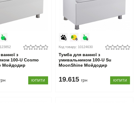
0123852
Код товару: 10124630
ванної з
Тумба для ванної з
иком 100-U Cosmo
умивальником 100-U Su
e Мойдодир
MoonShine Мойдодир
19.615
грн
грн
КУПИТИ
КУПИТИ