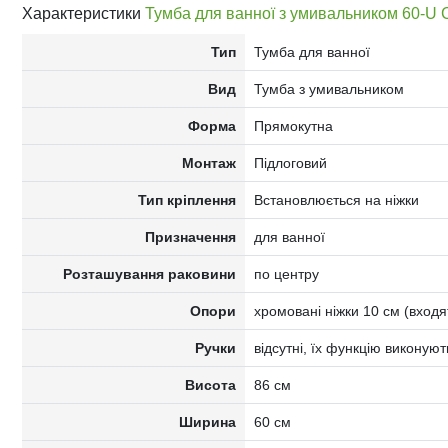
Характеристики
Тумба для ванної з умивальником 60-U
Тип
Тумба для ванної
Вид
Тумба з умивальником
Форма
Прямокутна
Монтаж
Підлоговий
Тип кріплення
Встановлюється на ніжки
Призначення
для ванної
Розташування раковини
по центру
Опори
хромовані ніжки 10 см (входя
Ручки
відсутні, їх функцію виконую
Висота
86 см
Ширина
60 см