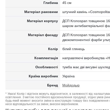
Глибина
45 см
Матеріал раковини
штучний камінь «Cosmopolita
Матеріал корпусу
ДСП Kronospan товщиною 16 
шаром антибактеріальної ф
Матеріал фасаду
ДСП Kronospan товщиною 16
двокомпонентної фарби ультра
Колір
білий глянець
Комплектація
направляючі виробництва «He
Особливості
тумба має дві висувні шухля
Країна виробник
Україна
Бренд
Мойдодыр
* Увага! Колір і відтінок можуть відрізнятися, в залежності від налаштува
освітлення. З метою постійного вдосконалення продукції, згідно умов ри
будь-який момент вносити зміни в конструкцію товару без повідомлення 
несе відповідальності за зміни, внесені виробником.