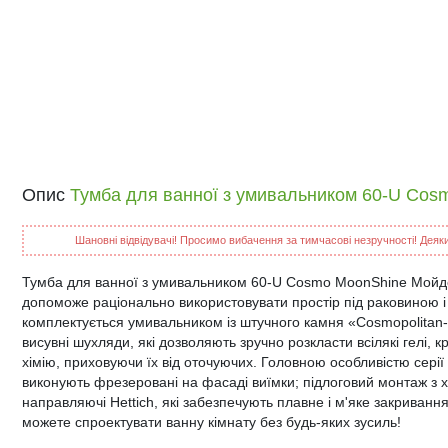
Опис
Тумба для ванної з умивальником 60-U Co
Шановні відвідувачі! Просимо вибачення за тимчасові незручності! Деякий
Тумба для ванної з умивальником 60-U Cosmo MoonShine Мойдод
допоможе раціонально використовувати простір під раковиною і
комплектується умивальником із штучного камня «Cosmopolitan-6
висувні шухляди, які дозволяють зручно розкласти всілякі гелі, к
хімію, приховуючи їх від оточуючих. Головною особливістю серії 
виконують фрезеровані на фасаді виїмки; підлоговий монтаж з 
направляючі Hettich, які забезпечують плавне і м'яке закрива
можете спроектувати ванну кімнату без будь-яких зусиль!