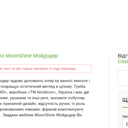
smo MoonShine Мойдодир
Від
Cos
 текст на цій сторінці перебуває в стадії перекладу.
ир чудово доповнить інтер'єр ванної кімнати і
 покращує естетичний вигляд в цілому. Тумба
0», виробник «TM Amidicon», Україна і має дві
реми, рушники та інші речі, заховати побутову
Щ
є приємний дизайн; відсутність ручок, їх роль
хромованими ніжками; фірмові комплектуючі:
ння. Завдяки меблям MoonShine Мойдодир Ви
Ав