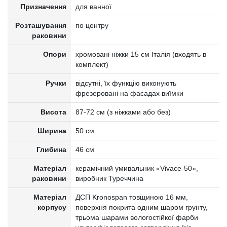
Призначення
для ванної
Розташування
по центру
раковини
Опори
хромовані ніжки 15 см Італія (входять в
комплект)
Ручки
відсутні, їх функцію виконують
фрезеровані на фасадах виїмки
Висота
87-72 cм (з ніжками або без)
Ширина
50 см
Глибина
46 см
Матеріал
керамічний умивальник «Vivace-50»,
раковини
виробник Туреччина
Матеріал
ДСП Kronospan товщиною 16 мм,
корпусу
поверхня покрита одним шаром грунту,
трьома шарами вологостійкої фарби