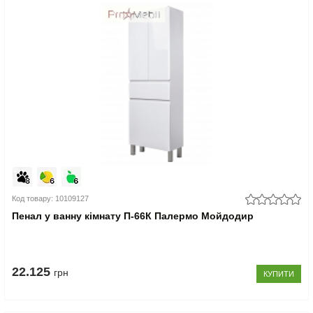
Код товару: 10109127
Пенал у ванну кімнату П-66К Палермо Мойдодир
22.125
грн
КУПИТИ