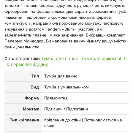
тонкі лінії і плавні форми; відсутність ручок, їх роль виконують
фрезеровані на фасаді виїмки; два варіанти розміщення тумб,
підвісний і підлоговий з хромованими ніжками; фірмові
комплектуючі: направляючі прихованого монтажу часткового
висування з дотягом Tandem «Blum» (Австрія), які
забезпечують плавне і м'яке закривання. Вибравши комплект
Палермо Мойдодир, Ви наповните ванну кімнату вишуканістю і
функціональністю.
Характеристики
Тумба для ванної з умивальником 50-U
Палермо Мойдодир
Тип
Тумба для ванної
Вид
Тумба з умивальником
Форма
Прямокутна
Монтаж
Підвісний / Підлоговий
Тип кріплення
Кріплення до стіни | Встановлюється на
ніжки