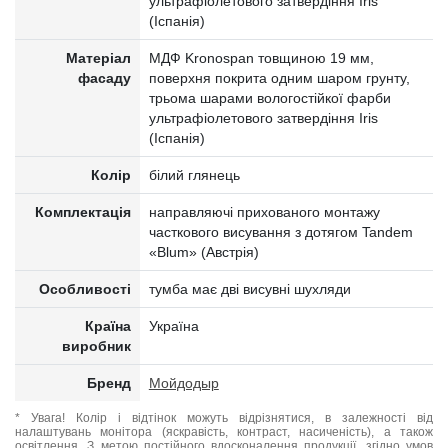
ультрафіолетового затвердіння Iris
(Іспанія)
Матеріал
МДФ Kronospan товщиною 19 мм,
фасаду
поверхня покрита одним шаром грунту,
трьома шарами вологостійкої фарби
ультрафіолетового затвердіння Iris
(Іспанія)
Колір
білий глянець
Комплектація
направляючі прихованого монтажу
часткового висування з дотягом Tandem
«Blum» (Австрія)
Особливості
тумба має дві висувні шухляди
Країна
Україна
виробник
Бренд
Мойдодыр
* Увага! Колір і відтінок можуть відрізнятися, в залежності від
налаштувань монітора (яскравість, контраст, насиченість), а також
освітлення. З метою постійного вдосконалення продукції, згідно умов