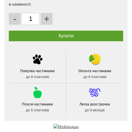
в наявності
-
+
Покупка частинами
Оплата частинами
до 8 платежів
до 6 платежів
Плати частинами
Легка розстрочка
до 6 платежів
до 9 місяців