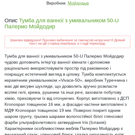
Виробник:
Мойдодыр
Опис
Тумба для ванної з умивальником 50-U
Палермо Мойдодир
Шановні відвідувачі! Просимо вибачення за тимчасові незручності! Деякий
текст на цій сторінці перебуває в стадії перекладу.
Тумба для ванної з умивальником 50-U Палермо Мойдодир
чудово доповнить інтер'єр ванної кімнати і допоможе
раціонально використовувати простір під раковиною і
покращує естетичний вигляд в цілому. Тумба комплектується
керамічним умивальником «Vivace-50», виробник Туреччина і
має дві висувні шухляди, що дозволить зручно розкласти
всілякі гелі, крема, рушники та інші речі, заховати побутову
хімію, приховуючи їх від оточуючих. Корпус виготовлено з ДСП
Kronospan товщиною 16 мм, а фасадні частини виготовлені з
МДФ Kronospan товщиною 19 мм. Поверхні покриті одним
шаром грунту, трьома шарами вологостійкої білої глянсової
фарби ультрафіолетового затвердіння Iris (Іспанія).
Характерними особливостями меблів Палермо Мойдодир є
вишуканий стиль; глянсовий блиск; гладка округленість кутів;