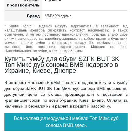
производитель
Бренд
VMV Холдинг
* Увага! Колір і відтінок можуть відрізнятися, в залежності від
налаштувань монітора (яскравість, контраст, насиченість), а також
освітлення. З метою постійного вдосконалення продукції, згідно умов
ринку і законодавства, виробник залишає за собою право в будь-який
момент вносити зміни в конструкцію товару без повідомлення не
змінюючи його загальних характеристик. Магазин не несе
відповідальності за зміни, внесені виробником.
Купить тумбу для обуви SZFK BUT 3K
Топ Микс дуб сонома ВМВ недорого в
Украине, Киеве, Днепре
В интернет-магазине ProMebli.ua мы предлагаем купить тумбу
для обуви SZFK BUT 3K Топ Микс дуб сонома ВМВ дешево по
доступной цене со склада производителя с доставкой в
кратчайшие сроки по всей Украине, Киев, Днепр. Оплата за
наличный и безналичный расчет, в кредит и рассрочку.
Вся коллекция модульной мебели Топ Микс дуб
сонома ВМВ здесь