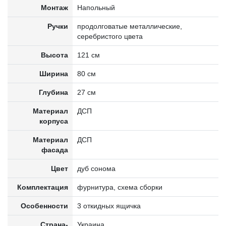
Монтаж
Напольный
Ручки
продолговатые металлические,
серебристого цвета
Высота
121 см
Ширина
80 см
Глубина
27 см
Материал
ДСП
корпуса
Материал
ДСП
фасада
Цвет
дуб сонома
Комплектация
фурнитура, схема сборки
Особенности
3 откидных ящичка
Страна-
Украина