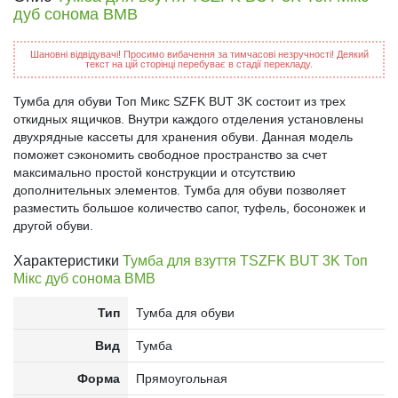
дуб сонома ВМВ
Шановні відвідувачі! Просимо вибачення за тимчасові незручності! Деякий
текст на цій сторінці перебуває в стадії перекладу.
Тумба для обуви Топ Микс SZFK BUT 3K состоит из трех
откидных ящичков. Внутри каждого отделения установлены
двухрядные кассеты для хранения обуви. Данная модель
поможет сэкономить свободное пространство за счет
максимально простой конструкции и отсутствию
дополнительных элементов. Тумба для обуви позволяет
разместить большое количество сапог, туфель, босоножек и
другой обуви.
Характеристики
Тумба для взуття ТSZFK BUT 3K Топ
Мікс дуб сонома ВМВ
Тип
Тумба для обуви
Вид
Тумба
Форма
Прямоугольная