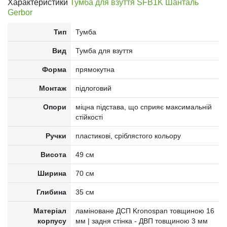
Характеристики
Тумба для взуття SFB1K Шанталь
Gerbor
Тип
Тумба
Вид
Тумба для взуття
Форма
прямокутна
Монтаж
підлоговий
Опори
міцна підстава, що сприяє максимальній
стійкості
Ручки
пластикові, сріблястого кольору
Висота
49 см
Ширина
70 см
Глибина
35 см
Матеріал
ламіноване ДСП Kronospan товщиною 16
корпусу
мм | задня стінка - ДВП товщиною 3 мм