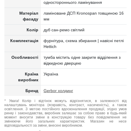
одностороннього ламінування
Матеріал
ламіноване ДСП Kronospan товщиною 16
фасаду
мм
Колір
дуб сан-ремо світлий
Комплектація
фурнітура, схема збирання | навісні петлі
Hettich
Особливості
тумба містить одне закрите відділення з
відкидною дверцею
Країна
Україна
виробник
Бренд
Gerbor холдинг
* Увага! Колір і відтінок можуть відрізнятися, в залежності від
налаштувань монітора (яскравість, контраст, насиченість), а також
освітлення. З метою постійного вдосконалення продукції, згідно умов
ринку і законодавства, виробник залишає за собою право в будь-який
момент вносити зміни в конструкцію товару без повідомлення не
змінюючи його загальних характеристик. Магазин не несе
відповідальності за зміни, внесені виробником.