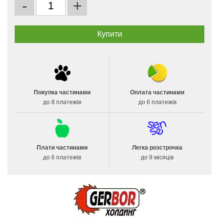
-
+
Покупка частинами
Оплата частинами
до 8 платежів
до 6 платежів
Плати частинами
Легка розстрочка
до 6 платежів
до 9 місяців