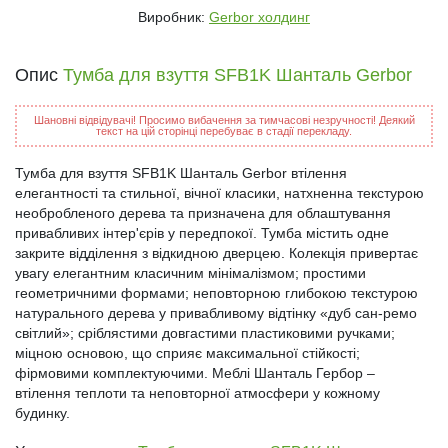
Виробник:
Gerbor холдинг
Опис
Тумба для взуття SFB1K Шанталь Gerbor
Шановні відвідувачі! Просимо вибачення за тимчасові незручності! Деякий
текст на цій сторінці перебуває в стадії перекладу.
Тумба для взуття SFB1K Шанталь Gerbor втілення
елегантності та стильної, вічної класики, натхненна текстурою
необробленого дерева та призначена для облаштування
привабливих інтер'єрів у передпокої. Тумба містить одне
закрите відділення з відкидною дверцею. Колекція привертає
увагу елегантним класичним мінімалізмом; простими
геометричними формами; неповторною глибокою текстурою
натурального дерева у привабливому відтінку «дуб сан-ремо
світлий»; сріблястими довгастими пластиковими ручками;
міцною основою, що сприяє максимальної стійкості;
фірмовими комплектуючими. Меблі Шанталь Гербор –
втілення теплоти та неповторної атмосфери у кожному
будинку.