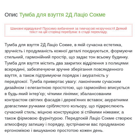
Опис
Тумба для взуття 2Д Лаціо Сокме
Шановні відвідувачі! Просимо вибачення за тимчасові незручності! Деякий
текст на цій сторінці перебуває в стадії перекладу.
Тумба для взуття 2Д Лаціо Сокме, в якій сучасна естетика,
зручність і продуманість кожної деталі поєднуються, формуючи
стильний, гармонійний простір, що задає тон всьому будинку.
Тумба для взуття містить два закритих відділення з полицями
всередині, забезпечуючи зручне зберігання повсякденного
взуття, а також підтримуючи порядок і акуратність у
передпокої. Тумба привертає увагу: лаконічним сучасним
дизайном і елегантною простотою, що гармонійно вписується
в будь-який інтер'єр; чіткими лініями; збалансованим
контрастом світлих фасадів і дерев'яних вставок; акуратними
довгастими ручками сріблястого кольору, що підкреслюють
сучасний стиль; міцною конструкцією зі стійкими ніжками; а
також фірмовою фурнітурою. Передпокій Лаціо Сокме створює
атмосферу затишку і порядку, зустрічаючи вас продуманою
ергономікою і вишуканою простотою кожен день.