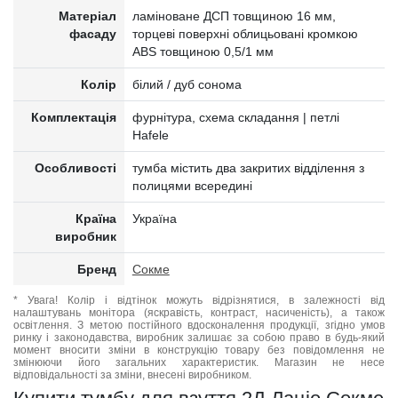
Матеріал
ламіноване ДСП товщиною 16 мм,
фасаду
торцеві поверхні облицьовані кромкою
ABS товщиною 0,5/1 мм
Колір
білий / дуб сонома
Комплектація
фурнітура, схема складання | петлі
Hafele
Особливості
тумба містить два закритих відділення з
полицями всередині
Країна
Україна
виробник
Бренд
Сокме
* Увага! Колір і відтінок можуть відрізнятися, в залежності від
налаштувань монітора (яскравість, контраст, насиченість), а також
освітлення. З метою постійного вдосконалення продукції, згідно умов
ринку і законодавства, виробник залишає за собою право в будь-який
момент вносити зміни в конструкцію товару без повідомлення не
змінюючи його загальних характеристик. Магазин не несе
відповідальності за зміни, внесені виробником.