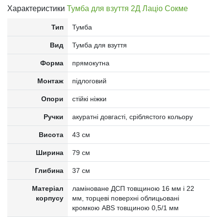
Характеристики
Тумба для взуття 2Д Лаціо Сокме
Тип
Тумба
Вид
Тумба для взуття
Форма
прямокутна
Монтаж
підлоговий
Опори
стійкі ніжки
Ручки
акуратні довгасті, сріблястого кольору
Висота
43 см
Ширина
79 см
Глибина
37 см
Матеріал
ламіноване ДСП товщиною 16 мм і 22
корпусу
мм, торцеві поверхні облицьовані
кромкою ABS товщиною 0,5/1 мм