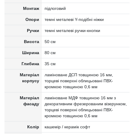
Монтаж
підлоговий
Опори
темні металеві Y-подібні ніжки
Ручки
темні металеві ручки-кнопки
Висота
50 см
Ширина
80 см
Глибина
35 см
Матеріал
ламіноване ДСП товщиною 16 мм,
корпусу
торцеві поверхні облицьовані ПВХ-
кромкою товщиною 0,6 мм
Матеріал
ламіноване МДФ товщиною 16 мм з
фасаду
декоративним фрезерованим візерунком,
торцеві поверхні облицьовані ПВХ-
кромкою товщиною 0,6 мм
Колір
кашемір / керамік софт