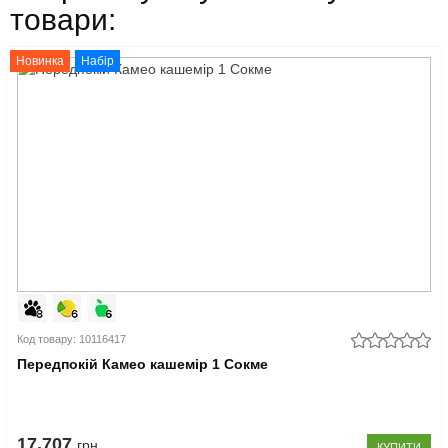
товари:
Новинка
Набір
Код товару: 10116417
Передпокій Камео кашемір 1 Сокме
17.707
грн
КУПИТИ