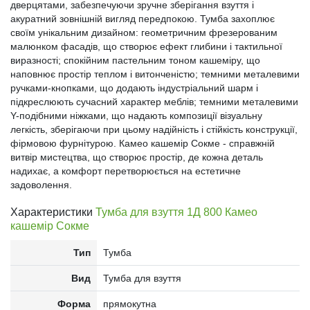
дверцятами, забезпечуючи зручне зберігання взуття і
акуратний зовнішній вигляд передпокою. Тумба захоплює
своїм унікальним дизайном: геометричним фрезерованим
малюнком фасадів, що створює ефект глибини і тактильної
виразності; спокійним пастельним тоном кашеміру, що
наповнює простір теплом і витонченістю; темними металевими
ручками-кнопками, що додають індустріальний шарм і
підкреслюють сучасний характер меблів; темними металевими
Y-подібними ніжками, що надають композиції візуальну
легкість, зберігаючи при цьому надійність і стійкість конструкції,
фірмовою фурнітурою. Камео кашемір Сокме - справжній
витвір мистецтва, що створює простір, де кожна деталь
надихає, а комфорт перетворюється на естетичне
задоволення.
Характеристики
Тумба для взуття 1Д 800 Камео
кашемір Сокме
Тип
Тумба
Вид
Тумба для взуття
Форма
прямокутна