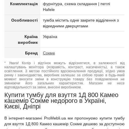
Комплектація
фурнітура, схема складання | петлі
Hafele
Особливості
тумба містить одне закрите відділення з
відкидними дверцятами
Країна
Україна
виробник
Бренд
Сокме
* Увага! Колір і відтінок можуть відрізнятися, в залежності від
налаштувань монітора (яскравість, контраст, насиченість), а також
освітлення. З метою постійного вдосконалення продукції, згідно умов
ринку і законодавства, виробник залишає за собою право в будь-який
момент вносити зміни в конструкцію товару без повідомлення не
змінюючи його загальних характеристик. Магазин не несе
відповідальності за зміни, внесені виробником.
Купити тумбу для взуття 1Д 800 Камео
кашемір Сокме недорого в Україні,
Києві, Дніпрі
В інтернет-магазині ProMebli.ua ми пропонуємо купити тумбу
для взуття 1Д 800 Камео кашемір Сокме дешево за доступною