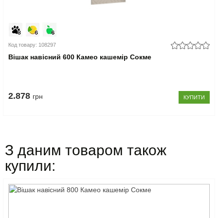
Код товару: 108297
Вішак навісний 600 Камео кашемір Сокме
2.878
грн
КУПИТИ
З даним товаром також
купили: