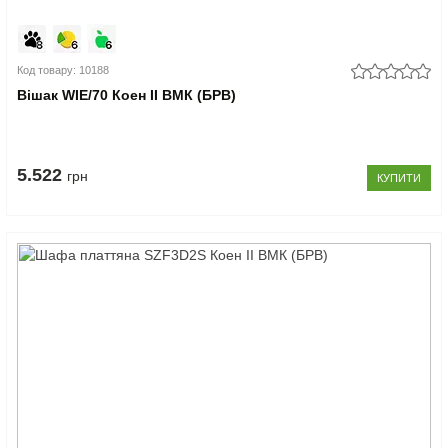
Код товару: 10188
Вішак WIE/70 Коен II ВМК (БРВ)
5.522
грн
КУПИТИ