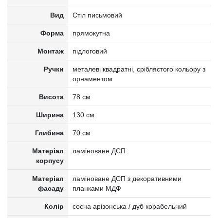
Вид
Стіл письмовий
Форма
прямокутна
Монтаж
підлоговий
Ручки
металеві квадратні, сріблястого кольору з
орнаментом
Висота
78 см
Ширина
130 см
Глибина
70 см
Матеріал
ламіноване ДСП
корпусу
Матеріал
ламіноване ДСП з декоративними
фасаду
планками МДФ
Колір
сосна арізонська / дуб корабельний