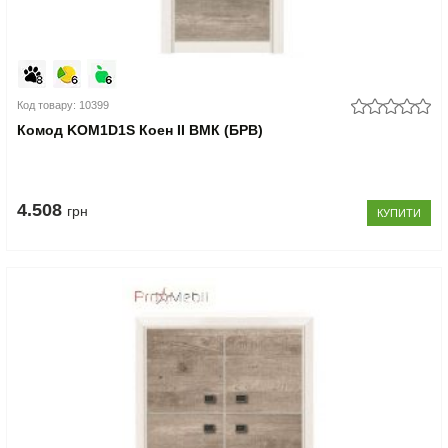
Код товару: 10399
Комод KOM1D1S Коен II ВМК (БРВ)
4.508
грн
КУПИТИ