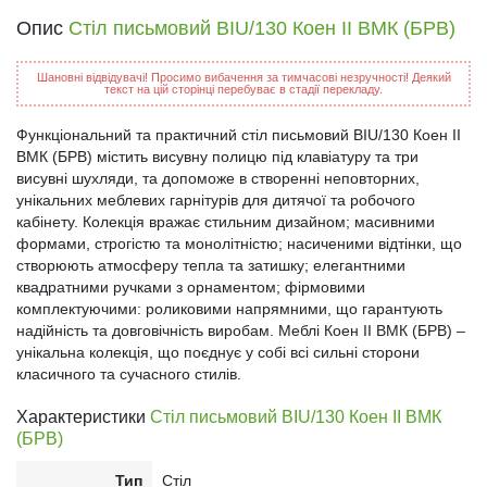
Опис
Стіл письмовий BIU/130 Коен II ВМК (БРВ)
Шановні відвідувачі! Просимо вибачення за тимчасові незручності! Деякий
текст на цій сторінці перебуває в стадії перекладу.
Функціональний та практичний стіл письмовий BIU/130 Коен II
ВМК (БРВ) містить висувну полицю під клавіатуру та три
висувні шухляди, та допоможе в створенні неповторних,
унікальних меблевих гарнітурів для дитячої та робочого
кабінету. Колекція вражає стильним дизайном; масивними
формами, строгістю та монолітністю; насиченими відтінки, що
створюють атмосферу тепла та затишку; елегантними
квадратними ручками з орнаментом; фірмовими
комплектуючими: роликовими напрямними, що гарантують
надійність та довговічність виробам. Меблі Коен II ВМК (БРВ) –
унікальна колекція, що поєднує у собі всі сильні сторони
класичного та сучасного стилів.
Характеристики
Стіл письмовий BIU/130 Коен II ВМК
(БРВ)
Тип
Стіл