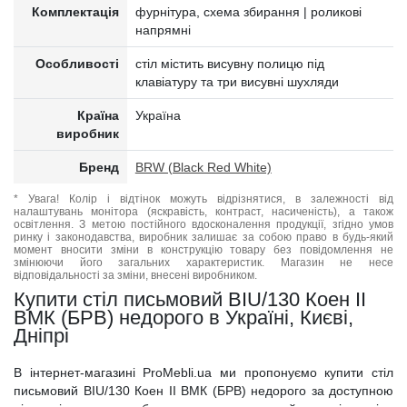
Комплектація
фурнітура, схема збирання | роликові
напрямні
Особливості
стіл містить висувну полицю під
клавіатуру та три висувні шухляди
Країна
Україна
виробник
Бренд
BRW (Black Red White)
* Увага! Колір і відтінок можуть відрізнятися, в залежності від
налаштувань монітора (яскравість, контраст, насиченість), а також
освітлення. З метою постійного вдосконалення продукції, згідно умов
ринку і законодавства, виробник залишає за собою право в будь-який
момент вносити зміни в конструкцію товару без повідомлення не
змінюючи його загальних характеристик. Магазин не несе
відповідальності за зміни, внесені виробником.
Купити стіл письмовий BIU/130 Коен II
ВМК (БРВ) недорого в Україні, Києві,
Дніпрі
В інтернет-магазині ProMebli.ua ми пропонуємо купити стіл
письмовий BIU/130 Коен II ВМК (БРВ) недорого за доступною