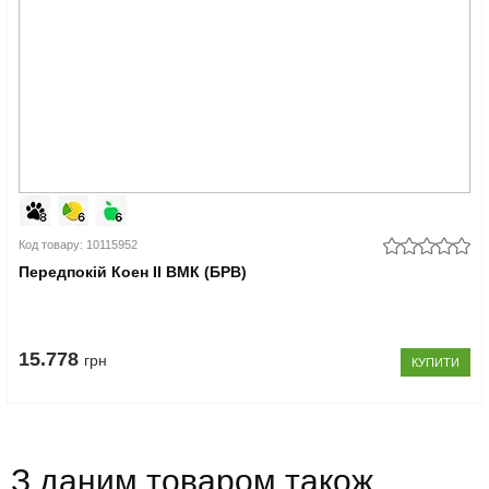
Код товару: 10115952
Передпокій Коен II ВМК (БРВ)
15.778
грн
КУПИТИ
З даним товаром також