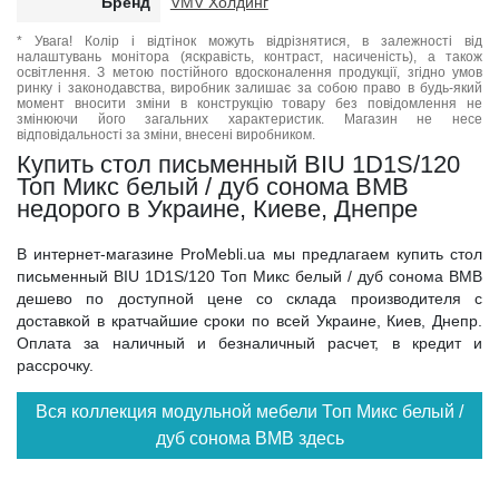
Бренд
VMV Холдинг
* Увага! Колір і відтінок можуть відрізнятися, в залежності від
налаштувань монітора (яскравість, контраст, насиченість), а також
освітлення. З метою постійного вдосконалення продукції, згідно умов
ринку і законодавства, виробник залишає за собою право в будь-який
момент вносити зміни в конструкцію товару без повідомлення не
змінюючи його загальних характеристик. Магазин не несе
відповідальності за зміни, внесені виробником.
Купить стол письменный BIU 1D1S/120
Топ Микс белый / дуб сонома ВМВ
недорого в Украине, Киеве, Днепре
В интернет-магазине ProMebli.ua мы предлагаем купить стол
письменный BIU 1D1S/120 Топ Микс белый / дуб сонома ВМВ
дешево по доступной цене со склада производителя с
доставкой в кратчайшие сроки по всей Украине, Киев, Днепр.
Оплата за наличный и безналичный расчет, в кредит и
рассрочку.
Вся коллекция модульной мебели Топ Микс белый /
дуб сонома ВМВ здесь