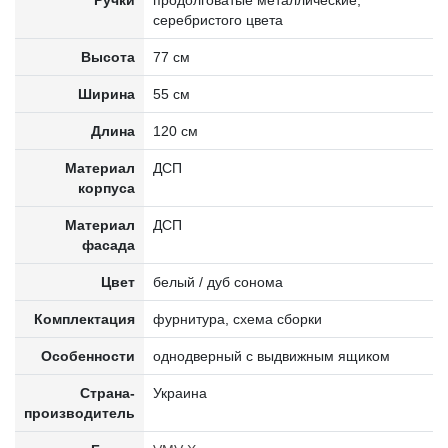
Ручки
продолговатые металлические,
серебристого цвета
Высота
77 см
Ширина
55 см
Длина
120 см
Материал
ДСП
корпуса
Материал
ДСП
фасада
Цвет
белый / дуб сонома
Комплектация
фурнитура, схема сборки
Особенности
однодверный с выдвижным ящиком
Страна-
Украина
производитель