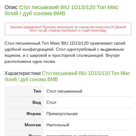
Опис
Стіл письмовий BIU 1D1S/120 Топ Мікс
білий / дуб сонома ВМВ
Шановні відвідувачі! Просимо вибачення за тимчасові незручності! Деякий
текст на цій сторінці перебуває в стадії перекладу.
Стол письменный Топ Микс BIU 1D1S/120 привлекает своей
удобной конфигурацией. Стол однотумбовый с выдвижным
ящиком, и с широкой и просторной столешницей. Внутри
расположена одна полка.
Характеристики
Стіл письмовий BIU 1D1S/120 Топ Мікс
білий / дуб сонома ВМВ
Тип
Стол письменный
Вид
Стол
Форма
Прямоугольная
Монтаж
Напольный