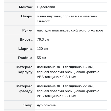
Монтаж
Підлоговий
Опори
міцна підстава, сприяє максимальній
стійкості
Ручки
накладні пластикові, сріблястого кольору
Висота
76,3 см
Ширина
120 см
Глибина
55 см
Матеріал
ламіноване ДСП товщиною 16 мм,
корпусу
торцеві поверхні облицьовані крайкою
ABS товщиною 0,5/1 мм
Матеріал
ламіноване ДСП товщиною 22 мм,
фасаду
торцеві поверхні облицьовані крайкою
ABS товщиною 0,5/1 мм
Колір
дуб сонома