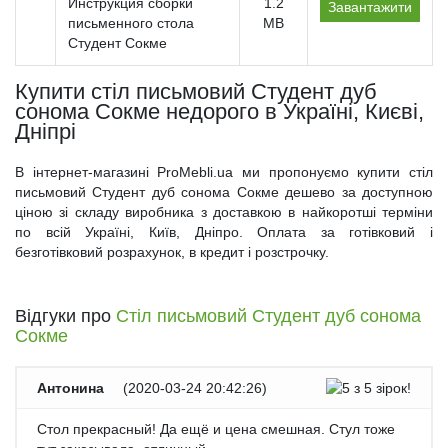
Инструкция сборки
1.2
Завантажити
письменного стола
MB
Студент Сокме
Купити стіл письмовий Студент дуб
сонома Сокме недорого в Україні, Києві,
Дніпрі
В інтернет-магазині ProMebli.ua ми пропонуємо купити стіл
письмовий Студент дуб сонома Сокме дешево за доступною
ціною зі складу виробника з доставкою в найкоротші терміни
по всій Україні, Київ, Дніпро. Оплата за готівковий і
безготівковий розрахунок, в кредит і розстрочку.
Відгуки про
Стіл письмовий Студент дуб сонома
Сокме
Антонина
(
2020-03-24 20:42:26
)
Стол прекрасный! Да ещё и цена смешная. Стул тоже