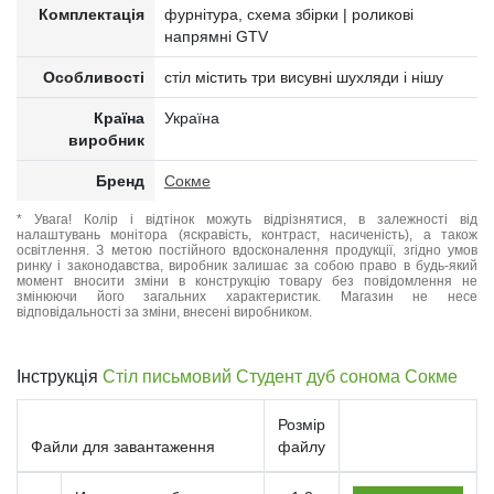
Комплектація
фурнітура, схема збірки | роликові
напрямні GTV
Особливості
стіл містить три висувні шухляди і нішу
Країна
Україна
виробник
Бренд
Сокме
* Увага! Колір і відтінок можуть відрізнятися, в залежності від
налаштувань монітора (яскравість, контраст, насиченість), а також
освітлення. З метою постійного вдосконалення продукції, згідно умов
ринку і законодавства, виробник залишає за собою право в будь-який
момент вносити зміни в конструкцію товару без повідомлення не
змінюючи його загальних характеристик. Магазин не несе
відповідальності за зміни, внесені виробником.
Інструкція
Стіл письмовий Студент дуб сонома Сокме
Розмір
Файли для завантаження
файлу