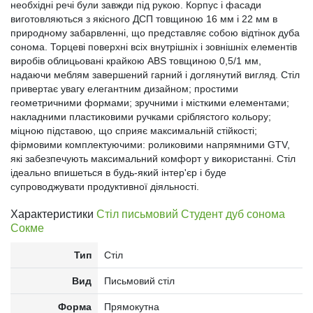
необхідні речі були завжди під рукою. Корпус і фасади
виготовляються з якісного ДСП товщиною 16 мм і 22 мм в
природному забарвленні, що представляє собою відтінок дуба
сонома. Торцеві поверхні всіх внутрішніх і зовнішніх елементів
виробів облицьовані крайкою ABS товщиною 0,5/1 мм,
надаючи меблям завершений гарний і доглянутий вигляд. Стіл
привертає увагу елегантним дизайном; простими
геометричними формами; зручними і місткими елементами;
накладними пластиковими ручками сріблястого кольору;
міцною підставою, що сприяє максимальній стійкості;
фірмовими комплектуючими: роликовими напрямними GTV,
які забезпечують максимальний комфорт у використанні. Стіл
ідеально впишеться в будь-який інтер'єр і буде
супроводжувати продуктивної діяльності.
Характеристики
Стіл письмовий Студент дуб сонома
Сокме
Тип
Стіл
Вид
Письмовий стіл
Форма
Прямокутна