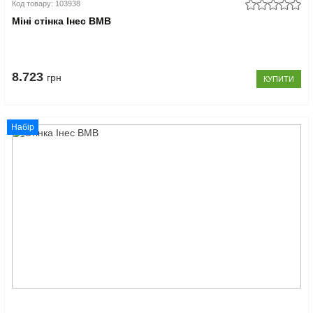
Код товару: 103938
Міні стінка Інес ВМВ
8.723
грн
КУПИТИ
Набір