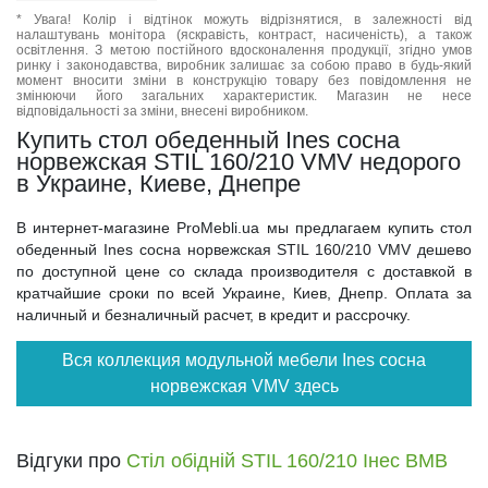
* Увага! Колір і відтінок можуть відрізнятися, в залежності від
налаштувань монітора (яскравість, контраст, насиченість), а також
освітлення. З метою постійного вдосконалення продукції, згідно умов
ринку і законодавства, виробник залишає за собою право в будь-який
момент вносити зміни в конструкцію товару без повідомлення не
змінюючи його загальних характеристик. Магазин не несе
відповідальності за зміни, внесені виробником.
Купить стол обеденный Ines сосна
норвежская STIL 160/210 VMV недорого
в Украине, Киеве, Днепре
В интернет-магазине ProMebli.ua мы предлагаем купить стол
обеденный Ines сосна норвежская STIL 160/210 VMV дешево
по доступной цене со склада производителя с доставкой в
кратчайшие сроки по всей Украине, Киев, Днепр. Оплата за
наличный и безналичный расчет, в кредит и рассрочку.
Вся коллекция модульной мебели Ines сосна
норвежская VMV здесь
Відгуки про
Стіл обідній STIL 160/210 Інес ВМВ