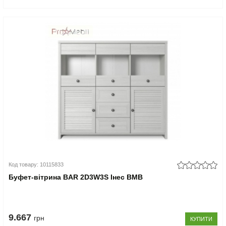
Код товару: 10115833
Буфет-вітрина BAR 2D3W3S Інес ВМВ
9.667
грн
КУПИТИ