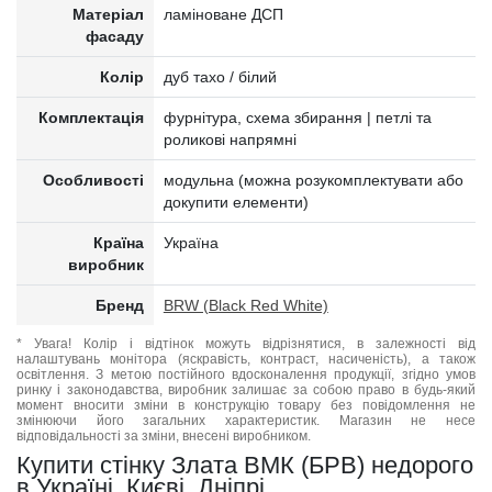
Матеріал
ламіноване ДСП
фасаду
Колір
дуб тахо / білий
Комплектація
фурнітура, схема збирання | петлі та
роликові напрямні
Особливості
модульна (можна розукомплектувати або
докупити елементи)
Країна
Україна
виробник
Бренд
BRW (Black Red White)
* Увага! Колір і відтінок можуть відрізнятися, в залежності від
налаштувань монітора (яскравість, контраст, насиченість), а також
освітлення. З метою постійного вдосконалення продукції, згідно умов
ринку і законодавства, виробник залишає за собою право в будь-який
момент вносити зміни в конструкцію товару без повідомлення не
змінюючи його загальних характеристик. Магазин не несе
відповідальності за зміни, внесені виробником.
Купити стінку Злата ВМК (БРВ) недорого
в Україні, Києві, Дніпрі