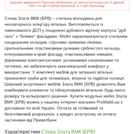
Шановні відвідувачі! Просимо вибачення за тимчасові незручності! Деякий
текст на цій сторінці перебуває в стадії перекладу.
Стінка Злата ВМК (БРВ) – стильна молодіжна для
неповторного інтер'єру вітальні. Виготовляється із
ламінованого ДСП у поєднанні дубового відтінку корпуса "дуб
тахо" з "білими" фасадами. Меблі характеризуються стильним
поєднанням кольорів; строгими прямими лініями;
оригінальними пластиковими ручками сріблястого кольору,
інтегрованими в край фасаду, пластмасовими ніжками;
фірмовими комплектуючими: роликовими напрямними та
петлями, які забезпечують максимальний комфорт у
використанні. У комплекті меблів для затишної вітальні
призначені тумба для телевізора, вітрина та підвісна полиця.
Широкий асортимент меблів Злата ВМК (БРВ) дозволять Вам
комбінувати елементи та облаштовувати вітальню будь-якого
розміру та кольорового рішення. Купити модульні меблі Злата
ВМК (БРВ) можна у нашому інтернет-магазині ProMebli.ua з
доставкою по всій Україні. Оплата за готівковий та
безготівковий розрахунок, у кредит, розстрочку чи оплату
частинами від ПриватБанк.
Характеристики
Стінка Злата ВМК (БРВ)