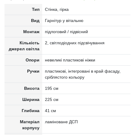
Тип
Стінка, гірка
Вид
Гарнітур у вітальню
Монтаж
підлоговий / підвісний
Кількість
2, світлодіодних підсвічування
джерел світла
Опори
невеликі пластикові ніжки
Ручки
пластикові, інтегровані в край фасаду,
сріблястого кольору
Висота
195 см
Ширина
225 см
Глибина
41 см
Матеріал
ламіноване ДСП
корпусу