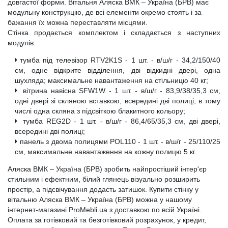
довгастої форми. Вітальня Аляска ВМК – Україна (БРВ) має
модульну конструкцію, де всі елементи окремо стоять і за
бажання їх можна переставляти місцями.
Стінка продається комплектом і складається з наступних
модулів:
тумба під телевізор RTV2K1S - 1 шт. - в/ш/г - 34,2/150/40
см, одне відкрите відділення, двi відкидні двері, одна
шухляда; максимальне навантаження на стільницю 40 кг;
вітрина навісна SFW1W - 1 шт. - в/ш/г - 83,9/38/35,3 см,
одні двері зі скляною вставкою, всередині дві полиці, в тому
числі одна скляна з пiдсвiткою блакитного кольору;
тумба REG2D - 1 шт. - в/ш/г - 86,4/65/35,3 см, двi двері,
всередині дві полиці;
панель з двома полицями POL110 - 1 шт. - в/ш/г - 25/110/25
см, максимальне навантаження на кожну полицю 5 кг.
Аляска ВМК – Україна (БРВ) зробить найпростіший інтер'єр
стильним і ефектним, білий глянець візуально розширить
простір, а підсвічування додасть затишок. Купити стінку у
вітальню Аляска ВМК – Україна (БРВ) можна у нашому
інтернет-магазині ProMebli.ua з доставкою по всій Україні.
Оплата за готівковий та безготівковий розрахунок, у кредит,