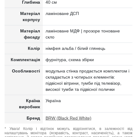
Глибина
40 см
Матеріал
ламіноване ДСП
корпусу
Матеріал
ламіноване МДФ | прозоре тоноване
фасаду
скло
Колір
німфея альба / білий глянець
Комплектація
фурнітура, схема збірки
Особливості
модульна стінка продається комплектом і
складається з чотирьох елементів:
підвісної вітрини, тумби під телевізор,
високої тумби та підвісної полички
Країна
Україна
виробник
Бренд
BRW (Black Red White)
* Увага! Колір і відтінок можуть відрізнятися, в залежності від
налаштувань монітора (яскравість, контраст, насиченість), а також