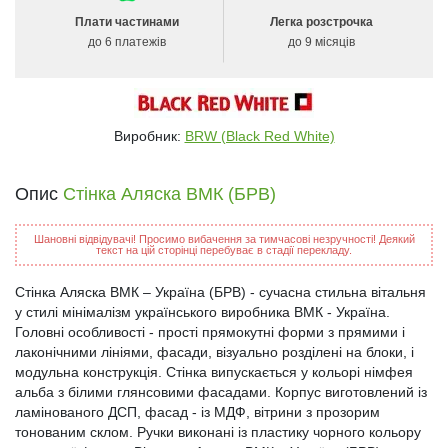
Плати частинами
Легка розстрочка
до 6 платежів
до 9 місяців
Виробник:
BRW (Black Red White)
Опис
Стінка Аляска ВМК (БРВ)
Шановні відвідувачі! Просимо вибачення за тимчасові незручності! Деякий
текст на цій сторінці перебуває в стадії перекладу.
Стінка Аляска ВМК – Україна (БРВ) - сучасна стильна вітальня
у стилі мінімалізм українського виробника ВМК - Україна.
Головні особливості - прості прямокутні форми з прямими і
лаконічними лініями, фасади, візуально розділені на блоки, і
модульна конструкція. Стінка випускається у кольорі німфея
альба з білими глянсовими фасадами. Корпус виготовлений із
ламінованого ДСП, фасад - із МДФ, вітрини з прозорим
тонованим склом. Ручки виконані із пластику чорного кольору