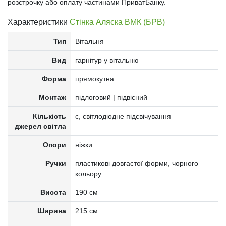
розстрочку або оплату частинами ПриватБанку.
Характеристики
Стінка Аляска ВМК (БРВ)
Тип
Вітальня
Вид
гарнітур у вітальню
Форма
прямокутна
Монтаж
підлоговий | підвісний
Кількість
є, світлодіодне підсвічування
джерел світла
Опори
ніжки
Ручки
пластикові довгастої форми, чорного
кольору
Висота
190 см
Ширина
215 см