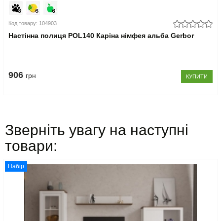
Код товару: 104903
Настінна полиця POL140 Каріна німфея альба Gerbor
906
грн
КУПИТИ
Зверніть увагу на наступні
товари:
Набір