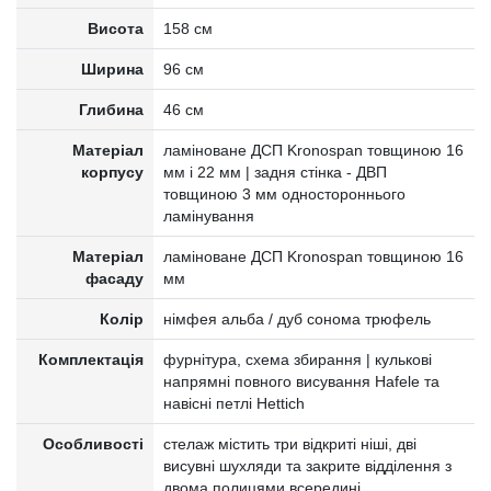
Висота
158 см
Ширина
96 см
Глибина
46 см
Матеріал
ламіноване ДСП Kronospan товщиною 16
корпусу
мм і 22 мм | задня стінка - ДВП
товщиною 3 мм одностороннього
ламінування
Матеріал
ламіноване ДСП Kronospan товщиною 16
фасаду
мм
Колір
німфея альба / дуб сонома трюфель
Комплектація
фурнітура, схема збирання | кулькові
напрямні повного висування Hafele та
навісні петлі Hettich
Особливості
стелаж містить три відкриті ніші, дві
висувні шухляди та закрите відділення з
двома полицями всередині