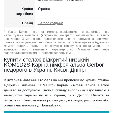
Країна
Україна
виробник
Бренд
Gerbor холдинг
* Увага! Колір і відтінок можуть відрізнятися, в залежності від
налаштувань монітора (яскравість, контраст, насиченість), а також
освітлення. З метою постійного вдосконалення продукції, згідно умов
ринку і законодавства, виробник залишає за собою право в будь-який
момент вносити зміни в конструкцію товару без повідомлення не
змінюючи його загальних характеристик. Магазин не несе
відповідальності за зміни, внесені виробником.
Купити стелаж відкритий низький
KOM1D2S Каріна німфея альба Gerbor
недорого в Україні, Києві, Дніпрі
В інтернет-магазині ProMebli.ua ми пропонуємо купити стелаж
відкритий низький KOM1D2S Каріна німфея альба Gerbor
дешево за доступною ціною зі складу виробника з доставкою в
найкоротші терміни по всій Україні, Київ, Дніпро. Оплата за
готівковий і безготівковий розрахунок, в кредит, розстрочку або
оплату частинами від ПриватБанк.