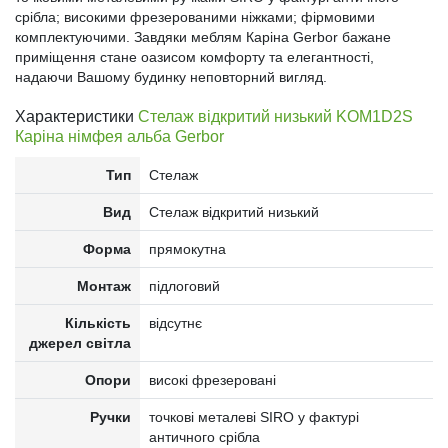
срібла; високими фрезерованими ніжками; фірмовими
комплектуючими. Завдяки меблям Каріна Gerbor бажане
приміщення стане оазисом комфорту та елегантності,
надаючи Вашому будинку неповторний вигляд.
Характеристики
Стелаж відкритий низький KOM1D2S
Каріна німфея альба Gerbor
Тип
Стелаж
Вид
Стелаж відкритий низький
Форма
прямокутна
Монтаж
підлоговий
Кількість
відсутнє
джерел світла
Опори
високі фрезеровані
Ручки
точкові металеві SIRO у фактурі
античного срібла