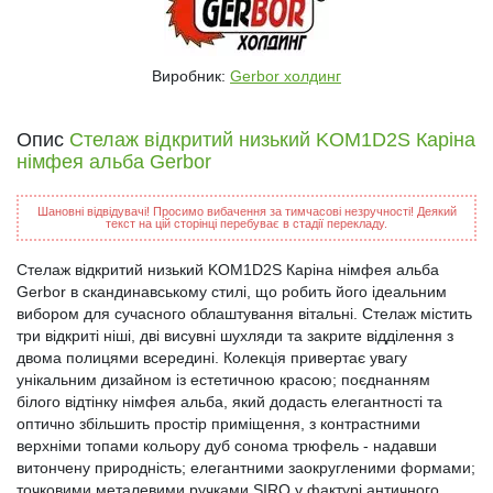
Виробник:
Gerbor холдинг
Опис
Стелаж відкритий низький KOM1D2S Каріна
німфея альба Gerbor
Шановні відвідувачі! Просимо вибачення за тимчасові незручності! Деякий
текст на цій сторінці перебуває в стадії перекладу.
Стелаж відкритий низький KOM1D2S Каріна німфея альба
Gerbor в скандинавському стилі, що робить його ідеальним
вибором для сучасного облаштування вітальні. Стелаж містить
три відкриті ніші, дві висувні шухляди та закрите відділення з
двома полицями всередині. Колекція привертає увагу
унікальним дизайном із естетичною красою; поєднанням
білого відтінку німфея альба, який додасть елегантності та
оптично збільшить простір приміщення, з контрастними
верхніми топами кольору дуб сонома трюфель - надавши
витончену природність; елегантними заокругленими формами;
точковими металевими ручками SIRO у фактурі античного