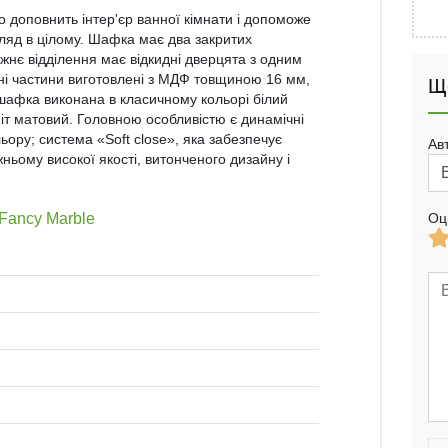
 доповнить інтер'єр ванної кімнати і допоможе
гляд в цілому. Шафка має два закритих
жнє відділення має відкидні дверцята з одним
адні частини виготовлені з МДФ товщиною 16 мм,
Щ
шафка виконана в класичному кольорі білий
фіт матовий. Головною особливістю є динамічні
льору; система «Soft close», яка забезпечує
Ав
ньому високої якості, витонченого дизайну і
Fancy Marble
Оц