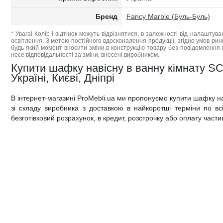
Бренд
Fancy Marble (Буль-Буль)
* Увага! Колір і відтінок можуть відрізнятися, в залежності від налаштува
освітлення. З метою постійного вдосконалення продукції, згідно умов ри
будь-який момент вносити зміни в конструкцію товару без повідомлення 
несе відповідальності за зміни, внесені виробником.
Купити шафку навісну в ванну кімнату S
Україні, Києві, Дніпрі
В інтернет-магазині ProMebli.ua ми пропонуємо купити шафку н
зі складу виробника з доставкою в найкоротші терміни по всій
безготівковий розрахунок, в кредит, розстрочку або оплату част