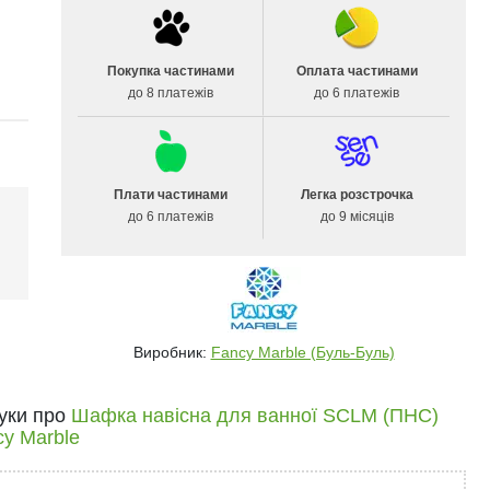
Покупка частинами
Оплата частинами
до 8 платежів
до 6 платежів
Плати частинами
Легка розстрочка
до 6 платежів
до 9 місяців
і
Виробник:
Fancy Marble (Буль-Буль)
гуки про
Шафка навісна для ванної SCLM (ПНС)
cy Marble