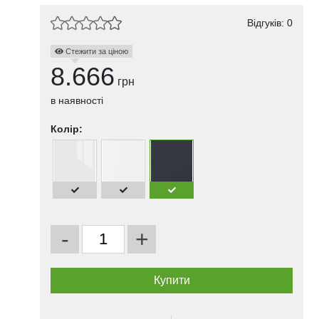
Відгуків: 0
Стежити за ціною
8.666
грн
в наявності
Колір:
-
+