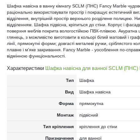
Шафка навісна в ванну кімнату SCLM (ПНС) Fancy Marble чудово
раціонально використовувати простір і покращує естетичний ви
відділення, внутрішній простір верхнього розділене полицею. Ни
відділенням. Шафка підвісна, кріпиться до стіни. Корпус і фас
поверхня меблів покрита вологостійкою ПВХ-плівкою. Акуратна 
глянець, з можливістю виготовити в кольорі білий матовий і гра
лінії, прямокутні форми; довгасті металеві ручки, сріблястого ко
плавне і м'яке закривання. Fancy Marble - уособлення по-справж
відмінною функціональності.
Характеристики
Шафка навісна для ванної SCLM (ПНС) 
Тип
Шафка
Вид
Шафка навісна
Форма
прямокутна
Монтаж
підвісний
Тип кріплення
кріплення до стіни
Призначення
для ванної