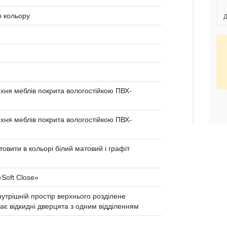
о кольору
Д
ня меблів покрита вологостійкою ПВХ-
ня меблів покрита вологостійкою ПВХ-
товити в кольорі білий матовий і графіт
«Soft Сlose»
утрішній простір верхнього розділене
ає відкидні дверцята з одним відділенням