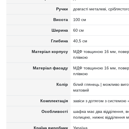
Ручки
довгасті металеві, сріблястог
Висота
100 см
Ширина
60 см
Глибина
40,5 см
Матеріал корпусу
МДФ товщиною 16 мм, поверх
плівкою
Матеріал фасаду
МДФ товщиною 16 мм, поверх
плівкою
Колір
білий глянець | можливо виго
матовий
Комплектація
завіси з дотягом з системою 
Особливості
шафка має два відділення, вн
полицею, нижнє відділення м
Країна виробник
Україна