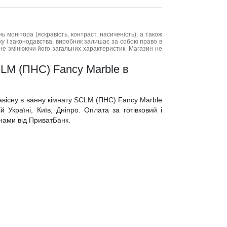
нь монітора (яскравість, контраст, насиченість), а також
нку і законодавства, виробник залишає за собою право в
не змінюючи його загальних характеристик. Магазин не
CLM (ПНС) Fancy Marble в
авісну в ванну кімнату SCLM (ПНС) Fancy Marble
 Україні, Київ, Дніпро. Оплата за готівковий і
инами від ПриватБанк.