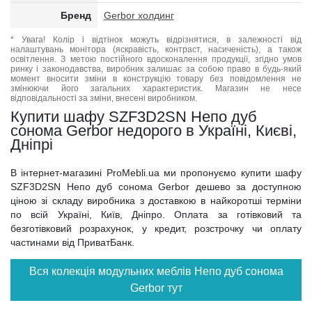
Бренд
Gerbor холдинг
* Увага! Колір і відтінок можуть відрізнятися, в залежності від
налаштувань монітора (яскравість, контраст, насиченість), а також
освітлення. З метою постійного вдосконалення продукції, згідно умов
ринку і законодавства, виробник залишає за собою право в будь-який
момент вносити зміни в конструкцію товару без повідомлення не
змінюючи його загальних характеристик. Магазин не несе
відповідальності за зміни, внесені виробником.
Купити шафу SZF3D2SN Непо дуб
сонома Gerbor недорого в Україні, Києві,
Дніпрі
В інтернет-магазині ProMebli.ua ми пропонуємо купити шафу
SZF3D2SN Непо дуб сонома Gerbor дешево за доступною
ціною зі складу виробника з доставкою в найкоротші терміни
по всій Україні, Київ, Дніпро. Оплата за готівковий та
безготівковий розрахунок, у кредит, розстрочку чи оплату
частинами від ПриватБанк.
Вся колекція модульних меблів Непо дуб сонома
Gerbor тут