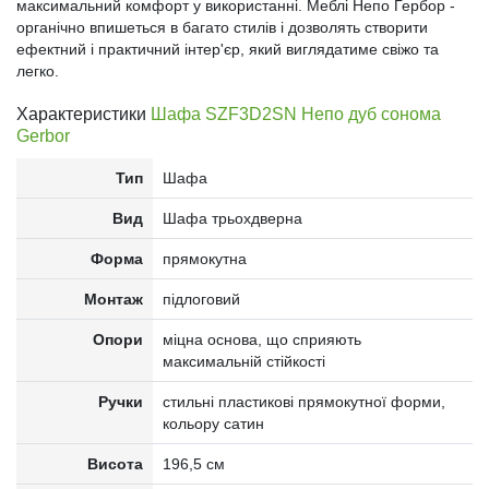
максимальний комфорт у використанні. Меблі Непо Гербор -
органічно впишеться в багато стилів і дозволять створити
ефектний і практичний інтер'єр, який виглядатиме свіжо та
легко.
Характеристики
Шафа SZF3D2SN Непо дуб сонома
Gerbor
Тип
Шафа
Вид
Шафа трьохдверна
Форма
прямокутна
Монтаж
підлоговий
Опори
міцна основа, що сприяють
максимальній стійкості
Ручки
стильні пластикові прямокутної форми,
кольору сатин
Висота
196,5 см