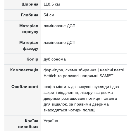
Ширина
118,5 см
Глибина
54 см
Матеріал
ламіноване ДСП
корпусу
Матеріал
ламіноване ДСП
фасаду
Колір
дуб сонома
Комплектація
фурнітура, схема збирання | навісні петлі
Hettich та роликові напрямні SAMET
Особливості
шафа містить дві висувні шухляди і два
закриті відділення, ліворуч за двома
дверима розташовані полиця і штанга
для вішалок, за правими дверима
знаходяться чотири полиці
Країна
Україна
виробник