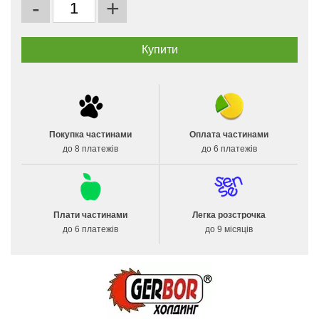
-
+
Покупка частинами
Оплата частинами
до 8 платежів
до 6 платежів
Плати частинами
Легка розстрочка
до 6 платежів
до 9 місяців