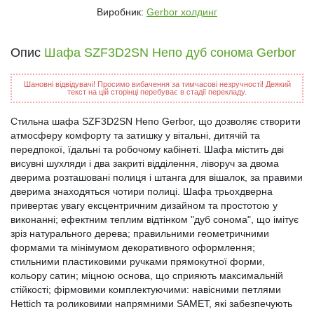
Виробник:
Gerbor холдинг
Опис
Шафа SZF3D2SN Непо дуб сонома Gerbor
Шановні відвідувачі! Просимо вибачення за тимчасові незручності! Деякий
текст на цій сторінці перебуває в стадії перекладу.
Стильна шафа SZF3D2SN Непо Gerbor, що дозволяє створити
атмосферу комфорту та затишку у вітальні, дитячій та
передпокої, їдальні та робочому кабінеті. Шафа містить дві
висувні шухляди і два закриті відділення, ліворуч за двома
дверима розташовані полиця і штанга для вішалок, за правими
дверима знаходяться чотири полиці. Шафа трьохдверна
привертає увагу ексцентричним дизайном та простотою у
виконанні; ефектним теплим відтінком "дуб сонома", що імітує
зріз натурального дерева; правильними геометричними
формами та мінімумом декоративного оформлення;
стильними пластиковими ручками прямокутної форми,
кольору сатин; міцною основа, що сприяють максимальній
стійкості; фірмовими комплектуючими: навісними петлями
Hettich та роликовими напрямними SAMET, які забезпечують