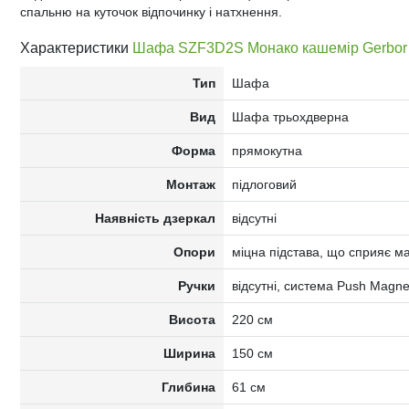
спальню на куточок відпочинку і натхнення.
Характеристики
Шафа SZF3D2S Монако кашемір Gerbor
Тип
Шафа
Вид
Шафа трьохдверна
Форма
прямокутна
Монтаж
підлоговий
Наявність дзеркал
відсутні
Опори
міцна підстава, що сприяє ма
Ручки
відсутні, система Push Magnet
Висота
220 см
Ширина
150 см
Глибина
61 см