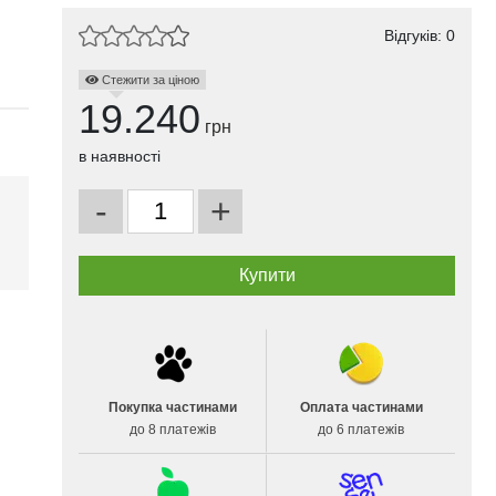
Відгуків: 0
Стежити за ціною
19.240
грн
в наявності
-
+
і
Покупка частинами
Оплата частинами
до 8 платежів
до 6 платежів