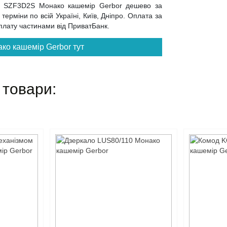
фу SZF3D2S Монако кашемір Gerbor дешево за
ерміни по всій Україні, Київ, Дніпро. Оплата за
 оплату частинами від ПриватБанк.
ко кашемір Gerbor тут
 товари: