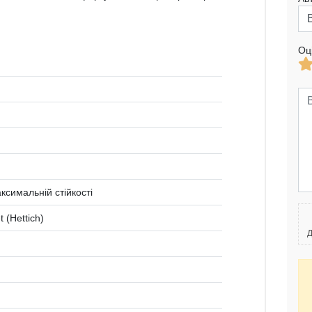
Оц
ксимальній стійкості
 (Hettich)
Д