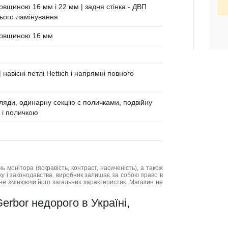
вщиною 16 мм і 22 мм | задня стінка - ДВП
ього ламінування
товщиною 16 мм
навісні петлі Hettich і напрямні повного
хляди, одинарну секцію с поличками, подвійну
в і поличкою
нь монітора (яскравість, контраст, насиченість), а також
нку і законодавства, виробник залишає за собою право в
не змінюючи його загальних характеристик. Магазин не
bor недорого в Україні,