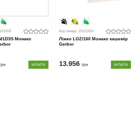
0121919
Код товару: 10121920
M1D3S Монако
Ліжко LOZ/160 Монако кашемір
erbor
Gerbor
13.956
грн
грн
КУПИТИ
КУПИТИ
Підпишіться на розсилку
Ми в соціальних мережах