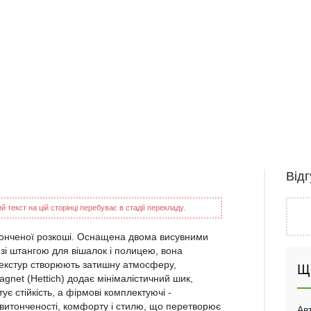
Від
 текст на цій сторінці перебуває в стадії перекладу.
онченої розкоші. Оснащена двома висувними
зі штангою для вішалок і полицею, вона
 текстур створюють затишну атмосферу,
Щ
net (Hettich) додає мінімалістичний шик,
 стійкість, а фірмові комплектуючі -
з витонченості, комфорту і стилю, що перетворює
Ав