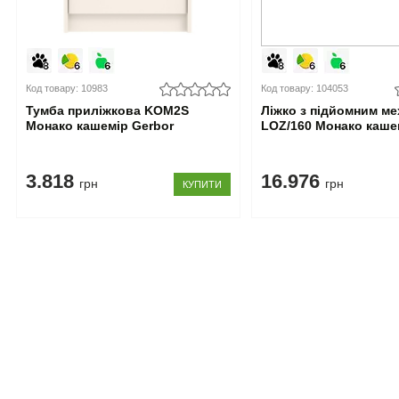
Код товару: 10983
Код товару: 104053
Тумба приліжкова KOM2S
Ліжко з підйомним м
Монако кашемір Gerbor
LOZ/160 Монако каше
3.818
16.976
грн
грн
КУПИТИ
Допомога покупцеві
Інформація
Доставка
Про нас
Збирання
Контакти
Оплата
Блог
Кредит
Акції