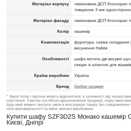
Матеріал корпусу
ламіноване ДСП Kronospan то
товщиною 3 мм односторонн
Матеріал фасаду
ламіноване ДСП Kronospan 
Колір
кашемір
Комплектація
фурнітура, схема складання | 
висунення Hafele
Особливості
шафа містить дві висувні шу
секцію зі штангою для вішакі
Країна виробник
Україна
Бренд
Gerbor холдинг
* Увага! Колір і відтінок можуть відрізнятися, в залежності від налаштува
освітлення. З метою постійного вдосконалення продукції, згідно умов ри
будь-який момент вносити зміни в конструкцію товару без повідомлення 
несе відповідальності за зміни, внесені виробником.
Купити шафу SZF3D2S Монако кашемір Ger
Києві, Дніпрі