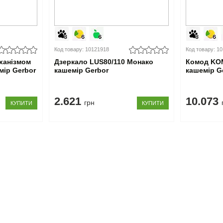
Код товару: 10121918
Код товару: 1
еханізмом
Дзеркало LUS80/110 Монако
Комод KO
мір Gerbor
кашемір Gerbor
кашемір G
2.621
10.073
грн
КУПИТИ
КУПИТИ
358-13-46
Київ
(044)
784-13-46
Дніпро
(056)
030-90-86
Київстар
(068)
858-13-46
Інтертелеком
(094)
Інтертелеком