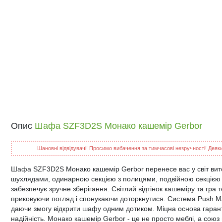
Опис
Шафа SZF3D2S Монако кашемір Gerbor
Шановні відвідувачі! Просимо вибачення за тимчасові незручності! Деякий
Шафа SZF3D2S Монако кашемір Gerbor перенесе вас у світ вит
шухлядами, одинарною секцією з полицями, подвійною секцією 
забезпечує зручне зберігання. Світлий відтінок кашеміру та гра
приковуючи погляд і спонукаючи доторкнутися. Система Push Mag
даючи змогу відкрити шафу одним дотиком. Міцна основа гарантує
надійність. Монако кашемір Gerbor - це не просто меблі, а сою