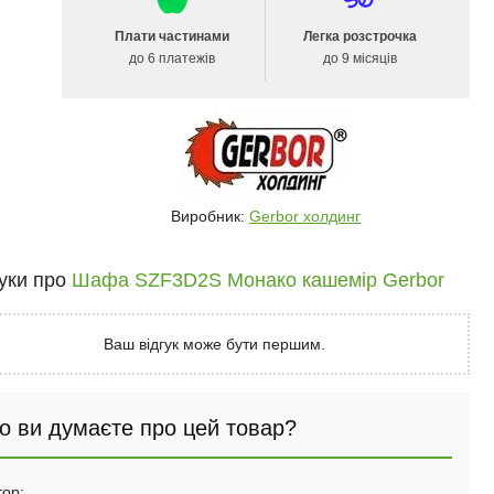
Плати частинами
Легка розстрочка
до 6 платежів
до 9 місяців
Виробник:
Gerbor холдинг
гуки про
Шафа SZF3D2S Монако кашемір Gerbor
Ваш відгук може бути першим.
о ви думаєте про цей товар?
тор: