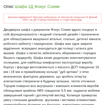
Опис
Шафа 2Д Фокус Сокме
Шановні відвідувачі! Просимо вибачення за тимчасові незручності! Деякий
текст на цій сторінці перебуває в стадії перекладу.
Дводверна шафа з дзеркалом Фокус Сокме вдало поєднує в
собі функціональність і модний стильний дизайн і призначена
для облаштування вишуканої вітальні, спальні, дитячої кімнати,
робочого кабінету і передпокою. Шафа має одне закрите
відділення, всередині знаходиться дві полиці і штанга для
вішаків. Шафа з легкістю забезпечить збереження і порядок
Вашого гардеробу. Шафа може додатково комплектуватися
полицями, для найбільш комфортної експлуатації виробу.
Корпус і фасади виготовляються з якісного ДСП товщиною 16
мм і 18 мм в привабливому кольорі "дуб артізан" з чітко
визначеною фактурою деревини, що зробить інтер'єр
елегантним створюючи в будинку затишне, тепле оточення.
Торцеві поверхні всіх внутрішніх і зовнішніх елементів виробів
облицьовані крайкою ABS товщиною 0,5 мм, надаючи меблям
завершений гарний і доглянутий вигляд. Колекція привертає
увагу стильним дизайном, зручними і місткими елементами;
прямолінійною формою на фасадах; довгастими чорними