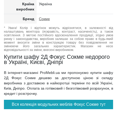
Країна
Україна
виробник
Бренд
Сокме
* Увага! Колір і відтінок можуть відрізнятися, в залежності від
налаштувань монітора (яскравість, контраст, насиченість), а також
освітлення. З метою постійного вдосконалення продукції, згідно умов
ринку і законодавства, виробник залишає за собою право в будь-який
момент вносити зміни в конструкцію товару без повідомлення не
змінюючи його загальних характеристик. Магазин не несе
відповідальності за зміни, внесені виробником.
Купити шафу 2Д Фокус Сокме недорого
в Україні, Києві, Дніпрі
В інтернет-магазині ProMebli.ua ми пропонуємо купити шафу
2Д Фокус Сокме дешево за доступною ціною зі складу
виробника з доставкою в найкоротші терміни по всій Україні,
Київ, Дніпро. Оплата за готівковий і безготівковий розрахунок, в
кредит і розстрочку.
Вся колекція модульних меблів Фокус Сокме тут