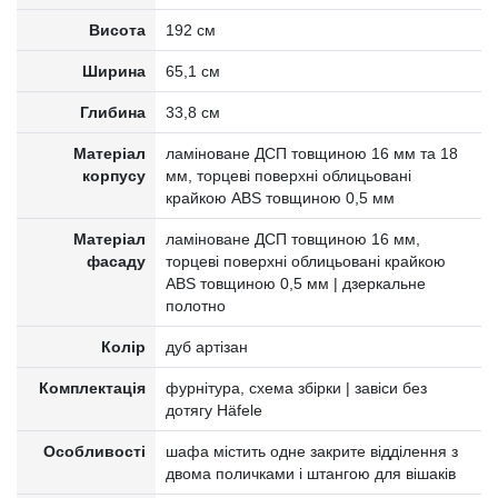
Висота
192 см
Ширина
65,1 см
Глибина
33,8 см
Матеріал
ламіноване ДСП товщиною 16 мм та 18
корпусу
мм, торцеві поверхні облицьовані
крайкою ABS товщиною 0,5 мм
Матеріал
ламіноване ДСП товщиною 16 мм,
фасаду
торцеві поверхні облицьовані крайкою
ABS товщиною 0,5 мм | дзеркальне
полотно
Колір
дуб артізан
Комплектація
фурнітура, схема збірки | завіси без
дотягу Häfele
Особливості
шафа містить одне закрите відділення з
двома поличками і штангою для вішаків