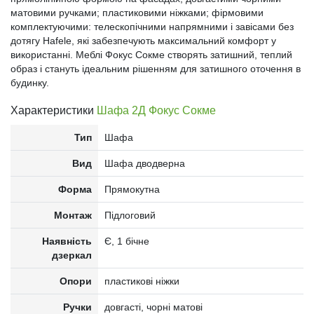
матовими ручками; пластиковими ніжками; фірмовими
комплектуючими: телескопічними напрямними і завісами без
дотягу Hafele, які забезпечують максимальний комфорт у
використанні. Меблі Фокус Сокме створять затишний, теплий
образ і стануть ідеальним рішенням для затишного оточення в
будинку.
Характеристики
Шафа 2Д Фокус Сокме
Тип
Шафа
Вид
Шафа дводверна
Форма
Прямокутна
Монтаж
Підлоговий
Наявність
Є, 1 бічне
дзеркал
Опори
пластикові ніжки
Ручки
довгасті, чорні матові