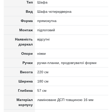
Тип
Шафа
Вид
Шафа чотиридверна
Форма
прямокутна
Монтаж
підлоговий
Наявність
відсутні
дзеркал
Опори
ніжки
Ручки
ручки-планки, продовгуватої форми
Висота
220 см
Ширина
180 см
Глибина
57 см
Матеріал
ламіноване ДСП товщиною 16 мм
корпусу