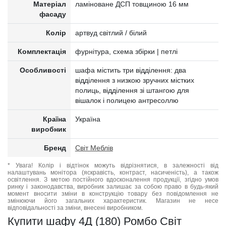
Матеріал
ламіноване ДСП товщиною 16 мм
фасаду
Колір
артвуд світлий / білий
Комплектація
фурнітура, схема збірки | петлі
Особливості
шафа містить три відділення: два
відділення з низкою зручних містких
полиць, відділення зі штангою для
вішалок і полицею антресоллю
Країна
Україна
виробник
Бренд
Світ Меблів
* Увага! Колір і відтінок можуть відрізнятися, в залежності від
налаштувань монітора (яскравість, контраст, насиченість), а також
освітлення. З метою постійного вдосконалення продукції, згідно умов
ринку і законодавства, виробник залишає за собою право в будь-який
момент вносити зміни в конструкцію товару без повідомлення не
змінюючи його загальних характеристик. Магазин не несе
відповідальності за зміни, внесені виробником.
Купити шафу 4Д (180) Ромбо Світ