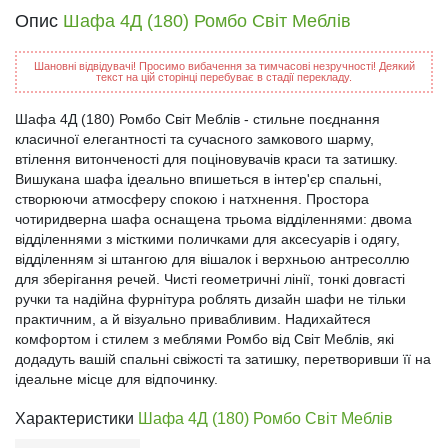
Опис
Шафа 4Д (180) Ромбо Світ Меблів
Шановні відвідувачі! Просимо вибачення за тимчасові незручності! Деякий
текст на цій сторінці перебуває в стадії перекладу.
Шафа 4Д (180) Ромбо Світ Меблів - стильне поєднання
класичної елегантності та сучасного замкового шарму,
втілення витонченості для поціновувачів краси та затишку.
Вишукана шафа ідеально впишеться в інтер'єр спальні,
створюючи атмосферу спокою і натхнення. Простора
чотиридверна шафа оснащена трьома відділеннями: двома
відділеннями з місткими поличками для аксесуарів і одягу,
відділенням зі штангою для вішалок і верхньою антресоллю
для зберігання речей. Чисті геометричні лінії, тонкі довгасті
ручки та надійна фурнітура роблять дизайн шафи не тільки
практичним, а й візуально привабливим. Надихайтеся
комфортом і стилем з меблями Ромбо від Світ Меблів, які
додадуть вашій спальні свіжості та затишку, перетворивши її на
ідеальне місце для відпочинку.
Характеристики
Шафа 4Д (180) Ромбо Світ Меблів