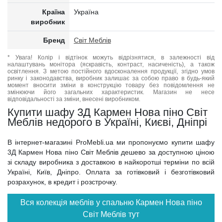
Країна
Україна
виробник
Бренд
Світ Меблів
* Увага! Колір і відтінок можуть відрізнятися, в залежності від
налаштувань монітора (яскравість, контраст, насиченість), а також
освітлення. З метою постійного вдосконалення продукції, згідно умов
ринку і законодавства, виробник залишає за собою право в будь-який
момент вносити зміни в конструкцію товару без повідомлення не
змінюючи його загальних характеристик. Магазин не несе
відповідальності за зміни, внесені виробником.
Купити шафу 3Д Кармен Нова піно Світ
Меблів недорого в Україні, Києві, Дніпрі
В інтернет-магазині ProMebli.ua ми пропонуємо купити шафу
3Д Кармен Нова піно Світ Меблів дешево за доступною ціною
зі складу виробника з доставкою в найкоротші терміни по всій
Україні, Київ, Дніпро. Оплата за готівковий і безготівковий
розрахунок, в кредит і розстрочку.
Вся колекція меблів у спальню Кармен Нова піно
Світ Меблів тут