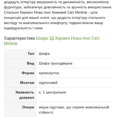
додадуть інтер'єру вишуканість та динамічність, високоякісна
фурнітура, забезпечує довговічність та зручність використання.
Спальня Кармен Нова піно бежевий Світ Меблів - ціла
концепція для вашої оселі, що додасть інтер'єру стильного
вигляду та максимального комфорту, підкреслюючи вашу
індивідуальність і смак.
Характеристики
Шафа 3Д Кармен Нова піно Світ
Меблів
Тип
Шафа
Вид
Шафа трьохдверна
Форма
прямокутна
Монтаж
підлоговий
Наявність
є, 1 центральне
дзеркал
Опори
міцна підстава, що сприяє максимальній
стійкості