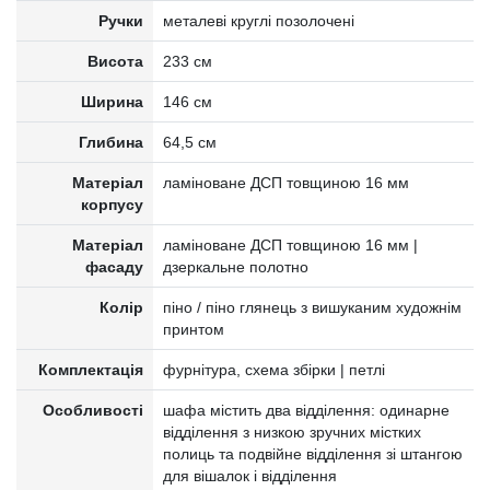
Ручки
металеві круглі позолочені
Висота
233 см
Ширина
146 см
Глибина
64,5 см
Матеріал
ламіноване ДСП товщиною 16 мм
корпусу
Матеріал
ламіноване ДСП товщиною 16 мм |
фасаду
дзеркальне полотно
Колір
піно / піно глянець з вишуканим художнім
принтом
Комплектація
фурнітура, схема збірки | петлі
Особливості
шафа містить два відділення: одинарне
відділення з низкою зручних містких
полиць та подвійне відділення зі штангою
для вішалок і відділення