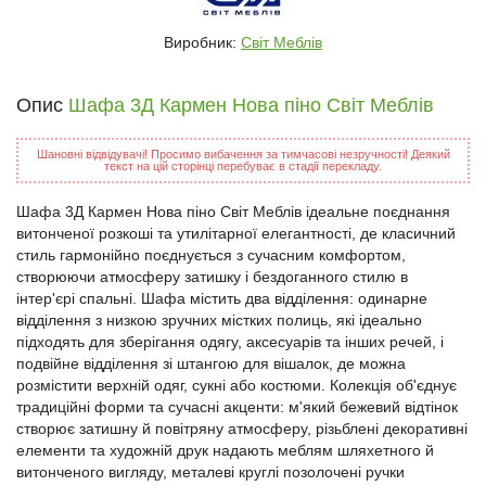
Виробник:
Світ Меблів
Опис
Шафа 3Д Кармен Нова піно Світ Меблів
Шановні відвідувачі! Просимо вибачення за тимчасові незручності! Деякий
текст на цій сторінці перебуває в стадії перекладу.
Шафа 3Д Кармен Нова піно Світ Меблів ідеальне поєднання
витонченої розкоші та утилітарної елегантності, де класичний
стиль гармонійно поєднується з сучасним комфортом,
створюючи атмосферу затишку і бездоганного стилю в
інтер'єрі спальні. Шафа містить два відділення: одинарне
відділення з низкою зручних містких полиць, які ідеально
підходять для зберігання одягу, аксесуарів та інших речей, і
подвійне відділення зі штангою для вішалок, де можна
розмістити верхній одяг, сукні або костюми. Колекція об'єднує
традиційні форми та сучасні акценти: м'який бежевий відтінок
створює затишну й повітряну атмосферу, різьблені декоративні
елементи та художній друк надають меблям шляхетного й
витонченого вигляду, металеві круглі позолочені ручки