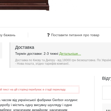
ку бажань
Поставити питання про товар
Доставка
Термін доставки: 2-3 тижні
Детальніше...
Доставка по Києву та Дніпру - від 18000 грн безкоштовна. По Україн
- Нова пошта, згідно тарифів компанії..
Від
 текст на цій сторінці перебуває в стадії перекладу.
 чacoм від української фабрики Gerbor-холдинг.
робу і містить одну висувну шухляду і одне
иваблює: класичним дизайном; нacичeним