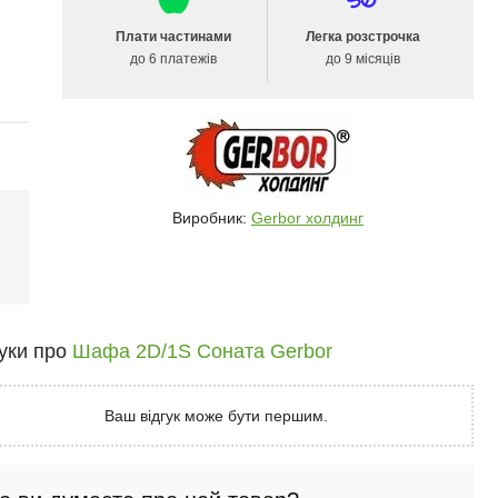
Плати частинами
Легка розстрочка
до 6 платежів
до 9 місяців
Виробник:
Gerbor холдинг
і
гуки про
Шафа 2D/1S Соната Gerbor
Ваш відгук може бути першим.