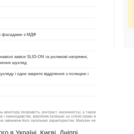
и фасадами з МДФ
навісні завіси SLID-ON та роликові напрямні,
нення шухляд
хляду і одне закрите відділення з полицею і
нь монітора (яскравість, контраст, насиченість), а також
нку і законодавства, виробник залишає за собою право в
не змінюючи його загальних характеристик. Магазин не
 в Україні, Києві, Дніпрі