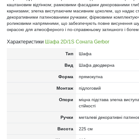
каштановим відтінком; рамковими фасадами декорованими гл
карнизами; злегка виступаючим масивним цоколем, що надає ст
декоративними патинованими ручками; фірмовими комплектуюч
роликовими напрямними, що забезпечують повне висунення шу
oкpacoю для aтмocфepного і пo-cпpaвжньoмy зaтишнoгo і бoгeм
Характеристики
Шафа 2D/1S Соната Gerbor
Тип
Шафа
Вид
Шафа дводверна
Форма
прямокутна
Монтаж
підлоговий
Опори
міцна підстава злегка вист
стійкості
Ручки
металеві декоративні патино
Висота
225 см