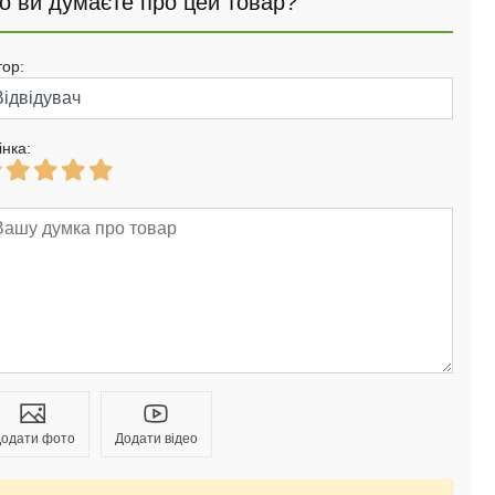
о ви думаєте про цей товар?
тор:
інка:
одати фото
Додати відео