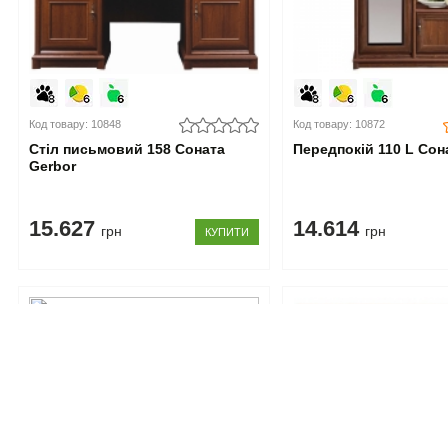
Код товару: 10848
Код товару: 10872
Стіл письмовий 158 Соната
Передпокій 110 L Сон
Gerbor
15.627
14.614
грн
грн
КУПИТИ