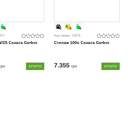
0877
Код товару: 10879
W/2S Соната Gerbor
Стелаж 100o Соната Gerbor
7.355
грн
грн
КУПИТИ
КУПИТИ