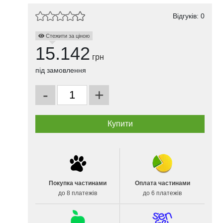
Відгуків: 0
Стежити за ціною
15.142
грн
під замовлення
-
+
Покупка частинами
Оплата частинами
до 8 платежів
до 6 платежів