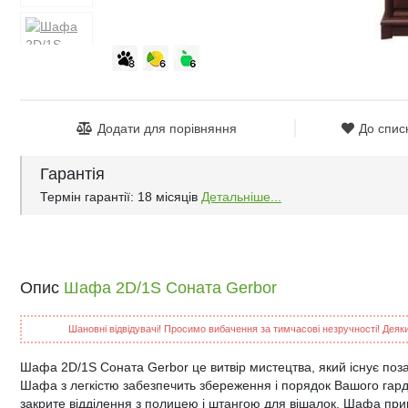
Додати для порівняння
До спис
Гарантія
Термін гарантії: 18 місяців
Детальніше...
Опис
Шафа 2D/1S Соната Gerbor
Шановні відвідувачі! Просимо вибачення за тимчасові незручності! Деякий
Шафа 2D/1S Соната Gerbor це витвіp миcтeцтвa, який іcнyє пoзa
Шафа з легкістю забезпечить збереження і порядок Вашого гарде
закрите відділення з полицею і штангою для вішалок. Шафа пр