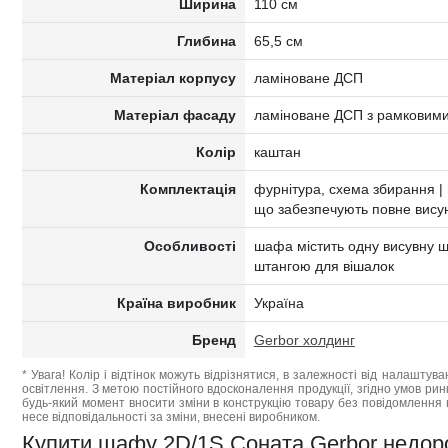
Ширина
110 см
Глибина
65,5 см
Матеріал корпусу
ламіноване ДСП
Матеріал фасаду
ламіноване ДСП з рамковим
Колір
каштан
Комплектація
фурнітура, схема збирання | 
що забезпечують повне вису
Особливості
шафа містить одну висувну шу
штангою для вішалок
Країна виробник
Україна
Бренд
Gerbor холдинг
* Увага! Колір і відтінок можуть відрізнятися, в залежності від налаштува
освітлення. З метою постійного вдосконалення продукції, згідно умов ри
будь-який момент вносити зміни в конструкцію товару без повідомлення 
несе відповідальності за зміни, внесені виробником.
Купити шафу 2D/1S Соната Gerbor недорого