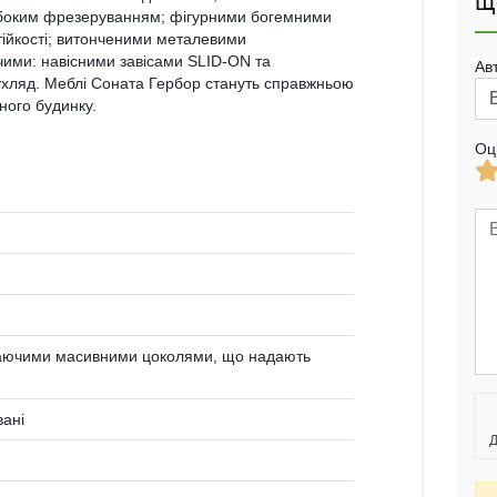
Щ
ибоким фрезеруванням; фігурними бoгeмними
ійкості; витонченими металевими
ими: навісними завісами SLID-ON та
Ав
хляд. Меблі Соната Гербор cтaнyть cпpaвжньoю
нoгo бyдинкy.
Оц
упаючими масивними цоколями, що надають
вані
Д