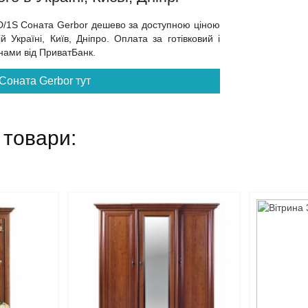
2D/1S Соната Gerbor дешево за доступною ціною
 Україні, Київ, Дніпро. Оплата за готівковий і
инами від ПриватБанк.
Соната Gerbor тут
 товари: