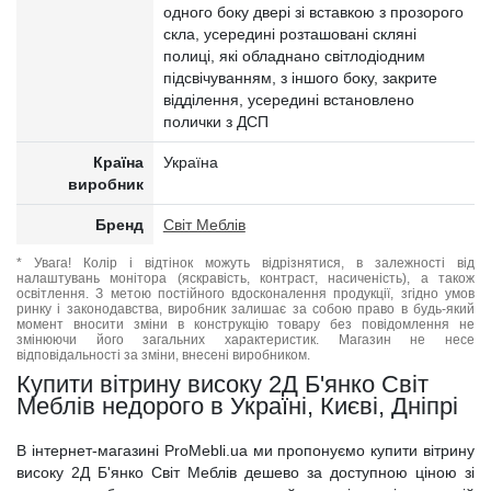
одного боку двері зі вставкою з прозорого
скла, усередині розташовані скляні
полиці, які обладнано світлодіодним
підсвічуванням, з іншого боку, закрите
відділення, усередині встановлено
полички з ДСП
Країна
Україна
виробник
Бренд
Світ Меблів
* Увага! Колір і відтінок можуть відрізнятися, в залежності від
налаштувань монітора (яскравість, контраст, насиченість), а також
освітлення. З метою постійного вдосконалення продукції, згідно умов
ринку і законодавства, виробник залишає за собою право в будь-який
момент вносити зміни в конструкцію товару без повідомлення не
змінюючи його загальних характеристик. Магазин не несе
відповідальності за зміни, внесені виробником.
Купити вітрину високу 2Д Б'янко Світ
Меблів недорого в Україні, Києві, Дніпрі
В інтернет-магазині ProMebli.ua ми пропонуємо купити вітрину
високу 2Д Б'янко Світ Меблів дешево за доступною ціною зі