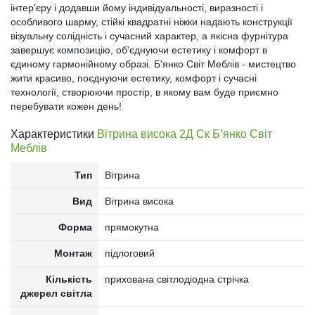
інтер'єру і додавши йому індивідуальності, виразності і
особливого шарму, стійкі квадратні ніжки надають конструкції
візуальну солідність і сучасний характер, а якісна фурнітура
завершує композицію, об'єднуючи естетику і комфорт в
єдиному гармонійному образі. Б'янко Світ Меблів - мистецтво
жити красиво, поєднуючи естетику, комфорт і сучасні
технології, створюючи простір, в якому вам буде приємно
перебувати кожен день!
Характеристики
Вітрина висока 2Д Ск Б’янко Світ
Меблів
Тип
Вітрина
Вид
Вітрина висока
Форма
прямокутна
Монтаж
підлоговий
Кількість
прихована світлодіодна стрічка
джерел світла