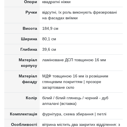
Опори
квадратні ніжки
Ручки
відсутні, їх роль виконують фрезеровані
на фасадах виїмки
Висота
184,9 см
Ширина
80,1 см
Глибина
39,6 см
Матеріал
ламіноване ДСП товщиною 16 мм
корпусу
Матеріал
МДФ товщиною 16 мм із розкішним
фасаду
глянцевим покриттям | прозоре
загартоване скло
Колір
білий / білий глянець / чорний - дуб
аппалачі (вставка)
Комплектація
фурнітура, схема збирання | петлі
Особливості
вітрина містить два закритих відділення: з