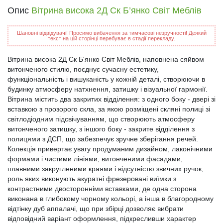
Опис
Вітрина висока 2Д Ск Б’янко Світ Меблів
Шановні відвідувачі! Просимо вибачення за тимчасові незручності! Деякий
текст на цій сторінці перебуває в стадії перекладу.
Вітрина висока 2Д Ск Б'янко Світ Меблів, наповнена сяйвом
витонченого стилю, поєднує сучасну естетику,
функціональність і вишуканість у кожній деталі, створюючи в
будинку атмосферу натхнення, затишку і візуальної гармонії.
Вітрина містить два закритих відділення: з одного боку - двері зі
вставкою з прозорого скла, за якою розміщені скляні полиці зі
світлодіодним підсвічуванням, що створюють атмосферу
витонченого затишку, з іншого боку - закрите відділення з
полицями з ДСП, що забезпечує зручне зберігання речей.
Колекція привертає увагу продуманим дизайном, лаконічними
формами і чистими лініями, витонченими фасадами,
плавними закругленими краями і відсутністю звичних ручок,
роль яких виконують акуратні фрезеровані виїмки з
контрастними двосторонніми вставками, де одна сторона
виконана в глибокому чорному кольорі, а інша в благородному
відтінку дуб аппалачі, що при збірці дозволяє вибрати
відповідний варіант оформлення, підкресливши характер