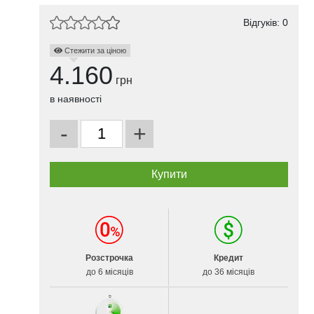
Відгуків: 0
Стежити за ціною
4.160
грн
в наявності
-
+
Розстрочка
Кредит
до 6 місяців
до 36 місяців