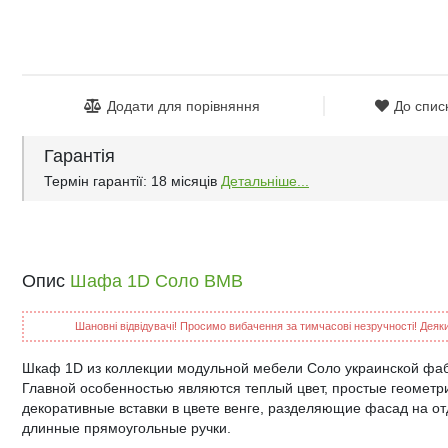
Додати для порівняння
До спис
Гарантія
Термін гарантії: 18 місяців
Детальніше...
Опис
Шафа 1D Соло ВМВ
Шановні відвідувачі! Просимо вибачення за тимчасові незручності! Деякий
Шкаф 1D из коллекции модульной мебели Соло украинской фа
Главной особенностью являются теплый цвет, простые геометр
декоративные вставки в цвете венге, разделяющие фасад на о
длинные прямоугольные ручки.