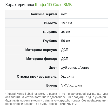
Характеристики
Шафа 1D Соло ВМВ
Наличие зеркал
нет
Высота
197 см
Ширина
45 см
Глубина
59 см
Материал корпуса
ДСП
Материал фасада
ДСП
Цвет
дуб сонома/венге
Страна-производитель
Украина
Бренд
VMV Холдинг
* Увага! Колір і відтінок можуть відрізнятися, в залежності від налаштува
освітлення. З метою постійного вдосконалення продукції, згідно умов ри
будь-який момент вносити зміни в конструкцію товару без повідомлення 
несе відповідальності за зміни, внесені виробником.