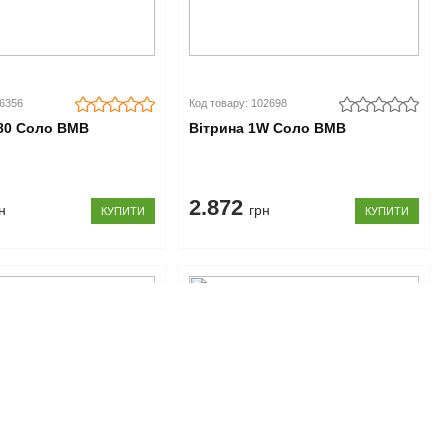
06356
Код товару: 102698
80 Соло ВМВ
Вітрина 1W Соло ВМВ
2.872
н
грн
КУПИТИ
КУПИТИ