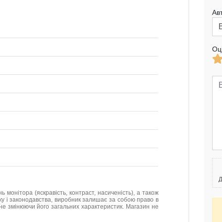
Ав
Оц
Д
нь монітора (яскравість, контраст, насиченість), а також
нку і законодавства, виробник залишає за собою право в
не змінюючи його загальних характеристик. Магазин не