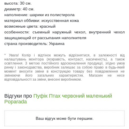
высота: 30 см.
диаметр: 40 см.
наполнение: шарики из полистирола
материал оббивки: искусственная кожа
возможные цвета: красный
особенности: съемный наружный чехол, внутренний чехол
защищающий от рассыпания наполнителя
страна производитель: Украина
* Увага! Колір і відтінок можуть відрізнятися, в залежності від
налаштувань монітора (яскравість, контраст, насиченість), а також
освітлення. З метою постійного вдосконалення продукції, згідно умов
ринку і законодавства, виробник залишає за собою право в будь-який
момент вносити зміни в конструкцію товару без повідомлення не
змінюючи його загальних характеристик. Магазин не несе
відповідальності за зміни, внесені виробником.
Відгуки про
Пуфік Птах червоний маленький
Poparada
Ваш відгук може бути першим.