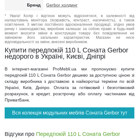
Бренд
Gerbor холдинг
* Увага! Колір і відтінок можуть відрізнятися, в залежності від
налаштувань монітора (яскравість, контраст, насиченість), а також
освітлення. З метою постійного вдосконалення продукції, згідно умов
ринку і законодавства, виробник залишає за собою право в будь-який
момент вносити зміни в конструкцію товару без повідомлення не
змінюючи його загальних характеристик. Магазин не несе
відповідальності за зміни, внесені виробником.
Купити передпокій 110 L Соната Gerbor
недорого в Україні, Києві, Дніпрі
В інтернет-магазині ProMebli.ua ми пропонуємо купити
передпокій 110 L Соната Gerbor дешево за доступною ціною зі
складу виробника з доставкою в найкоротші терміни по всій
Україні, Київ, Дніпро. Оплата за готівковий і безготівковий
розрахунок, в кредит, розстрочку або оплату частинами від
ПриватБанк.
Вся колекція модульних меблів Соната Gerbor тут
Відгуки про
Передпокій 110 L Соната Gerbor