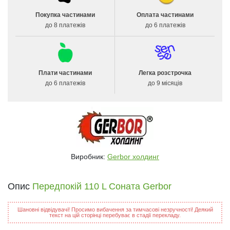
Покупка частинами
Оплата частинами
до 8 платежів
до 6 платежів
Плати частинами
Легка розстрочка
до 6 платежів
до 9 місяців
Виробник:
Gerbor холдинг
Опис
Передпокій 110 L Соната Gerbor
Шановні відвідувачі! Просимо вибачення за тимчасові незручності! Деякий
текст на цій сторінці перебуває в стадії перекладу.