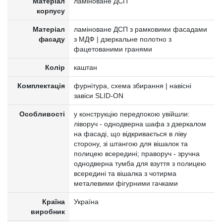
Матеріал
ламіноване ДСП
корпусу
Матеріал
ламіноване ДСП з рамковими фасадами
фасаду
з МДФ | дзеркальне полотно з
фацетованими гранями
Колір
каштан
Комплектація
фурнітура, схема збирання | навісні
завіси SLID-ON
Особливості
у конструкцію передпокою увійшли:
ліворуч - однодверна шафа з дзеркалом
на фасаді, що відкривається в ліву
сторону, зі штангою для вішалок та
полицею всередині; праворуч - зручна
однодверна тумба для взуття з полицею
всередині та вішалка з чотирма
металевими фігурними гачками
Країна
Україна
виробник