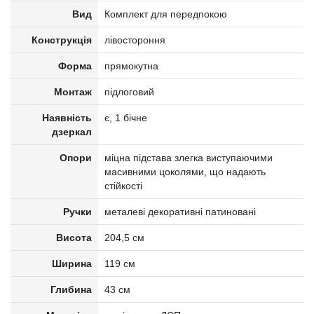
Вид
Комплект для передпокою
Конструкція
лівостороння
Форма
прямокутна
Монтаж
підлоговий
Наявність
є, 1 бічне
дзеркал
Опори
міцна підстава злегка виступаючими
масивними цоколями, що надають
стійкості
Ручки
металеві декоративні патиновані
Висота
204,5 см
Ширина
119 см
Глибина
43 см