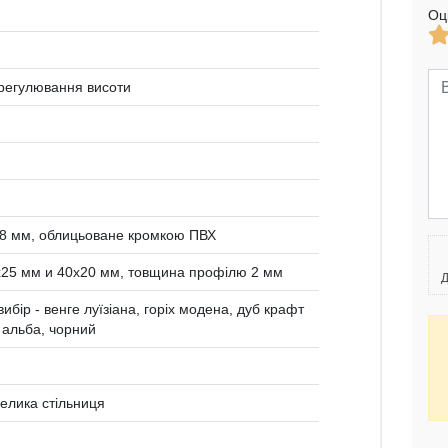
Оц
 регулювання висоти
8 мм, облицьоване кромкою ПВХ
x25 мм и 40x20 мм, товщина профілю 2 мм
Д
вибір - венге луїзіана, горіх модена, дуб крафт
 альба, чорний
елика стільниця