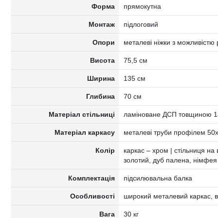
Форма
прямокутна
Монтаж
підлоговий
Опори
металеві ніжки з можливістю
Висота
75,5 см
Ширина
135 см
Глибина
70 см
Матеріал стільниці
ламіноване ДСП товщиною 1
Матеріал каркасу
металеві труби профілем 50
Колір
каркас – хром | стільниця на 
золотий, дуб палена, німфея
Комплектація
підсилювальна балка
Особливості
широкий металевий каркас, в
Вага
30 кг