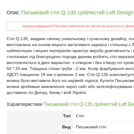
Опис
Письмовий стіл Q-135 сріблястий Loft Design
Шановні відвідувачі! Просимо вибачення за тимчасові незручності! Деякий
Стіл Q-135, завдяки своєму унікальному і сучасному дизайну, о
виготовлена на основі міцного металевого каркаса і стільниці 
найякісніших і міцних матеріалів гарантує виробу довговічність 
стилізовані під благородних породи дерева роблять стіл виразн
виготовляється в двох варіантах: з отвором і без отвору по пров
50 * 25 мм. Товщина стінки труби - 2 мм. Колір фарбування мет
ЛДСП товщиною 18 мм з кромкою 2 мм. Стіл Q-135 комплектуєт
можна було виставити його на нерівній підлозі. Купити Письмовий
можна зробивши замовлення через сайт або зателефонувавши на
доставкою по Дніпру, Києву і всій Україні.
Характеристики
Письмовий стіл Q-135 сріблястий Loft De
Тип
Стіл
Вид
Письмовий стіл