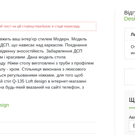
Від
Des
 текст на цій сторінці перебуває в стадії перекладу.
Л
свіжить ваш інтер'єр стилем Модерн. Модель
з ЛДСП, що нависає над каркасом. Поєднання
О
і відмінну зносостійкість. Забарвлення ДСП
и
им і красивим. Дана модель стола
оду. Ніжки столу виготовлені з труби з профілем
алу - хром. Стільниця виконана з люксового
ься регульованими ніжками, для того щоб
 стіл Q-135 Loft design в інтернет-магазині
 будь-який вказаний на сайті телефон, з
Щ
sign
Ав