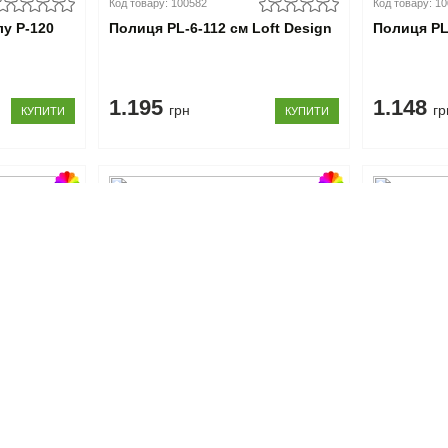
Код товару: 100582
Код товару: 1
лу P-120
Полиця PL-6-112 см Loft Design
Полиця PL-
1.195
1.148
грн
гр
КУПИТИ
КУПИТИ