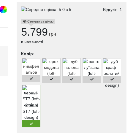
Відгуків:
1
Стежити за ціною
5.799
грн
в наявності
Колір:
і
черный
ST7 (loft-
design)