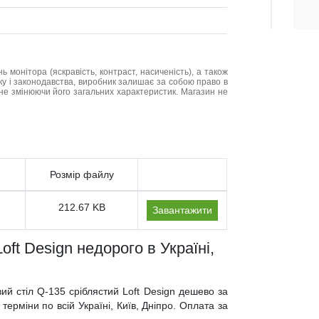
нь монітора (яскравість, контраст, насиченість), а також
нку і законодавства, виробник залишає за собою право в
не змінюючи його загальних характеристик. Магазин не
Розмір файлу
212.67 KB
Завантажити
ft Design недорого в Україні,
ий стіл Q-135 сріблястий Loft Design дешево за
ерміни по всій Україні, Київ, Дніпро. Оплата за