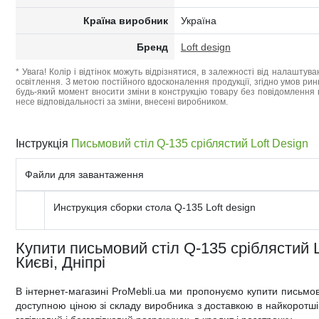
Країна виробник
Україна
Бренд
Loft design
* Увага! Колір і відтінок можуть відрізнятися, в залежності від налаштува
освітлення. З метою постійного вдосконалення продукції, згідно умов ри
будь-який момент вносити зміни в конструкцію товару без повідомлення 
несе відповідальності за зміни, внесені виробником.
Інструкція
Письмовий стіл Q-135 сріблястий Loft Design
Файли для завантаження
Инструкция сборки стола Q-135 Loft design
Купити письмовий стіл Q-135 сріблястий Lo
Києві, Дніпрі
В інтернет-магазині ProMebli.ua ми пропонуємо купити письмов
доступною ціною зі складу виробника з доставкою в найкоротші т