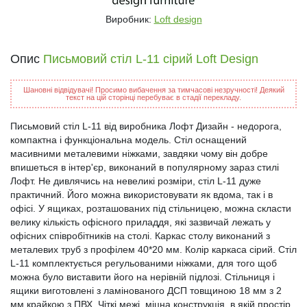
Виробник:
Loft design
Опис
Письмовий стіл L-11 сірий Loft Design
Шановні відвідувачі! Просимо вибачення за тимчасові незручності! Деякий
текст на цій сторінці перебуває в стадії перекладу.
Письмовий стіл L-11 від виробника Лофт Дизайн - недорога,
компактна і функціональна модель. Стіл оснащений
масивними металевими ніжками, завдяки чому він добре
впишеться в інтер'єр, виконаний в популярному зараз стилі
Лофт. Не дивлячись на невеликі розміри, стіл L-11 дуже
практичний. Його можна використовувати як вдома, так і в
офісі. У ящиках, розташованих під стільницею, можна скласти
велику кількість офісного приладдя, які зазвичай лежать у
офісних співробітників на столі. Каркас столу виконаний з
металевих труб з профілем 40*20 мм. Колір каркаса сірий. Стіл
L-11 комплектується регульованими ніжками, для того щоб
можна було виставити його на нерівній підлозі. Стільниця і
ящики виготовлені з ламінованого ДСП товщиною 18 мм з 2
мм крайкою з ПВХ. Чіткі межі, міцна конструкція, в якій простір