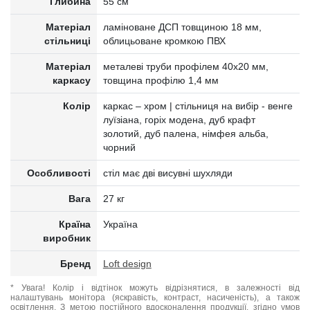
Глибина
55 см
Матеріал
ламіноване ДСП товщиною 18 мм,
стільниці
облицьоване кромкою ПВХ
Матеріал
металеві труби профілем 40x20 мм,
каркасу
товщина профілю 1,4 мм
Колір
каркас – хром | стільниця на вибір - венге
луїзіана, горіх модена, дуб крафт
золотий, дуб палена, німфея альба,
чорний
Особливості
стіл має дві висувні шухляди
Вага
27 кг
Країна
Україна
виробник
Бренд
Loft design
* Увага! Колір і відтінок можуть відрізнятися, в залежності від
налаштувань монітора (яскравість, контраст, насиченість), а також
освітлення. З метою постійного вдосконалення продукції, згідно умов