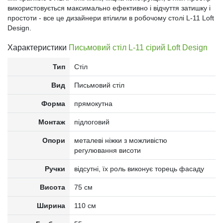
використовується максимально ефективно і відчуття затишку і
простоти - все це дизайнери втілили в робочому столі L-11 Loft
Design.
Характеристики
Письмовий стіл L-11 сірий Loft Design
Тип
Стіл
Вид
Письмовий стіл
Форма
прямокутна
Монтаж
підлоговий
Опори
металеві ніжки з можливістю
регулювання висоти
Ручки
відсутні, їх роль виконує торець фасаду
Висота
75 см
Ширина
110 см